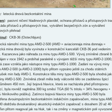
p
:
letecká dnová bezkontaktní mina
ení
:
pasivní ničení hladinových plavidel, ochrana přístavů a přístupových tra
káda přístavů a přístupových tras, vytváření bezpečných zón a vytváření
ových přehrad
inul
:
CKB-36 (Ostechbjuro)
ecká námořní mina typu AMD-2-500 (AMD = aviacionnaja mina donnaja =
ecká mina dnová) byla vyvinuta v konstrukční kanceláři CKB-36 pod vedením
. Kazanceva jako náhrada za minu typu AMD-1-500. Vývoj zmíněné zbraně b
ájen v roce 1942 a probíhal paralelně s vývojem těžší miny typu AMD-2-1000
rá zase vznikla jako nástupce miny typu AMD-1-1000. Zadání na vývoj miny
u AMD-2-500 (a AMD-2-1000) bylo přitom vypsáno ještě za chodu státních
ušek min řady AMD-1. Konstrukce těla miny typu AMD-2-500 byla shodná jak
iny AMD-1-500. Zmíněná zbraň měla tedy válcovité tělo se zaoblenou špicí
růměrem 450 mm. Její bojová hlavice, která se nacházela před přístrojovou
cí, byla rovněž naplněna 300 kg směsí TGA (60 % tritolu + 34% hexogenu +
 hliníkového prášku). Zatímco bojová hlavice miny typu AMD-1-500 byla
třena dvouimpulzním bezkontaktním indukčním zapalovačem, mina typu AM
00 obdržela dvoukanálový akustický-indukční zapalovač s dosahem 20 až 40
Ten přitom reagoval jak na hluk, tak i na změny v magnetickém poli vyvozen