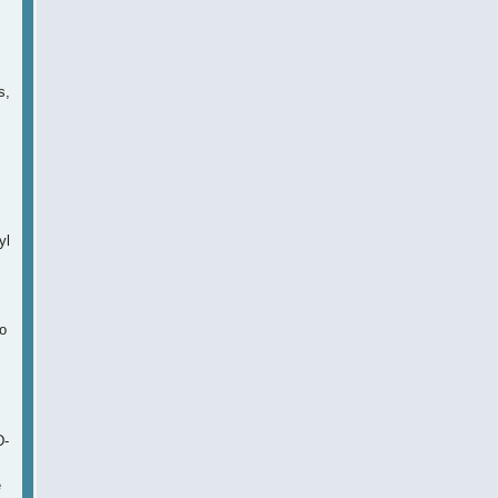
s,
yl
,
o
D-
é