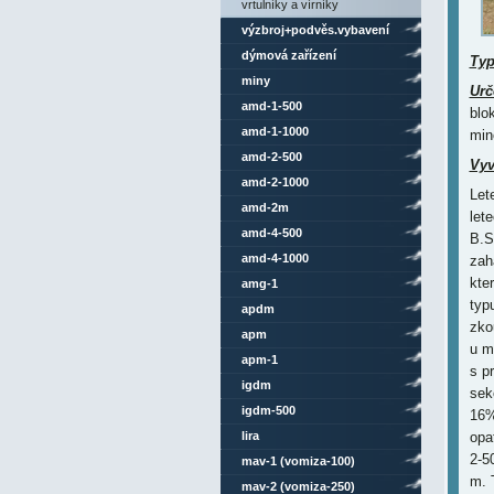
vrtulníky a vírníky
výzbroj+podvěs.vybavení
dýmová zařízení
Ty
miny
Urč
amd-1-500
blo
amd-1-1000
min
amd-2-500
Vyv
amd-2-1000
Let
amd-2m
let
amd-4-500
B.S
amd-4-1000
zah
kte
amg-1
typ
apdm
zko
apm
u m
apm-1
s p
igdm
sek
igdm-500
16%
lira
opa
2-5
mav-1 (vomiza-100)
m. 
mav-2 (vomiza-250)