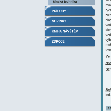
se 
čínská technika
min
ryc
PŘÍLOHY
nic
hla
NOVINKY
vod
kle
KNIHA NÁVŠTĚV
vzd
výb
ZDROJE
moh
dvo
Ver
Nos
Uži
Boj
ind
TT