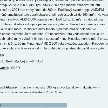
ale mina typu ADM-2-500 již nezapojila, stejně jako paralelně vyvíjená větší
a typu ADM-2-1000. Minu typu AMD-2-500 bylo možné shazovat při letu
hlostí do 300 km/h ve výškách do 300 m. Padákový systém typu AMD/PM
méně umožňoval tuto zbraň shazovat při rychlostech až do 360 km/h. Na vod
dinu mina typu AMD-2-500 dopadala rychlostí 18 až 20 m/s. Po dopadu na
ní hladinu došlo k odpojení padákového systému. Následně zmíněná zbraň
sla na dno moře. Jednotlivé miny tohoto typu bylo možné pokládat ve
álenosti nejméně 80 m od sebe. Při nedodržení této vzdálenosti hrozilo, že
uch jedné miny vyřadí z činnosti sousední miny. Hloubka moře v místě shoz
la činit 6 až 50 m. Mina typu AMD-2-500 byla vyráběna závodem Parostroj v
u verzích, a to letecké a lodní. Ta druhá přitom postrádala padákový systém.
ze
:
-
ič
:
Be-6 (
Madge
) a Il-4T (
Bob
)
vatelé
:
SSSR
ová hlavice
:
trhavá o hmotnosti 300 kg s dvoukanálovým akustickým-
ukčním zapalovačem s dosahem 20 až 40 m
D: