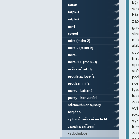
kýl
mirab
sep
mtpk-1
báz
mtpk-2
zap
rm-1
gal
vli
serpej
min
udm (mdm-2)
ele
udm-2 (mdm-5)
dvo
udm-3
tra
udm-500 (mdm-3)
spo
neřízené rakety
vně
protiletadlové řs
pod
nos
protizemní řs
typ
pumy - jaderné
kan
pumy - konvenční
zap
střelecké kontejnery
vyš
torpéda
rok
výlevná zařízení na bchl
výz
zápalná zařízení
kte
zap
vzducholodě