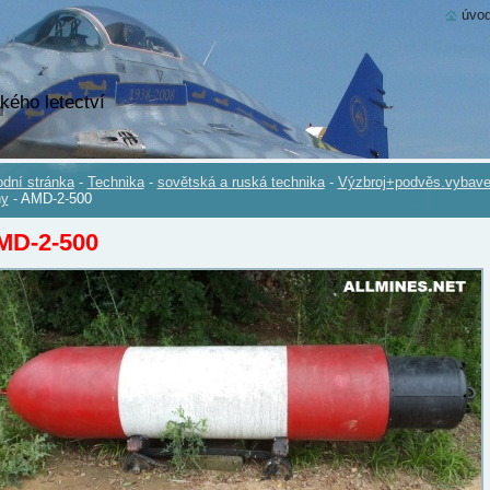
úvod
kého letectví
dní stránka
-
Technika
-
sovětská a ruská technika
-
Výzbroj+podvěs.vybave
ny
-
AMD-2-500
MD-2-500