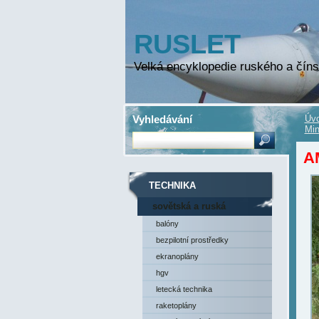
RUSLET
Velká encyklopedie ruského a číns
Vyhledávání
Úvo
Mi
A
TECHNIKA
sovětská a ruská
technika
balóny
bezpilotní prostředky
ekranoplány
hgv
letecká technika
raketoplány