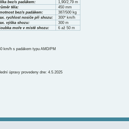
élka bez/s padákem:
1,90/2,79 m
růměr těla:
450 mm
motnost bez/s padákem:
387/500 kg
ax. rychlost nosiče při shozu:
300* km/h
ax. výška shozu:
300 m
loubka moře v místě shozu:
6 až 50 m
60 km/h s padákem typu AMD/PM
lední úpravy provedeny dne: 4.5.2025