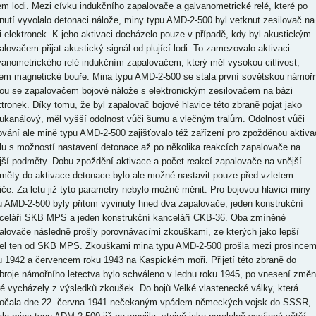
em lodi. Mezi cívku indukčního zapalovače a galvanometrické relé, které po
nutí vyvolalo detonaci nálože, miny typu AMD-2-500 byl vetknut zesilovač na
i elektronek. K jeho aktivaci docházelo pouze v případě, kdy byl akustickým
alovačem přijat akustický signál od plující lodi. To zamezovalo aktivaci
vanometrického relé indukčním zapalovačem, který měl vysokou citlivost,
vem magnetické bouře. Mina typu AMD-2-500 se stala první sovětskou námořn
ou se zapalovačem bojové nálože s elektronickým zesilovačem na bázi
ktronek. Díky tomu, že byl zapalovač bojové hlavice této zbraně pojat jako
ukanálový, měl vyšší odolnost vůči šumu a vlečným tralům. Odolnost vůči
lování ale mině typu AMD-2-500 zajišťovalo též zařízení pro zpožděnou aktiva
lu s možností nastavení detonace až po několika reakcích zapalovače na
jší podměty. Dobu zpoždění aktivace a počet reakcí zapalovače na vnější
měty do aktivace detonace bylo ale možné nastavit pouze před vzletem
iče. Za letu již tyto parametry nebylo možné měnit. Pro bojovou hlavici miny
u AMD-2-500 byly přitom vyvinuty hned dva zapalovače, jeden konstrukční
celáří SKB MPS a jeden konstrukční kanceláří CKB-36. Oba zmíněné
alovače následně prošly porovnávacími zkouškami, ze kterých jako lepší
el ten od SKB MPS. Zkouškami mina typu AMD-2-500 prošla mezi prosince
u 1942 a červencem roku 1943 na Kaspickém moři. Přijetí této zbraně do
broje námořního letectva bylo schváleno v lednu roku 1945, po vnesení změn
ré vycházely z výsledků zkoušek. Do bojů Velké vlastenecké války, která
očala dne 22. června 1941 nečekaným vpádem německých vojsk do SSSR,