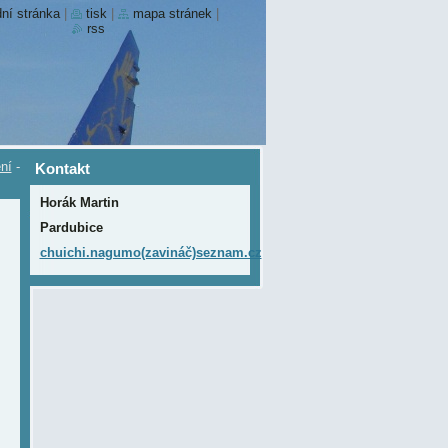
ní stránka
|
tisk
|
mapa stránek
|
rss
ní
-
Kontakt
Horák Martin
Pardubice
chuichi.nagumo(zavináč)seznam.cz