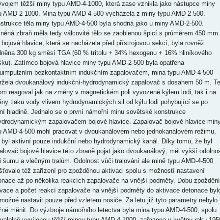
ývojem těžší miny typu AMD-4-1000, která zase vznikla jako nástupce miny
u AMD-2-1000. Mina typu AMD-4-500 vycházela z miny typu AMD-2-500.
strukce těla miny typu AMD-4-500 byla shodná jako u miny AMD-2-500.
něná zbraň měla tedy válcovité tělo se zaoblenou špicí s průměrem 450 mm.
í bojová hlavice, která se nacházela před přístrojovou sekcí, byla rovněž
lněna 300 kg směsí TGA (60 % tritolu + 34% hexogenu + 16% hliníkového
šku). Zatímco bojová hlavice miny typu AMD-2-500 byla opatřena
uimpulzním bezkontaktním indukčním zapalovačem, mina typu AMD-4-500
ržela dvoukanálový indukční-hydrodynamický zapalovač s dosahem 50 m. T
tom reagoval jak na změny v magnetickém poli vyvozené kýlem lodi, tak i na
ny tlaku vody vlivem hydrodynamických sil od kýlu lodi pohybující se po
ní hladině. Jednalo se o první námořní minu sovětské konstrukce
ydrodynamickým zapalovačem bojové hlavice. Zapalovač bojové hlavice min
u AMD-4-500 mohl pracovat v dvoukanálovém nebo jednokanálovém režimu,
 byl aktivní pouze indukční nebo hydrodynamický kanál. Díky tomu, že byl
alovač bojové hlavice této zbraně pojat jako dvoukanálový, měl vyšší odolno
i šumu a vlečným tralům. Odolnost vůči tralování ale mině typu AMD-4-500
išťovalo též zařízení pro zpožděnou aktivaci spolu s možností nastavení
onace až po několika reakcích zapalovače na vnější podměty. Dobu zpoždění
ivace a počet reakcí zapalovače na vnější podměty do aktivace detonace byl
 možné nastavit pouze před vzletem nosiče. Za letu již tyto parametry nebylo
né měnit. Do výzbroje námořního letectva byla mina typu AMD-4-500, spolu
aralelně vyvíjenou těžší minou typu AMD-4-1000, zařazena v květnu roku 195