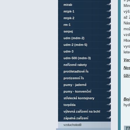
mirab
Min
výš
mtpk-1
až 
mtpk-2
Nás
rm-1
mož
serpej
vzd
udm (mdm-2)
Hlo
udm-2 (mdm-5)
vyr
udm-3
let
udm-500 (mdm-3)
Ver
neřízené rakety
Nos
protiletadlové řs
Uži
protizemní řs
pumy - jaderné
pumy - konvenční
střelecké kontejnery
Boj
hyd
torpéda
výlevná zařízení na bchl
zápalná zařízení
vzducholodě
TT