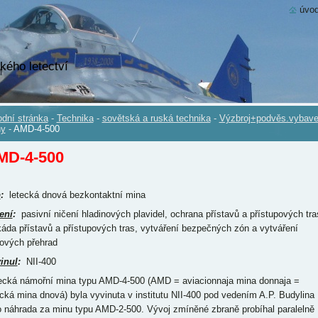
úvod
kého letectví
dní stránka
-
Technika
-
sovětská a ruská technika
-
Výzbroj+podvěs.vybave
ny
-
AMD-4-500
MD-4-500
p
:
letecká dnová bezkontaktní mina
ení
:
pasivní ničení hladinových plavidel, ochrana přístavů a přístupových tra
káda přístavů a přístupových tras, vytváření bezpečných zón a vytváření
ových přehrad
inul
:
NII-400
ecká námořní mina typu AMD-4-500 (AMD = aviacionnaja mina donnaja =
ecká mina dnová) byla vyvinuta v institutu NII-400 pod vedením A.P. Budylina
o náhrada za minu typu AMD-2-500. Vývoj zmíněné zbraně probíhal paralelně