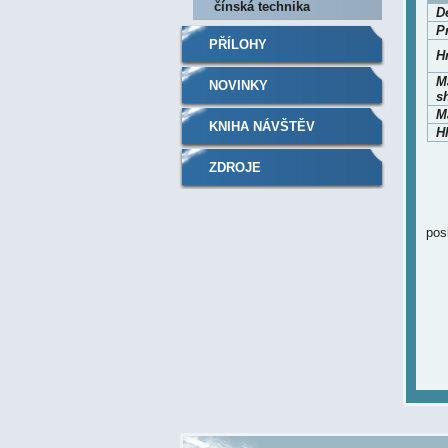
čínská technika
D
P
PŘÍLOHY
H
Ma
NOVINKY
s
M
KNIHA NÁVŠTĚV
H
ZDROJE
pos