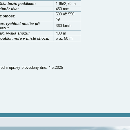
élka bez/s padákem:
1,95/2,79 m
růměr těla:
450 mm
500 až 550
motnost:
kg
x. rychlost nosiče při
360 km/h
hozu:
ax. výška shozu:
400 m
loubka moře v místě shozu:
5 až 50 m
lední úpravy provedeny dne: 4.5.2025