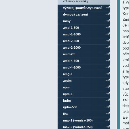
vrtulníky a vírníky
s v
typ
výzbroj+podvěs.vybavení
Kon
dýmová zařízení
Zmí
miny
Jej
amd-1-500
nap
amd-1-1000
prá
amd-2-500
dvo
amd-2-1000
obd
při
amd-2m
změ
amd-4-500
vod
amd-4-1000
s h
amg-1
typ
apdm
kdy
apm
zap
apm-1
vůč
zaj
igdm
det
igdm-500
akt
lira
ale
mav-1 (vomiza-100)
mož
mav-2 (vomiza-250)
s p