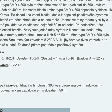
u typu AMD-4-500 bylo možné shazovat při letu rychlostí do 360 km/h ve
kách do 400 m. Na vodní hladinu mina typu AMD-4-500 dopadala rychlostí 18
20 m/s. Po dopadu na vodní hladinu došlo k odpojení padákového systému.
ledně zmíněná zbraň klesla na dno moře. Jednotlivé miny tohoto typu bylo
né pokládat ve vzdálenosti nejméně 80 m od sebe. Při nedodržení této
álenosti hrozilo, že výbuch jedné miny vyřadí z činnosti sousední miny.
ubka moře v místě shozu mohla činit 5 až 50 m. Mina typu AMD-4-500 byla
áběna Strojírenským závodem č.239 V.V. Kujbyševa ve dvou verzích, a to
ecké a lodní. Ta druhá přitom postrádala padákový systém.
ze
:
-
ič
:
Il-28T (
Beagle
), Tu-14T (
Bosun
) – 4 ks a Tu-16T (
Badger A
) – 12 ks
vatelé
:
SSSR
ová hlavice
:
trhavá o hmotnosti 300 kg s dvoukanálovým indukčním-
rodynamickým zapalovačem s dosahem 50 m
D: