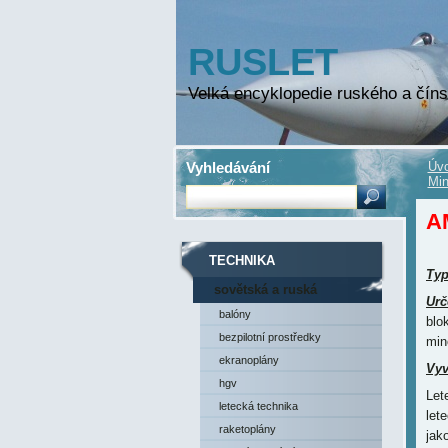
RUSLET
Velká encyklopedie ruského a číns
Vyhledávání
Úvo
Mi
A
TECHNIKA
Ty
sovětská a ruská
Urč
technika
balóny
blo
bezpilotní prostředky
min
ekranoplány
Vyv
hgv
Let
letecká technika
let
raketoplány
jak