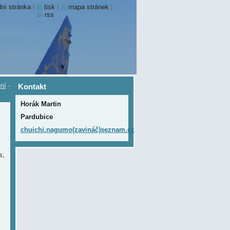
ní stránka
|
tisk
|
mapa stránek
|
rss
ní
-
Kontakt
Horák Martin
Pardubice
chuichi.nagumo(zavináč)seznam.cz
s,