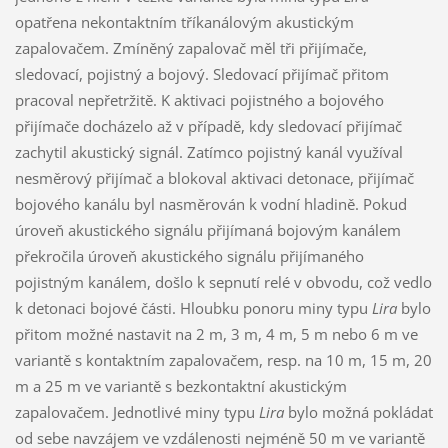
opatřena nekontaktním tříkanálovým akustickým
zapalovačem. Zmíněný zapalovač měl tři přijímače,
sledovací, pojistný a bojový. Sledovací přijímač přitom
pracoval nepřetržitě. K aktivaci pojistného a bojového
přijímače docházelo až v případě, kdy sledovací přijímač
zachytil akustický signál. Zatímco pojistný kanál využíval
nesměrový přijímač a blokoval aktivaci detonace, přijímač
bojového kanálu byl nasměrován k vodní hladině. Pokud
úroveň akustického signálu přijímaná bojovým kanálem
překročila úroveň akustického signálu přijímaného
pojistným kanálem, došlo k sepnutí relé v obvodu, což vedlo
k detonaci bojové části. Hloubku ponoru miny typu
Lira
bylo
přitom možné nastavit na 2 m, 3 m, 4 m, 5 m nebo 6 m ve
variantě s kontaktním zapalovačem, resp. na 10 m, 15 m, 20
m a 25 m ve variantě s bezkontaktní akustickým
zapalovačem. Jednotlivé miny typu
Lira
bylo možná pokládat
od sebe navzájem ve vzdálenosti nejméně 50 m ve variantě