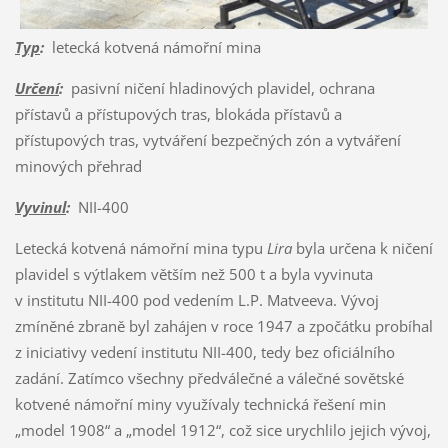
Typ
:
letecká kotvená námořní mina
Určení
:
pasivní ničení hladinových plavidel, ochrana
přístavů a přístupových tras, blokáda přístavů a
přístupových tras, vytváření bezpečných zón a vytváření
minových přehrad
Vyvinul
:
NII-400
Letecká kotvená námořní mina typu
Lira
byla určena k ničení
plavidel s výtlakem větším než 500 t a byla vyvinuta
v institutu NII-400 pod vedením L.P. Matveeva. Vývoj
zmíněné zbraně byl zahájen v roce 1947 a zpočátku probíhal
z iniciativy vedení institutu NII-400, tedy bez oficiálního
zadání. Zatímco všechny předválečné a válečné sovětské
kotvené námořní miny využívaly technická řešení min
„model 1908“ a „model 1912“, což sice urychlilo jejich vývoj,