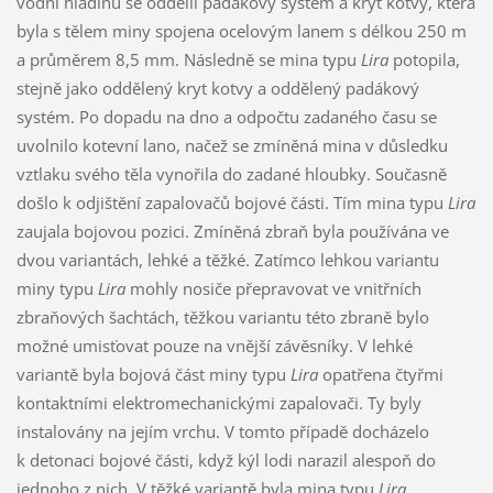
vodní hladinu se oddělil padákový systém a kryt kotvy, která
byla s tělem miny spojena ocelovým lanem s délkou 250 m
a průměrem 8,5 mm. Následně se mina typu
Lira
potopila,
stejně jako oddělený kryt kotvy a oddělený padákový
systém. Po dopadu na dno a odpočtu zadaného času se
uvolnilo kotevní lano, načež se zmíněná mina v důsledku
vztlaku svého těla vynořila do zadané hloubky. Současně
došlo k odjištění zapalovačů bojové části. Tím mina typu
Lira
zaujala bojovou pozici. Zmíněná zbraň byla používána ve
dvou variantách, lehké a těžké. Zatímco lehkou variantu
miny typu
Lira
mohly nosiče přepravovat ve vnitřních
zbraňových šachtách, těžkou variantu této zbraně bylo
možné umisťovat pouze na vnější závěsníky. V lehké
variantě byla bojová část miny typu
Lira
opatřena čtyřmi
kontaktními elektromechanickými zapalovači. Ty byly
instalovány na jejím vrchu. V tomto případě docházelo
k detonaci bojové části, když kýl lodi narazil alespoň do
jednoho z nich. V těžké variantě byla mina typu
Lira