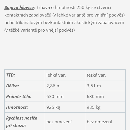
Bojová hlavice
:
trhavá o hmotnosti 250 kg se čtveřicí
kontaktních zapalovačů (v lehké variantě pro vnitřní podvěs)
nebo tříkanalovým bezkontaktním akustickým zapalovačem
(v těžké variantě pro vnější podvěs)
TTD:
lehká var.
těžká var.
Délka:
2,86 m
3,51 m
Průměr těla:
630 mm
630 mm
Hmotnost:
925 kg
985 kg
Rychlost nosiče
bez omezení
bez omezení
při shozu: