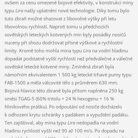
ovšem za cenu omezené bojové efektivity, v konstrukci miny
typu
Lira
našly uplatnění nové technologie. Díky tomu bylo
tuto zbraň možné shazovat z libovolné výšky při letu
libovolnou rychlostí. Naproti tomu u předchozích
sovětských leteckých kotvených min byly posádky nosičů
nuceny při shozu dodržovat přísné výškové a rychlostní
limity. Kromě toho mohla mina typu
Lira
na vodní hladinu
dopadat podstatně vyšší rychlostí než předválečné a válečné
sovětské letecké kotvené miny. Zmíněná zbraň byla
námořním ekvivalentem 1 500 kg letecké trhavé pumy typu
FAB-1500 a měla válcovité tělo s průměrem 630 mm.
Bojová hlavice této zbraně byla přitom naplněna 250 kg
směsi TGAG-5 (60% tritolu + 24 % hexogenu + 16 %
hliníkového prášku). Po odpoutání od nosiče docházelo
k odhození krytu schránky s padákem a vypuštění padáku.
Ten zajišťoval, aby mina typu
Lira
nedopadla na vodní
hladinu rychlostí vyšší než 90 až 100 m/s. Po dopadu na