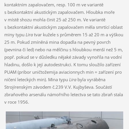
kontaktním zapalovačem, resp. 100 m ve variantě
s bezkontaktní akustickým zapalovačem. Hloubka moře
v místě shozu mohla činit 25 až 250 m. Ve variantě
s bezkontaktní akustickým zapalovačem měla smrtící oblast
miny typu
Lira
tvar kužele s průměrem 15 až 20 m a výškou
25 m. Pokud zmíněná mina dopadla na pevný povrch
(pevnina či led) nebo na mělčinu s hloubkou menší než 5 m,
popř. pokud se v důsledku nějaké závady vynořila na vodní
hladinu, došlo k její autodestrukci. K tomu sloužilo zařízení
PUAM (pribor uničtožemija aviacionnych min = zařízení pro
ničení leteckých min). Mina typu
Lira
byla vyráběna
Strojírenským závodem č.239 V.V. Kujbyševa. Součástí
zbraňového arsenálu námořního letectva se tato zbraň stala
v roce 1956.