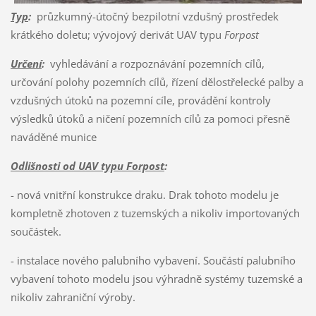
Typ
:
průzkumný-útočný bezpilotní vzdušný prostředek
krátkého doletu; vývojový derivát UAV typu
Forpost
Určení
:
vyhledávání a rozpoznávání pozemních cílů,
určování polohy pozemních cílů, řízení dělostřelecké palby a
vzdušných útoků na pozemní cíle, provádění kontroly
výsledků útoků a ničení pozemních cílů za pomoci přesně
naváděné munice
Odlišnosti od UAV typu Forpost
:
- nová vnitřní konstrukce draku. Drak tohoto modelu je
kompletně zhotoven z tuzemských a nikoliv importovaných
součástek.
- instalace nového palubního vybavení. Součástí palubního
vybavení tohoto modelu jsou výhradně systémy tuzemské a
nikoliv zahraniční výroby.