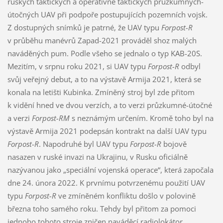
ruských taktických a operativně taktických průzkumných-
útočných UAV při podpoře postupujících pozemních vojsk.
Z dostupných snímků je patrné, že UAV typu
Forpost-R
v průběhu manévrů Zapad-2021 prováděl shoz malých
naváděných pum. Podle všeho se jednalo o typ KAB-20S.
Mezitím, v srpnu roku 2021, si UAV typu
Forpost-R
odbyl
svůj veřejný debut, a to na výstavě Armija 2021, která se
konala na letišti Kubinka. Zmíněný stroj byl zde přitom
k vidění hned ve dvou verzích, a to verzi průzkumné-útočné
a verzi
Forpost-RM
s neznámým určením. Kromě toho byl na
výstavě Armija 2021 podepsán kontrakt na další UAV typu
Forpost-R
. Napodruhé byl UAV typu
Forpost-R
bojově
nasazen v ruské invazi na Ukrajinu, v Rusku oficiálně
nazývanou jako „speciální vojenská operace“, která započala
dne 24. února 2022. K prvnímu potvrzenému použití UAV
typu
Forpost-R
ve zmíněném konfliktu došlo v polovině
března toho samého roku. Tehdy byl přitom za pomoci
jednoho tohoto stroje zničen naváděcí radiolokátor