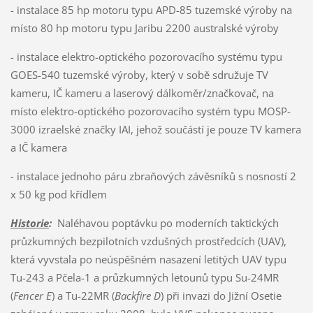
- instalace 85 hp motoru typu APD-85 tuzemské výroby na
místo 80 hp motoru typu Jaribu 2200 australské výroby
- instalace elektro-optického pozorovacího systému typu
GOES-540 tuzemské výroby, který v sobě sdružuje TV
kameru, IČ kameru a laserový dálkoměr/značkovač, na
místo elektro-optického pozorovacího systém typu MOSP-
3000 izraelské značky IAI, jehož součástí je pouze TV kamera
a IČ kamera
- instalace jednoho páru zbraňových závěsníků s nosností 2
x 50 kg pod křídlem
Historie
:
Naléhavou poptávku po moderních taktických
průzkumných bezpilotních vzdušných prostředcích (UAV),
která vyvstala po neúspěšném nasazení letitých UAV typu
Tu-243 a Pčela-1 a průzkumných letounů typu Su-24MR
(
Fencer E
) a Tu-22MR (
Backfire D
) při invazi do Jižní Osetie