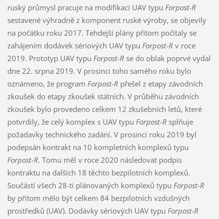
ruský průmysl pracuje na modifikaci UAV typu
Forpost-R
sestavené výhradně z komponent ruské výroby, se objevily
na počátku roku 2017. Tehdejší plány přitom počítaly se
zahájením dodávek sériových UAV typu
Forpost-R
v roce
2019. Prototyp UAV typu
Forpost-R
se do oblak poprvé vydal
dne 22. srpna 2019. V prosinci toho samého roku bylo
oznámeno, že program
Forpost-R
přešel z etapy závodních
zkoušek do etapy zkoušek státních. V průběhu závodních
zkoušek bylo provedeno celkem 12 zkušebních letů, které
potvrdily, že celý komplex s UAV typu
Forpost-R
splňuje
požadavky technického zadání. V prosinci roku 2019 byl
podepsán kontrakt na 10 kompletních komplexů typu
Forpost-R
. Tomu měl v roce 2020 následovat podpis
kontraktu na dalších 18 těchto bezpilotních komplexů.
Součástí všech 28-ti plánovaných komplexů typu
Forpost-R
by přitom mělo být celkem 84 bezpilotních vzdušných
prostředků (UAV). Dodávky sériových UAV typu
Forpost-R