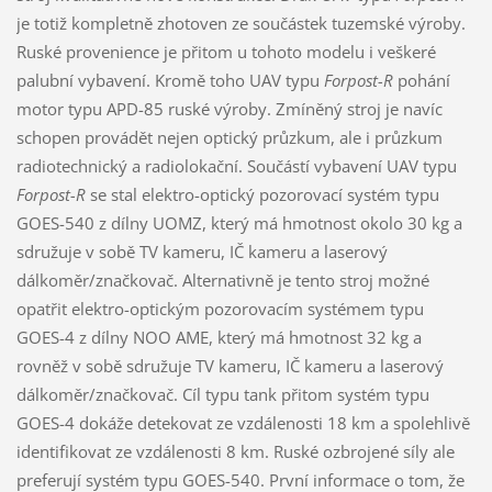
je totiž kompletně zhotoven ze součástek tuzemské výroby.
Ruské provenience je přitom u tohoto modelu i veškeré
palubní vybavení. Kromě toho UAV typu
Forpost-R
pohání
motor typu APD-85 ruské výroby. Zmíněný stroj je navíc
schopen provádět nejen optický průzkum, ale i průzkum
radiotechnický a radiolokační. Součástí vybavení UAV typu
Forpost-R
se stal elektro-optický pozorovací systém typu
GOES-540 z dílny UOMZ, který má hmotnost okolo 30 kg a
sdružuje v sobě TV kameru, IČ kameru a laserový
dálkoměr/značkovač. Alternativně je tento stroj možné
opatřit elektro-optickým pozorovacím systémem typu
GOES-4 z dílny NOO AME, který má hmotnost 32 kg a
rovněž v sobě sdružuje TV kameru, IČ kameru a laserový
dálkoměr/značkovač. Cíl typu tank přitom systém typu
GOES-4 dokáže detekovat ze vzdálenosti 18 km a spolehlivě
identifikovat ze vzdálenosti 8 km. Ruské ozbrojené síly ale
preferují systém typu GOES-540. První informace o tom, že