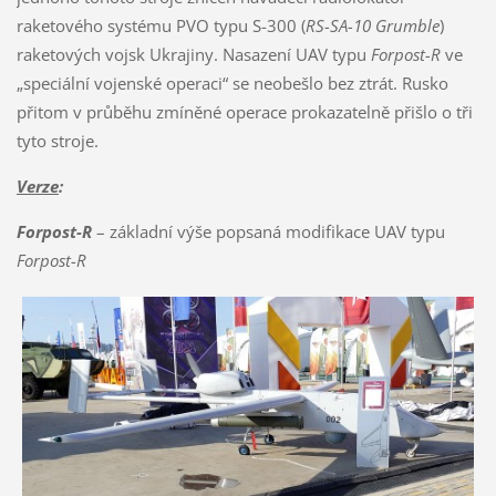
raketového systému PVO typu S-300 (
RS-SA-10 Grumble
)
raketových vojsk Ukrajiny. Nasazení UAV typu
Forpost-R
ve
„speciální vojenské operaci“ se neobešlo bez ztrát. Rusko
přitom v průběhu zmíněné operace prokazatelně přišlo o tři
tyto stroje.
Verze
:
Forpost-R
– základní výše popsaná modifikace UAV typu
Forpost-R