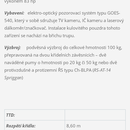
výkonem 83 hp
Vybavení:
elektro-optický pozorovací systém typu GOES-
540, který v sobě sdružuje TV kameru, IČ kameru a laserový
dálkoměr/značkovač. Instalace kulovitého pouzdra tohoto
zařízení se nachází na břichu trupu.
Výzbroj:
podvěsná výzbroj do celkové hmotnosti 100 kg,
přepravovaná na dvou křídelních závěsnících – dvě
naváděné pumy o hmotnosti po 20 kg či 50 kg nebo dvě
protivzdušné a protizemní ŘS typu Ch-BLPA (
RS-AT-14
Spriggan
)
TTD:
Rozpětí křídla:
8,60 m