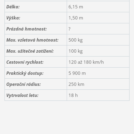
Délka:
6,15 m
Výška:
1,50 m
Prázdná hmotnost:
?
Max. vzletová hmotnost:
500 kg
Max. užitečné zatížení:
100 kg
Cestovní rychlost:
120 až 180 km/h
Praktický dostup:
5 900 m
Operační rádius:
250 km
Vytrvalost letu:
18 h