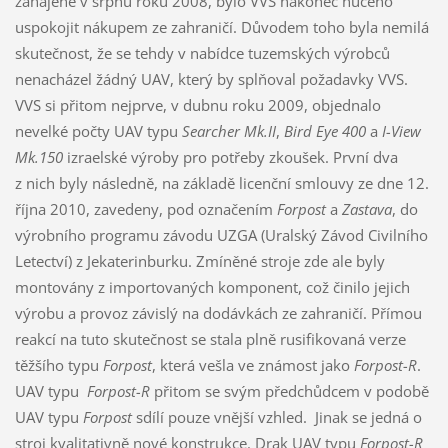
zahájené v srpnu roku 2008, bylo VVS nakonec nuceno
uspokojit nákupem ze zahraničí. Důvodem toho byla nemilá
skutečnost, že se tehdy v nabídce tuzemských výrobců
nenacházel žádný UAV, který by splňoval požadavky VVS.
VVS si přitom nejprve, v dubnu roku 2009, objednalo
nevelké počty UAV typu
Searcher Mk.II
,
Bird Eye 400
a
I-View
Mk.150
izraelské výroby pro potřeby zkoušek. První dva
z nich byly následně, na základě licenční smlouvy ze dne 12.
října 2010, zavedeny, pod označením
Forpost
a
Zastava
, do
výrobního programu závodu UZGA (Uralský Závod Civilního
Letectví) z Jekaterinburku. Zmíněné stroje zde ale byly
montovány z importovaných komponent, což činilo jejich
výrobu a provoz závislý na dodávkách ze zahraničí. Přímou
reakcí na tuto skutečnost se stala plně rusifikovaná verze
těžšího typu
Forpost
, která vešla ve známost jako
Forpost-R
.
UAV typu
Forpost-R
přitom se svým předchůdcem v podobě
UAV typu
Forpost
sdílí pouze vnější vzhled. Jinak se jedná o
stroj kvalitativně nové konstrukce. Drak UAV typu
Forpost-R