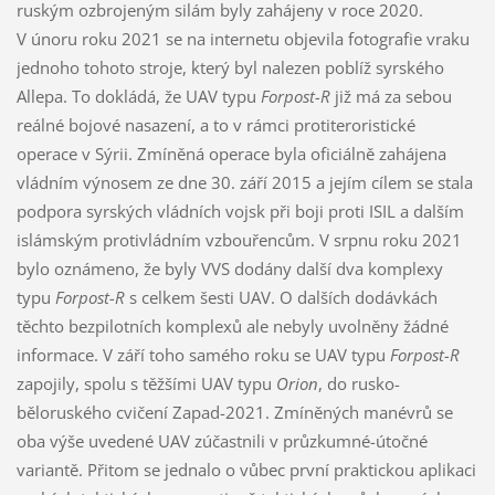
ruským ozbrojeným silám byly zahájeny v roce 2020.
V únoru roku 2021 se na internetu objevila fotografie vraku
jednoho tohoto stroje, který byl nalezen poblíž syrského
Allepa. To dokládá, že UAV typu
Forpost-R
již má za sebou
reálné bojové nasazení, a to v rámci protiteroristické
operace v Sýrii. Zmíněná operace byla oficiálně zahájena
vládním výnosem ze dne 30. září 2015 a jejím cílem se stala
podpora syrských vládních vojsk při boji proti ISIL a dalším
islámským protivládním vzbouřencům. V srpnu roku 2021
bylo oznámeno, že byly VVS dodány další dva komplexy
typu
Forpost-R
s celkem šesti UAV. O dalších dodávkách
těchto bezpilotních komplexů ale nebyly uvolněny žádné
informace. V září toho samého roku se UAV typu
Forpost-R
zapojily, spolu s těžšími UAV typu
Orion
, do rusko-
běloruského cvičení Zapad-2021. Zmíněných manévrů se
oba výše uvedené UAV zúčastnili v průzkumné-útočné
variantě. Přitom se jednalo o vůbec první praktickou aplikaci