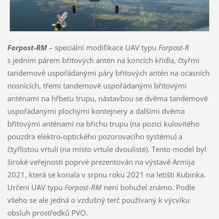
Forpost-RM
– speciální modifikace UAV typu
Forpost-R
s jedním párem břitových antén na koncích křídla, čtyřmi
tandemově uspořádanými páry břitových antén na ocasních
nosnících, třemi tandemově uspořádanými břitovými
anténami na hřbetu trupu, nástavbou se dvěma tandemově
uspořádanými plochými kontejnery a dalšími dvěma
břitovými anténami na břichu trupu (na pozici kulovitého
pouzdra elektro-optického pozorovacího systému) a
čtyřlistou vrtulí (na místo vrtule dvoulisté). Tento model byl
široké veřejnosti poprvé prezentován na výstavě Armija
2021, která se konala v srpnu roku 2021 na letišti Kubinka.
Určení UAV typu
Forpost-RM
není bohužel známo. Podle
všeho se ale jedná o vzdušný terč používaný k výcviku
obsluh prostředků PVO.