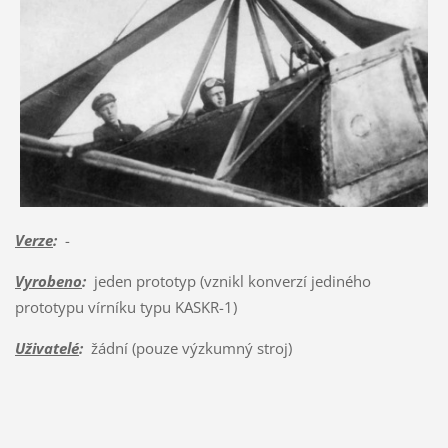
Verze
:
-
Vyrobeno
:
jeden prototyp (vznikl konverzí jediného
prototypu vírníku typu KASKR-1)
Uživatelé
:
žádní (pouze výzkumný stroj)