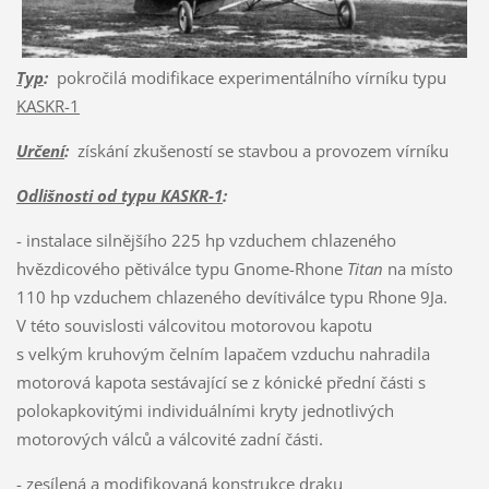
Typ
:
pokročilá modifikace experimentálního vírníku typu
KASKR-1
Určení
:
získání zkušeností se stavbou a provozem vírníku
Odlišnosti od typu KASKR-1
:
- instalace silnějšího 225 hp vzduchem chlazeného
hvězdicového pětiválce typu Gnome-Rhone
Titan
na místo
110 hp vzduchem chlazeného devítiválce typu Rhone 9Ja.
V této souvislosti válcovitou motorovou kapotu
s velkým kruhovým čelním lapačem vzduchu nahradila
motorová kapota sestávající se z kónické přední části s
polokapkovitými individuálními kryty jednotlivých
motorových válců a válcovité zadní části.
- zesílená a modifikovaná konstrukce draku