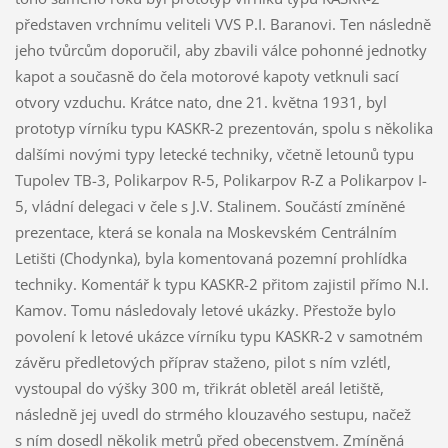
představen vrchnímu veliteli VVS P.I. Baranovi. Ten následně
jeho tvůrcům doporučil, aby zbavili válce pohonné jednotky
kapot a současně do čela motorové kapoty vetknuli sací
otvory vzduchu. Krátce nato, dne 21. května 1931, byl
prototyp vírníku typu KASKR-2 prezentován, spolu s několika
dalšími novými typy letecké techniky, včetně letounů typu
Tupolev TB-3, Polikarpov R-5, Polikarpov R-Z a Polikarpov I-
5, vládní delegaci v čele s J.V. Stalinem. Součástí zmíněné
prezentace, která se konala na Moskevském Centrálním
Letišti (Chodynka), byla komentovaná pozemní prohlídka
techniky. Komentář k typu KASKR-2 přitom zajistil přímo N.I.
Kamov. Tomu následovaly letové ukázky. Přestože bylo
povolení k letové ukázce vírníku typu KASKR-2 v samotném
závěru předletových příprav staženo, pilot s ním vzlétl,
vystoupal do výšky 300 m, třikrát obletěl areál letiště,
následně jej uvedl do strmého klouzavého sestupu, načež
s ním dosedl několik metrů před obecenstvem. Zmíněná