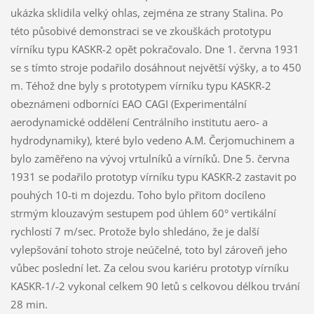
ukázka sklidila velký ohlas, zejména ze strany Stalina. Po
této působivé demonstraci se ve zkouškách prototypu
vírníku typu KASKR-2 opět pokračovalo. Dne 1. června 1931
se s tímto stroje podařilo dosáhnout největší výšky, a to 450
m. Téhož dne byly s prototypem vírníku typu KASKR-2
obeznámeni odborníci EAO CAGI (Experimentální
aerodynamické oddělení Centrálního institutu aero- a
hydrodynamiky), které bylo vedeno A.M. Čerjomuchinem a
bylo zaměřeno na vývoj vrtulníků a vírníků. Dne 5. června
1931 se podařilo prototyp vírníku typu KASKR-2 zastavit po
pouhých 10-ti m dojezdu. Toho bylo přitom docíleno
strmým klouzavým sestupem pod úhlem 60° vertikální
rychlostí 7 m/sec. Protože bylo shledáno, že je další
vylepšování tohoto stroje neúčelné, toto byl zároveň jeho
vůbec poslední let. Za celou svou kariéru prototyp vírníku
KASKR-1/-2 vykonal celkem 90 letů s celkovou délkou trvání
28 min.