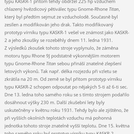
typu KASKR-1 přitom tehdy obdržel 225 hp vzduchem
chlazený hvězdicový pětiválec typu Gnome-Rhone
Titan
,
který byl předtím sejmut ze vzducholodě. Současně byl
zesílen a modifikován jeho drak. Takto modifikovaný
prototyp vírníku typu KASKR-1 vešel ve známost jako KASKR-
2 a jeho zkoušky se rozeběhly dnem 11. ledna 1931.
Z výsledků zkoušek tohoto stroje vyplynulo, že záměna
motoru typu Rhone 9J podstatně výkonnějším motorem
typu Gnome-Rhone
Titan
sebou přináší znatelné zlepšení
letových výkonů. Tak např. délka rozjezdu při vzletu se
zkrátila na 20 m. Od země se byl přitom prototyp vírníku
typu KASKR-2 schopen odpoutat po nějakých 5-ti až 6-ti sec.
Dne 13. ledna toho samého roku se s tímto strojem podařilo
dosáhnout výšky 230 m. Další zkušební lety byly
uskutečněny v květnu roku 1931. Tehdy bylo ale zjištěno, že
při vyšších okolních teplotách vzduchu má pohonná
jednotka tohoto stroje znatelně vyšší teplotu. Dne 15. května
toho samého roku byl prototyp vírníku typu KASKR-2