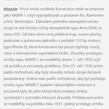
Historie
:
První vírník sovětské konstrukce vešel ve známost
jako KASKR-1 a byl vyprojektován a postaven N.I. Kamovem
a N.K. Skržinským. Základem jediného exempláře tohoto
stroje se stal britský cvičný dvouplošník typu Avro 504K ze
stavu VVS. Od toho tento stroj přebíral trup, ocasní plochy,
podvozek a pohonnou jednotku v podobě 110 hp motoru
typu Rhone 9J. Nové konstrukce byl pouze čtyřlistý nosný
rotor a dolnoplošně uspořádané křídlo. Zkoušky prototypu
vírníku typu KASKR-1 se rozeběhly dnem 1. září 1929 a již
od počátku je provázely problémy. Dne 25. září 1930 proto
padlo rozhodnutí, aby byly zkoušky tohoto stroje dočasně
pozastaveny. Krátce nato padlo rozhodnutí, aby byl prototyp
vírníku typu KASKR-1 opatřen výkonnějším motorem a
současně byly do jeho konstrukce vneseny změny
vycházející z poznatků letových zkoušek. Požadované práce
se rozeběhly na počátku roku 1931. Jediný prototyp vírníku