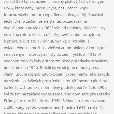
zajistit 220 hp vzduchem chlazený pístový šestiválec typu
MV-6, který nebyl ničím jiným, než licenční kopií
francouzského motoru typu Renault
Bengali-6Q
. Součástí
technického zadání se ale stal též požadavek na
dvoučlennou posádku, 360° výhled z kabiny, sklápěcí listy
nosného rotoru (kuli snazší přepravě), dobu nezbytnou
k přípravě k vzletu 15 minut, vynikající stabilitu a
ovladatelnost a možnost vlečení automobilem v konfiguraci
se složenými rotorovými listy po zemi rychlostí 40 km/h.
Vedením NII VVS byly přitom zmíněné požadavky schváleny
dne 7. března 1940. Prakticky ve stejnou dobu bylo na
vládní úrovni rozhodnuto o zřízení Experimentálního závodu
na výrobu vzdušných prostředků s rotující nosnou plochou
na letišti Uchtomskaja. Zmíněný podnik obdržel číslo 290 a
byl zřízen na základě výnosu Lidového Komisaře pro Letecký
Průmysl ze dne 21. března 1940. Šéfkonstruktérem závodu
č.290, který byl dokončen dnem 1. ledna 1941, se stal N.I.
Kamov. Na post zástupce šéfkonstruktéra zmíněného