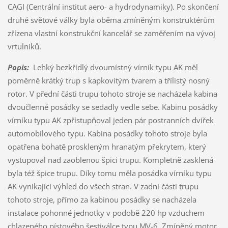
CAGI (Centrální institut aero- a hydrodynamiky). Po skončení
druhé světové války byla oběma zmíněným konstruktérům
zřízena vlastní konstrukční kancelář se zaměřením na vývoj
vrtulníků.
Popis
:
Lehký bezkřídlý dvoumístný vírník typu AK měl
poměrně krátký trup s kapkovitým tvarem a třílistý nosný
rotor. V přední části trupu tohoto stroje se nacházela kabina
dvoučlenné posádky se sedadly vedle sebe. Kabinu posádky
vírníku typu AK zpřístupňoval jeden pár postranních dvířek
automobilového typu. Kabina posádky tohoto stroje byla
opatřena bohatě proskleným hranatým překrytem, který
vystupoval nad zaoblenou špici trupu. Kompletně zasklená
byla též špice trupu. Díky tomu měla posádka vírníku typu
AK vynikající výhled do všech stran. V zadní části trupu
tohoto stroje, přímo za kabinou posádky se nacházela
instalace pohonné jednotky v podobě 220 hp vzduchem
chlazeného pístového šestiválce typu MV-6. Zmíněný motor