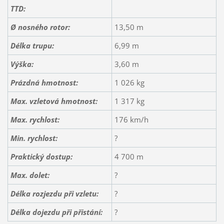
TTD:
Ø nosného rotor:
13,50 m
Délka trupu:
6,99 m
Výška:
3,60 m
Prázdná hmotnost:
1 026 kg
Max. vzletová hmotnost:
1 317 kg
Max. rychlost:
176 km/h
Min. rychlost:
?
Praktický dostup:
4 700 m
Max. dolet:
?
Délka rozjezdu při vzletu:
?
Délka dojezdu při přistání:
?