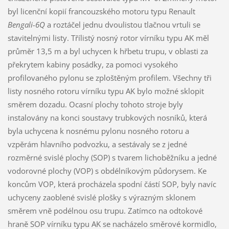
byl licenční kopií francouzského motoru typu Renault
Bengali-6Q
a roztáčel jednu dvoulistou tlačnou vrtuli se
stavitelnými listy. Třílistý nosný rotor vírníku typu AK měl
průměr 13,5 m a byl uchycen k hřbetu trupu, v oblasti za
překrytem kabiny posádky, za pomoci vysokého
profilovaného pylonu se zploštěným profilem. Všechny tři
listy nosného rotoru vírníku typu AK bylo možné sklopit
směrem dozadu. Ocasní plochy tohoto stroje byly
instalovány na konci soustavy trubkových nosníků, která
byla uchycena k nosnému pylonu nosného rotoru a
vzpěrám hlavního podvozku, a sestávaly se z jedné
rozměrné svislé plochy (SOP) s tvarem lichoběžníku a jedné
vodorovné plochy (VOP) s obdélníkovým půdorysem. Ke
koncům VOP, která procházela spodní částí SOP, byly navíc
uchyceny zaoblené svislé plošky s výrazným sklonem
směrem vně podélnou osu trupu. Zatímco na odtokové
hraně SOP vírníku typu AK se nacházelo směrové kormidlo,