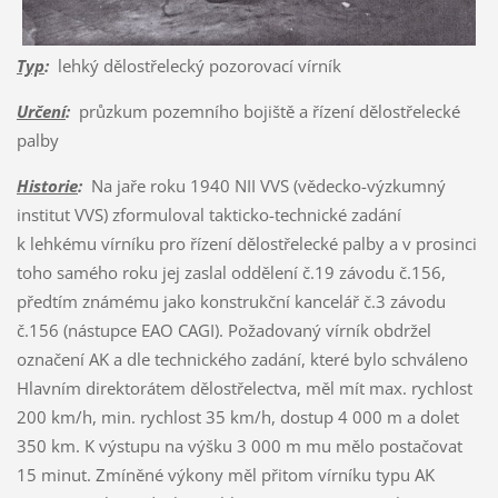
Typ
:
lehký dělostřelecký pozorovací vírník
Určení
:
průzkum pozemního bojiště a řízení dělostřelecké
palby
Historie
:
Na jaře roku 1940 NII VVS (vědecko-výzkumný
institut VVS) zformuloval takticko-technické zadání
k lehkému vírníku pro řízení dělostřelecké palby a v prosinci
toho samého roku jej zaslal oddělení č.19 závodu č.156,
předtím známému jako konstrukční kancelář č.3 závodu
č.156 (nástupce EAO CAGI). Požadovaný vírník obdržel
označení AK a dle technického zadání, které bylo schváleno
Hlavním direktorátem dělostřelectva, měl mít max. rychlost
200 km/h, min. rychlost 35 km/h, dostup 4 000 m a dolet
350 km. K výstupu na výšku 3 000 m mu mělo postačovat
15 minut. Zmíněné výkony měl přitom vírníku typu AK