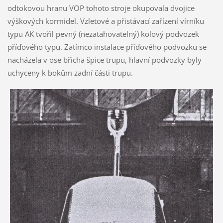
odtokovou hranu VOP tohoto stroje okupovala dvojice
výškových kormidel. Vzletové a přistávací zařízení vírníku
typu AK tvořil pevný (nezatahovatelný) kolový podvozek
příďového typu. Zatímco instalace příďového podvozku se
nacházela v ose břicha špice trupu, hlavní podvozky byly
uchyceny k bokům zadní části trupu.