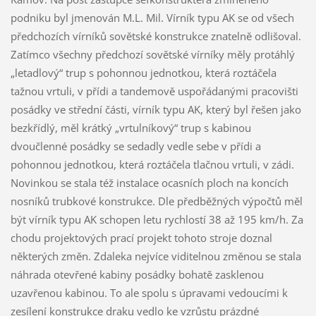
podniku byl jmenován M.L. Mil. Vírník typu AK se od všech
předchozích vírníků sovětské konstrukce znatelně odlišoval.
Zatímco všechny předchozí sovětské vírníky měly protáhlý
„letadlový“ trup s pohonnou jednotkou, která roztáčela
tažnou vrtuli, v přídi a tandemově uspořádanými pracovišti
posádky ve střední části, vírník typu AK, který byl řešen jako
bezkřídlý, měl krátký „vrtulníkový“ trup s kabinou
dvoučlenné posádky se sedadly vedle sebe v přídi a
pohonnou jednotkou, která roztáčela tlačnou vrtuli, v zádi.
Novinkou se stala též instalace ocasních ploch na koncích
nosníků trubkové konstrukce. Dle předběžných výpočtů měl
být vírník typu AK schopen letu rychlostí 38 až 195 km/h. Za
chodu projektových prací projekt tohoto stroje doznal
některých změn. Zdaleka nejvíce viditelnou změnou se stala
náhrada otevřené kabiny posádky bohatě zasklenou
uzavřenou kabinou. To ale spolu s úpravami vedoucími k
zesílení konstrukce draku vedlo ke vzrůstu prázdné