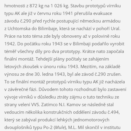
hmotnosti z 872 kg na 1 026 kg. Stavbu prototypů vírníku
typu AK ale již v červnu roku 1941 přerušila evakuace
závodu č.290 před rychle postupující německou armádou
z Uchtomska do Bilimbaje, která se nachází v pohoří Ural.
Práce na toto téma zde byly obnoveny až v polovině roku
1942. Do počátku roku 1943 se v Bilimbaji podařilo vyrobit
téměř všechny díly pro dva prototypy. Krátce nato započala
finální montáž. Tehdejší plány počítaly se zahájením
letových zkoušek v únoru roku 1943. Mezitím, na základě
výnosu ze dne 30. ledna 1943, byl ale závod č.290 zrušen.
To se finální montáž prototypů vírníku typu AK již nacházela
v závěrečné fázi. Důvodem tohoto rozhodnutí bylo zastavení
vývoje vírníků v důsledku ztráty zájmu o tuto techniku ze
strany velení VVS. Zatímco N.I. Kamov se následně stal
vedoucím několika konstrukčních oddělení závodu č.494,
který se zabýval produkcí lehkých jednomotorových
dvouplošníků typu Po-2 (
Mule
), M.L. Mil skončil v institutu