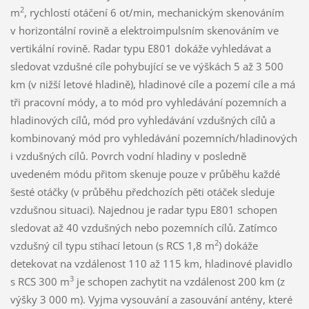
2
m
, rychlostí otáčení 6 ot/min, mechanickým skenováním
v horizontální rovině a elektroimpulsním skenováním ve
vertikální rovině. Radar typu E801 dokáže vyhledávat a
sledovat vzdušné cíle pohybující se ve výškách 5 až 3 500
km (v nižší letové hladině), hladinové cíle a pozemí cíle a má
tři pracovní módy, a to mód pro vyhledávání pozemních a
hladinových cílů, mód pro vyhledávání vzdušných cílů a
kombinovaný mód pro vyhledávání pozemních/hladinových
i vzdušných cílů. Povrch vodní hladiny v posledně
uvedeném módu přitom skenuje pouze v průběhu každé
šesté otáčky (v průběhu předchozích pěti otáček sleduje
vzdušnou situaci). Najednou je radar typu E801 schopen
sledovat až 40 vzdušných nebo pozemních cílů. Zatímco
2
vzdušný cíl typu stíhací letoun (s RCS 1,8 m
) dokáže
detekovat na vzdálenost 110 až 115 km, hladinové plavidlo
3
s RCS 300 m
je schopen zachytit na vzdálenost 200 km (z
výšky 3 000 m). Vyjma vysouvání a zasouvání antény, které