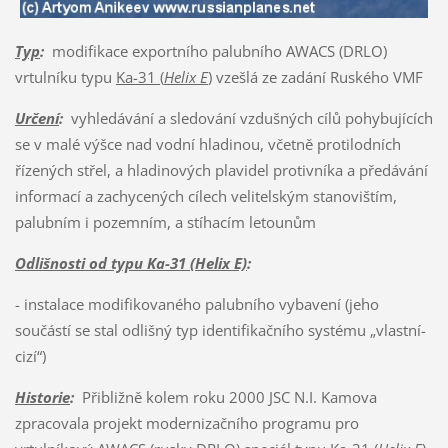
Typ
:
modifikace exportního palubního AWACS (DRLO)
vrtulníku typu
Ka-31 (
Helix E
)
vzešlá ze zadání Ruského VMF
Určení
:
vyhledávání a sledování vzdušných cílů pohybujících
se v malé výšce nad vodní hladinou, včetně protilodních
řízených střel, a hladinových plavidel protivníka a předávání
informací a zachycených cílech velitelským stanovištím,
palubním i pozemním, a stíhacím letounům
Odlišnosti od typu Ka-31 (Helix E)
:
- instalace modifikovaného palubního vybavení (jeho
součástí se stal odlišný typ identifikačního systému „vlastní-
cizí“)
Historie
:
Přibližně kolem roku 2000 JSC N.I. Kamova
zpracovala projekt modernizačního programu pro