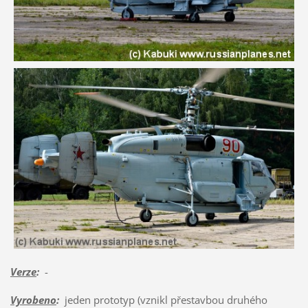
Verze
:
-
Vyrobeno
:
jeden prototyp (vznikl přestavbou druhého