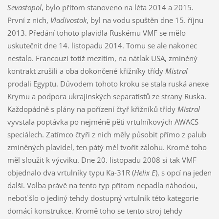
Sevastopol
, bylo přitom stanoveno na léta 2014 a 2015.
První z nich,
Vladivostok
, byl na vodu spuštěn dne 15. říjnu
2013. Předání tohoto plavidla Ruskému VMF se mělo
uskutečnit dne 14. listopadu 2014. Tomu se ale nakonec
nestalo. Francouzi totiž mezitím, na nátlak USA, zmíněný
kontrakt zrušili a oba dokončené křižníky třídy
Mistral
prodali Egyptu. Důvodem tohoto kroku se stala ruská anexe
Krymu a podpora ukrajinských separatistů ze strany Ruska.
Každopádně s plány na pořízení čtyř křižníků třídy
Mistral
vyvstala poptávka po nejméně pěti vrtulníkových AWACS
speciálech. Zatímco čtyři z nich měly působit přímo z palub
zmíněných plavidel, ten pátý měl tvořit zálohu. Kromě toho
měl sloužit k výcviku. Dne 20. listopadu 2008 si tak VMF
objednalo dva vrtulníky typu Ka-31R (
Helix E
), s opcí na jeden
další. Volba právě na tento typ přitom nepadla náhodou,
neboť šlo o jediný tehdy dostupný vrtulník této kategorie
domácí konstrukce. Kromě toho se tento stroj tehdy