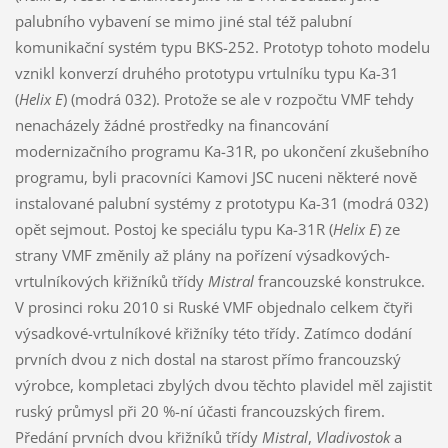
palubního vybavení se mimo jiné stal též palubní
komunikační systém typu BKS-252. Prototyp tohoto modelu
vznikl konverzí druhého prototypu vrtulníku typu Ka-31
(
Helix E
) (modrá 032). Protože se ale v rozpočtu VMF tehdy
nenacházely žádné prostředky na financování
modernizačního programu Ka-31R, po ukončení zkušebního
programu, byli pracovníci Kamovi JSC nuceni některé nově
instalované palubní systémy z prototypu Ka-31 (modrá 032)
opět sejmout. Postoj ke speciálu typu Ka-31R (
Helix E
) ze
strany VMF změnily až plány na pořízení výsadkových-
vrtulníkových křižníků třídy
Mistral
francouzské konstrukce.
V prosinci roku 2010 si Ruské VMF objednalo celkem čtyři
výsadkové-vrtulníkové křižníky této třídy. Zatímco dodání
prvních dvou z nich dostal na starost přímo francouzský
výrobce, kompletaci zbylých dvou těchto plavidel měl zajistit
ruský průmysl při 20 %-ní účasti francouzských firem.
Předání prvních dvou křižníků třídy
Mistral
,
Vladivostok
a