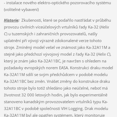
- instalace nového elektro-optického pozorovacího systému
(volitelné vybavení)
Historie
:
Zkušenosti, které se podařilo nastřádat v průběhu
provozu civilních víceúčelových vrtulníků řady Ka-32 (
Helix
C
) u tuzemských i zahraničních provozovatelů, našly
uplatnění při vývoji výrazně zdokonalené verze tohoto
stroje. Zmíněný model vešel ve známost jako Ka-32A11M a
stejně jako předchozí vývojový model z řady Ka-32 (
Helix C
),
který je znám jako Ka-32A11BC, je navržen s ohledem na
požadavky evropských norem EASA. Konstrukci draku model
Ka-32A11M sdílí se svým předchůdcem v podobě modelu
Ka-32A11BC bez změn. Vnášet změny do konstrukce draku
tohoto stroje bylo totiž shledáno jako neúčelné, neboť má
životnost 32 000 letových hodin, jak bylo experimentálně
stanoveno kanadským provozovatelem vrtulníků typu Ka-
32A11BC v podobě společnosti VIH Logging. Drak modelu
Ka-32A11M byl ale opatřen systémem, který monitoruje