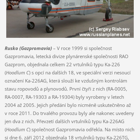
Rusko (Gazpromavia)
– V roce 1999 si společnost
Gazpromavia, letecká divize plynárenské společnosti RAO
Gazprom, objednala celkem 22 vrtulníků typu Ka-226
(
Hoodlum C
) s opcí na dalších 18, ve speciální verzi nesoucí
označení Ka-226AG, která slouží ke vzdušným kontrolám
stavu ropovodů a plynovodů. První čtyři z nich (RA-0005,
RA-0007, RA-19303 a RA-19304) byly vyrobeny v letech
2004 až 2005. Jejich předání bylo nicméně uskutečněno až
v roce 2011. Do trvalého provozu byly ale nakonec uvedeny
jen dva z nich. Převzetí dalších vrtulníků typu Ka-226AG
(
Hoodlum C
) společnost Gazpromavia odřekla. Na místo nich
si dne 6. září 2012 objednala 18 vrtulníků typu Ka-226TG,