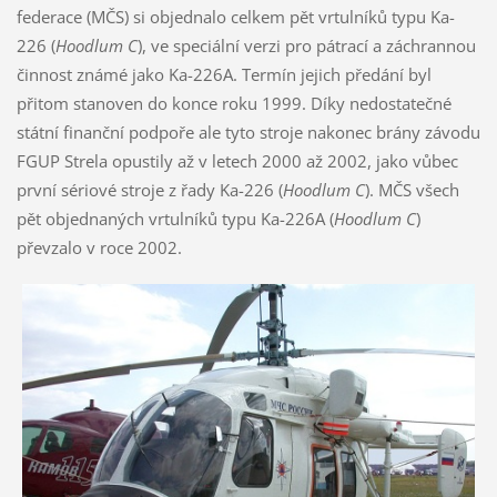
federace (MČS) si objednalo celkem pět vrtulníků typu Ka-
226 (
Hoodlum C
), ve speciální verzi pro pátrací a záchrannou
činnost známé jako Ka-226A. Termín jejich předání byl
přitom stanoven do konce roku 1999. Díky nedostatečné
státní finanční podpoře ale tyto stroje nakonec brány závodu
FGUP Strela opustily až v letech 2000 až 2002, jako vůbec
první sériové stroje z řady Ka-226 (
Hoodlum C
). MČS všech
pět objednaných vrtulníků typu Ka-226A (
Hoodlum C
)
převzalo v roce 2002.