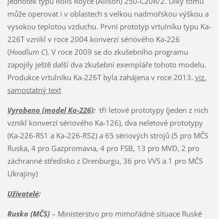
jednotek typu Rolls Royce (Allison) 250-C20R/2. Díky tomu
může operovat i v oblastech s velkou nadmořskou výškou a
vysokou teplotou vzduchu. První prototyp vrtulníku typu Ka-
226T vznikl v roce 2004 konverzí sériového Ka-226
(
Hoodlum C
). V roce 2009 se do zkušebního programu
zapojily ještě další dva zkušební exempláře tohoto modelu.
Produkce vrtulníku Ka-226T byla zahájena v roce 2013.
viz.
samostatný text
Vyrobeno (model Ka-226)
:
tři letové prototypy (jeden z nich
vznikl konverzí sériového Ka-126), dva neletové prototypy
(Ka-226-RS1 a Ka-226-RS2) a 65 sériových strojů (5 pro MČS
Ruska, 4 pro Gazpromavia, 4 pro FSB, 13 pro MVD, 2 pro
záchranné středisko z Orenburgu, 36 pro VVS a 1 pro MČS
Ukrajiny)
Uživatelé
:
Rusko (MČS)
– Ministerstvo pro mimořádné situace Ruské