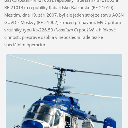
RF-21014) a republiky Kabardsko-Balkarsko (RF-21010).
Mezitím, dne 19. září 2007, byl ale jeden stroj ze stavu AOSN
GUVD z Moskvy (RF-21002) ztracen při havárii. MVD přitom
vrtulníky typu Ka-226.50 (
Hoodlum C
) používá k hlídkové
činnosti, přepravě osob a v neposlední řadě též ke
speciálním operacím.