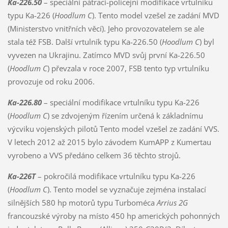
Ka-226.50
– speciální pátrací-policejní modifikace vrtulníku
typu Ka-226 (
Hoodlum C
). Tento model vzešel ze zadání MVD
(Ministerstvo vnitřních věcí). Jeho provozovatelem se ale
stala též FSB. Další vrtulník typu Ka-226.50 (
Hoodlum C
) byl
vyvezen na Ukrajinu. Zatímco MVD svůj první Ka-226.50
(
Hoodlum C
) převzala v roce 2007, FSB tento typ vrtulníku
provozuje od roku 2006.
Ka-226.80
– speciální modifikace vrtulníku typu Ka-226
(
Hoodlum C
) se zdvojeným řízením určená k základnímu
výcviku vojenských pilotů Tento model vzešel ze zadání VVS.
V letech 2012 až 2015 bylo závodem KumAPP z Kumertau
vyrobeno a VVS předáno celkem 36 těchto strojů.
Ka-226T
– pokročilá modifikace vrtulníku typu Ka-226
(
Hoodlum C
). Tento model se vyznačuje zejména instalací
silnějších 580 hp motorů typu Turboméca
Arrius 2G
francouzské výroby na místo 450 hp amerických pohonných