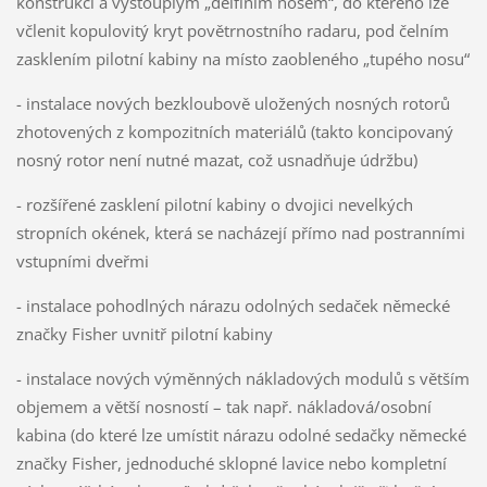
konstrukcí a vystouplým „delfíním nosem“, do kterého lze
včlenit kopulovitý kryt povětrnostního radaru, pod čelním
zasklením pilotní kabiny na místo zaobleného „tupého nosu“
- instalace nových bezkloubově uložených nosných rotorů
zhotovených z kompozitních materiálů (takto koncipovaný
nosný rotor není nutné mazat, což usnadňuje údržbu)
- rozšířené zasklení pilotní kabiny o dvojici nevelkých
stropních okének, která se nacházejí přímo nad postranními
vstupními dveřmi
- instalace pohodlných nárazu odolných sedaček německé
značky Fisher uvnitř pilotní kabiny
- instalace nových výměnných nákladových modulů s větším
objemem a větší nosností – tak např. nákladová/osobní
kabina (do které lze umístit nárazu odolné sedačky německé
značky Fisher, jednoduché sklopné lavice nebo kompletní