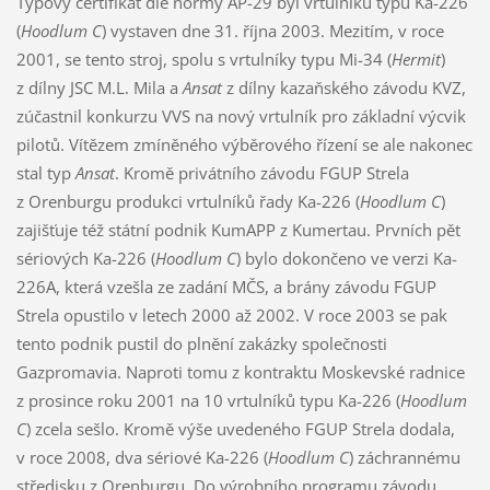
Typový certifikát dle normy AP-29 byl vrtulníku typu Ka-226
(
Hoodlum C
) vystaven dne 31. října 2003. Mezitím, v roce
2001, se tento stroj, spolu s vrtulníky typu Mi-34 (
Hermit
)
z dílny JSC M.L. Mila a
Ansat
z dílny kazaňského závodu KVZ,
zúčastnil konkurzu VVS na nový vrtulník pro základní výcvik
pilotů. Vítězem zmíněného výběrového řízení se ale nakonec
stal typ
Ansat
. Kromě privátního závodu FGUP Strela
z Orenburgu produkci vrtulníků řady Ka-226 (
Hoodlum C
)
zajišťuje též státní podnik KumAPP z Kumertau. Prvních pět
sériových Ka-226 (
Hoodlum C
) bylo dokončeno ve verzi Ka-
226A, která vzešla ze zadání MČS, a brány závodu FGUP
Strela opustilo v letech 2000 až 2002. V roce 2003 se pak
tento podnik pustil do plnění zakázky společnosti
Gazpromavia. Naproti tomu z kontraktu Moskevské radnice
z prosince roku 2001 na 10 vrtulníků typu Ka-226 (
Hoodlum
C
) zcela sešlo. Kromě výše uvedeného FGUP Strela dodala,
v roce 2008, dva sériové Ka-226 (
Hoodlum C
) záchrannému
středisku z Orenburgu. Do výrobního programu závodu