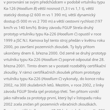
v porovnání se svým předchůdcem v podobě vrtulníku typu
Ka-126 (
Hoodlum B
) větší nosnost (1,3 t vs 1,1 t), větší
statický dostup (2 600 m vs 1 390 m), větší dynamický
dostup (5 000 m vs 2 700 m) a větší cestovní rychlost (197
km/h vs 140 km/h). Brány závodu FGUP Strela druhý
prototyp vrtulníku typu Ka-226 (
Hoodlum C
) opustil v roce
1999 a JSC N.I. Kamova byl tento stroj předán v květnu roku
2000, po završení pozemních zkoušek. Ty byly přitom
ukončeny dnem 6. března 2000. Od země se druhý prototyp
vrtulníku typu Ka-226 (
Hoodlum C
) poprvé odpoutal dne 28.
března 2001. Tímto dnem se v postatě rozeběhly certifikační
zkoušky. V rámci certifikačních zkoušek přitom prototypy
vrtulníku typu Ka-226 (
Hoodlum C
) vykonaly, do konce roku
2002, na 300 zkušebních letů. Mezitím, v roce 2002, z linky
závodu FGUP Strela sjel prototyp třetí. Ten přitom vznikl
jako náhrada za prototyp první, který byl v listopadu roku
2002 zcela zničen při pozemních vibračních zkouškách.