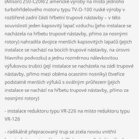
(Allison) 250-C20R/2 americké výroby na místo jednoho
turbohřídelového motoru typu TV-O-100 ruské výroby v
rozšířené zadní části hřbetní trupové nástavby – v této
souvislosti jeden kapsovitý lapač vzduchu (jeho instalace se
nacházela na hřbetu trupové nástavby, přímo za nosnými
rotory) nahradila dvojice menších kapsovitých lapačů (jejich
instalace se nachází na bocích trupové nástavby, na úrovni
hlavního podvozku) a jednu rozměrnou nálevkovitou
výfukovou trubici (její instalace se nacházela na zádi trupové
nástavby, přímo mezi oběma ocasními nosníky) čtveřice
podstatně menších výfuků s oválným průřezem (jejich
instalace se nachází na hřbetu trupové nástavby, přímo za
nosnými rotory)
- instalace reduktoru typu VR-226 na místo reduktoru typu
VR-126
- radikálně přepracovaný trup se zcela novou vnitřní