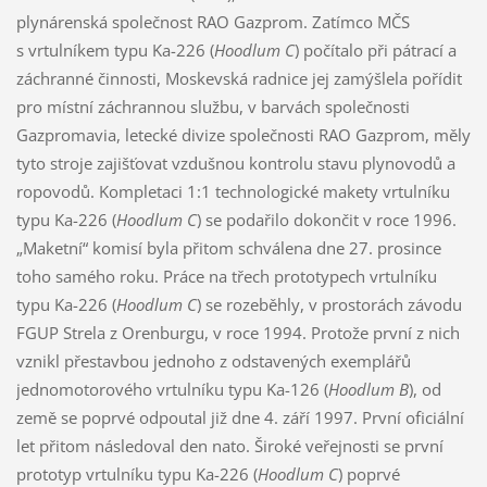
plynárenská společnost RAO Gazprom. Zatímco MČS
s vrtulníkem typu Ka-226 (
Hoodlum C
) počítalo při pátrací a
záchranné činnosti, Moskevská radnice jej zamýšlela pořídit
pro místní záchrannou službu, v barvách společnosti
Gazpromavia, letecké divize společnosti RAO Gazprom, měly
tyto stroje zajišťovat vzdušnou kontrolu stavu plynovodů a
ropovodů. Kompletaci 1:1 technologické makety vrtulníku
typu Ka-226 (
Hoodlum C
) se podařilo dokončit v roce 1996.
„Maketní“ komisí byla přitom schválena dne 27. prosince
toho samého roku. Práce na třech prototypech vrtulníku
typu Ka-226 (
Hoodlum C
) se rozeběhly, v prostorách závodu
FGUP Strela z Orenburgu, v roce 1994. Protože první z nich
vznikl přestavbou jednoho z odstavených exemplářů
jednomotorového vrtulníku typu Ka-126 (
Hoodlum B
), od
země se poprvé odpoutal již dne 4. září 1997. První oficiální
let přitom následoval den nato. Široké veřejnosti se první
prototyp vrtulníku typu Ka-226 (
Hoodlum C
) poprvé