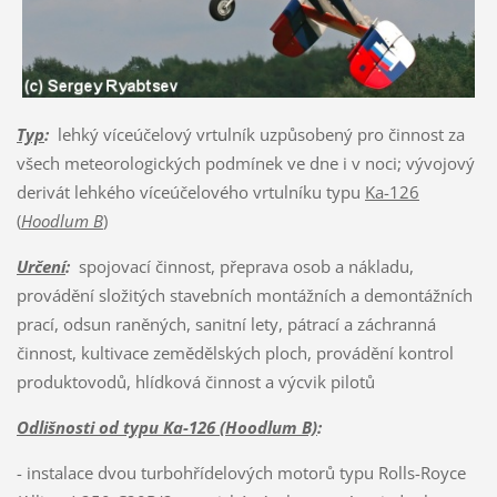
Typ
:
lehký víceúčelový vrtulník uzpůsobený pro činnost za
všech meteorologických podmínek ve dne i v noci; vývojový
derivát lehkého víceúčelového vrtulníku typu
Ka-126
(
Hoodlum B
)
Určení
:
spojovací činnost, přeprava osob a nákladu,
provádění složitých stavebních montážních a demontážních
prací, odsun raněných, sanitní lety, pátrací a záchranná
činnost, kultivace zemědělských ploch, provádění kontrol
produktovodů, hlídková činnost a výcvik pilotů
Odlišnosti od typu Ka-126 (Hoodlum B)
:
- instalace dvou turbohřídelových motorů typu Rolls-Royce