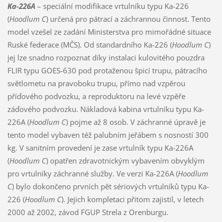
Ka-226A
– speciální modifikace vrtulníku typu Ka-226
(
Hoodlum C
) určená pro pátrací a záchrannou činnost. Tento
model vzešel ze zadání Ministerstva pro mimořádné situace
Ruské federace (MČS). Od standardního Ka-226 (
Hoodlum C
)
jej lze snadno rozpoznat díky instalaci kulovitého pouzdra
FLIR typu GOES-630 pod protaženou špicí trupu, pátracího
světlometu na pravoboku trupu, přímo nad vzpěrou
příďového podvozku, a reproduktoru na levé vzpěře
záďového podvozku. Nákladová kabina vrtulníku typu Ka-
226A (
Hoodlum C
) pojme až 8 osob. V záchranné úpravě je
tento model vybaven též palubním jeřábem s nosností 300
kg. V sanitním provedení je zase vrtulník typu Ka-226A
(
Hoodlum C
) opatřen zdravotnickým vybavením obvyklým
pro vrtulníky záchranné služby. Ve verzi Ka-226A (
Hoodlum
C
) bylo dokončeno prvních pět sériových vrtulníků typu Ka-
226 (
Hoodlum C
). Jejich kompletaci přitom zajistil, v letech
2000 až 2002, závod FGUP Strela z Orenburgu.