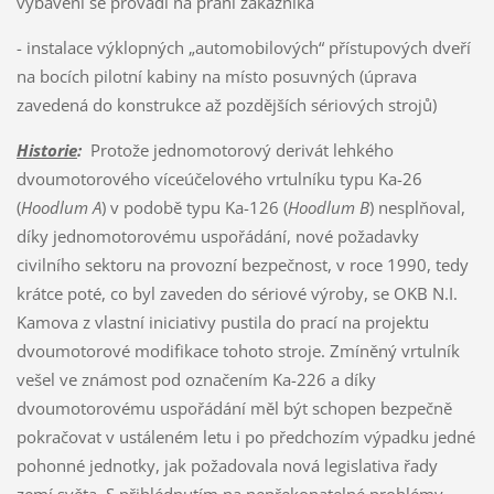
vybavení se provádí na přání zákazníka
- instalace výklopných „automobilových“ přístupových dveří
na bocích pilotní kabiny na místo posuvných (úprava
zavedená do konstrukce až pozdějších sériových strojů)
Historie
:
Protože jednomotorový derivát lehkého
dvoumotorového víceúčelového vrtulníku typu Ka-26
(
Hoodlum A
) v podobě typu Ka-126 (
Hoodlum B
) nesplňoval,
díky jednomotorovému uspořádání, nové požadavky
civilního sektoru na provozní bezpečnost, v roce 1990, tedy
krátce poté, co byl zaveden do sériové výroby, se OKB N.I.
Kamova z vlastní iniciativy pustila do prací na projektu
dvoumotorové modifikace tohoto stroje. Zmíněný vrtulník
vešel ve známost pod označením Ka-226 a díky
dvoumotorovému uspořádání měl být schopen bezpečně
pokračovat v ustáleném letu i po předchozím výpadku jedné
pohonné jednotky, jak požadovala nová legislativa řady