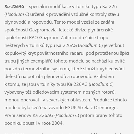
Ka-226AG
– speciální modifikace vrtulníku typu Ka-226
(
Hoodlum C
) určená k provádění vzdušné kontroly stavu
plynovodů a ropovodů. Tento model vzešel ze zadání
společnosti Gazpromavia, letecké divize plynárenské
společnosti RAO Gazprom. Zatímco do špice trupu
některých vrtulníků typu Ka-226AG (
Hoodlum C
) je vetknut
kopulovitý kryt povětrnostního radaru, pod protaženou špicí
trupu jiných exemplářů tohoto modelu se nachází kulovité
pouzdro termovizního systému, které slouží k vyhledávání
defektů na potrubí plynovodů a ropovodů. Vzhledem
k tomu, že jsou vrtulníky typu Ka-226AG (
Hoodlum C
)
vybaveny též odledovacím systémem nosných rotorů,
mohou operovat i v severských oblastech. Produkce tohoto
modelu byla svěřena závodu FGUP Strela z Orenburgu.
První sériový Ka-226AG (
Hoodlum C
) přitom brány tohoto
podniku opustil v roce 2004.