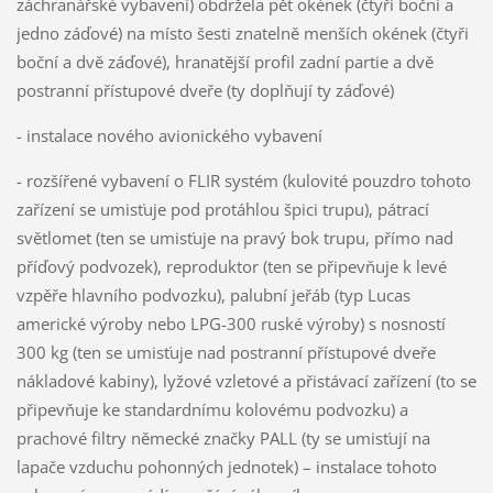
záchranářské vybavení) obdržela pět okének (čtyři boční a
jedno záďové) na místo šesti znatelně menších okének (čtyři
boční a dvě záďové), hranatější profil zadní partie a dvě
postranní přístupové dveře (ty doplňují ty záďové)
- instalace nového avionického vybavení
- rozšířené vybavení o FLIR systém (kulovité pouzdro tohoto
zařízení se umisťuje pod protáhlou špici trupu), pátrací
světlomet (ten se umisťuje na pravý bok trupu, přímo nad
příďový podvozek), reproduktor (ten se připevňuje k levé
vzpěře hlavního podvozku), palubní jeřáb (typ Lucas
americké výroby nebo LPG-300 ruské výroby) s nosností
300 kg (ten se umisťuje nad postranní přístupové dveře
nákladové kabiny), lyžové vzletové a přistávací zařízení (to se
připevňuje ke standardnímu kolovému podvozku) a
prachové filtry německé značky PALL (ty se umisťují na
lapače vzduchu pohonných jednotek) – instalace tohoto