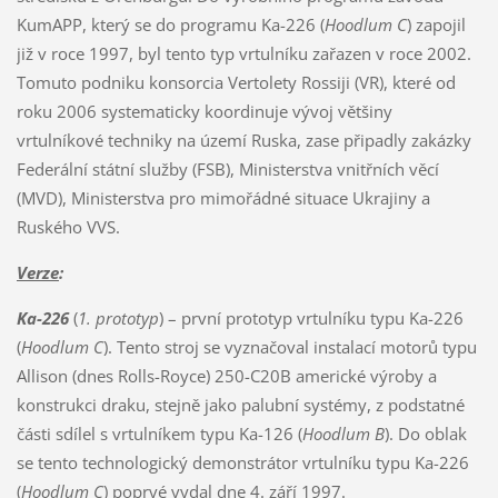
KumAPP, který se do programu Ka-226 (
Hoodlum C
) zapojil
již v roce 1997, byl tento typ vrtulníku zařazen v roce 2002.
Tomuto podniku konsorcia Vertolety Rossiji (VR), které od
roku 2006 systematicky koordinuje vývoj většiny
vrtulníkové techniky na území Ruska, zase připadly zakázky
Federální státní služby (FSB), Ministerstva vnitřních věcí
(MVD), Ministerstva pro mimořádné situace Ukrajiny a
Ruského VVS.
Verze
:
Ka-226
(
1. prototyp
) – první prototyp vrtulníku typu Ka-226
(
Hoodlum C
). Tento stroj se vyznačoval instalací motorů typu
Allison (dnes Rolls-Royce) 250-C20B americké výroby a
konstrukci draku, stejně jako palubní systémy, z podstatné
části sdílel s vrtulníkem typu Ka-126 (
Hoodlum B
). Do oblak
se tento technologický demonstrátor vrtulníku typu Ka-226
(
Hoodlum C
) poprvé vydal dne 4. září 1997.