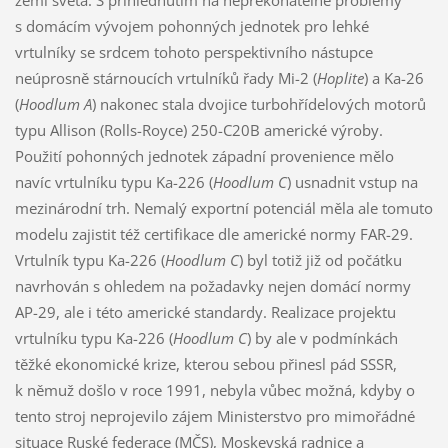
zemí světa. S přihlédnutím na nepřekonatelné problémy
s domácím vývojem pohonných jednotek pro lehké
vrtulníky se srdcem tohoto perspektivního nástupce
neúprosně stárnoucích vrtulníků řady Mi-2 (
Hoplite
) a Ka-26
(
Hoodlum A
) nakonec stala dvojice turbohřídelových motorů
typu Allison (Rolls-Royce) 250-C20B americké výroby.
Použití pohonných jednotek západní provenience mělo
navíc vrtulníku typu Ka-226 (
Hoodlum C
) usnadnit vstup na
mezinárodní trh. Nemalý exportní potenciál měla ale tomuto
modelu zajistit též certifikace dle americké normy FAR-29.
Vrtulník typu Ka-226 (
Hoodlum C
) byl totiž již od počátku
navrhován s ohledem na požadavky nejen domácí normy
AP-29, ale i této americké standardy. Realizace projektu
vrtulníku typu Ka-226 (
Hoodlum C
) by ale v podmínkách
těžké ekonomické krize, kterou sebou přinesl pád SSSR,
k němuž došlo v roce 1991, nebyla vůbec možná, kdyby o
tento stroj neprojevilo zájem Ministerstvo pro mimořádné
situace Ruské federace (MČS), Moskevská radnice a