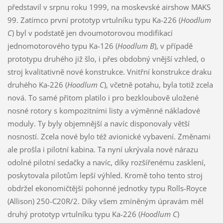
představil v srpnu roku 1999, na moskevské airshow MAKS
99. Zatímco první prototyp vrtulníku typu Ka-226 (
Hoodlum
C
) byl v podstatě jen dvoumotorovou modifikací
jednomotorového typu Ka-126 (
Hoodlum B
), v případě
prototypu druhého již šlo, i přes obdobný vnější vzhled, o
stroj kvalitativně nové konstrukce. Vnitřní konstrukce draku
druhého Ka-226 (
Hoodlum C
), včetně potahu, byla totiž zcela
nová. To samé přitom platilo i pro bezkloubově uložené
nosné rotory s kompozitními listy a výměnné nákladové
moduly. Ty byly objemnější a navíc disponovaly větší
nosností. Zcela nové bylo též avionické vybavení. Změnami
ale prošla i pilotní kabina. Ta nyní ukrývala nové nárazu
odolné pilotní sedačky a navíc, díky rozšířenému zasklení,
poskytovala pilotům lepší výhled. Kromě toho tento stroj
obdržel ekonomičtější pohonné jednotky typu Rolls-Royce
(Allison) 250-C20R/2. Díky všem zmíněným úpravám měl
druhý prototyp vrtulníku typu Ka-226 (
Hoodlum C
)