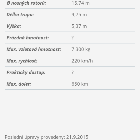
Ø nosných rotorů:
15,74 m
Délka trupu:
9,75 m
Výška:
5,37 m
Prázdná hmotnost:
?
Max. vzletová hmotnost:
7 300 kg
Max. rychlost:
220 km/h
Praktický dostup:
?
Max. dolet:
650 km
Poslední úpravy provedeny: 21.9.2015