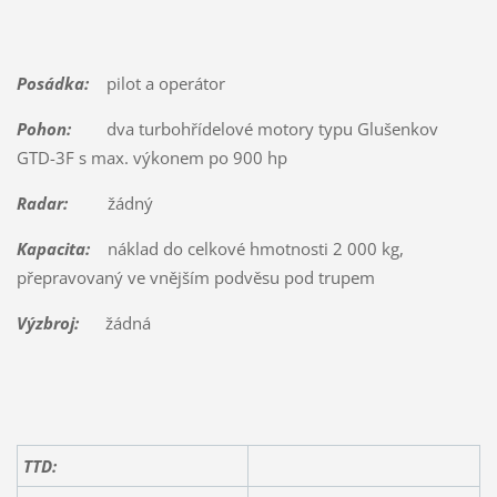
Posádka:
pilot a operátor
Pohon:
dva turbohřídelové motory typu Glušenkov
GTD-3F s max. výkonem po 900 hp
Radar:
žádný
Kapacita:
náklad do celkové hmotnosti 2 000 kg,
přepravovaný ve vnějším podvěsu pod trupem
Výzbroj:
žádná
TTD: