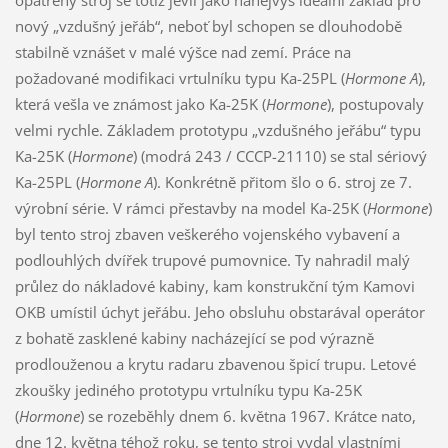
nový „vzdušný jeřáb“, neboť byl schopen se dlouhodobě
stabilně vznášet v malé výšce nad zemí. Práce na
požadované modifikaci vrtulníku typu Ka-25PL (
Hormone A
),
která vešla ve známost jako Ka-25K (
Hormone
), postupovaly
velmi rychle. Základem prototypu „vzdušného jeřábu“ typu
Ka-25K (
Hormone
) (modrá 243 / CCCP-21110) se stal sériový
Ka-25PL (
Hormone A
). Konkrétně přitom šlo o 6. stroj ze 7.
výrobní série. V rámci přestavby na model Ka-25K (
Hormone
)
byl tento stroj zbaven veškerého vojenského vybavení a
podlouhlých dvířek trupové pumovnice. Ty nahradil malý
průlez do nákladové kabiny, kam konstrukční tým Kamovi
OKB umístil úchyt jeřábu. Jeho obsluhu obstarával operátor
z bohatě zasklené kabiny nacházející se pod výrazně
prodlouženou a krytu radaru zbavenou špicí trupu. Letové
zkoušky jediného prototypu vrtulníku typu Ka-25K
(
Hormone
) se rozeběhly dnem 6. května 1967. Krátce nato,
dne 12. května téhož roku, se tento stroj vydal vlastními