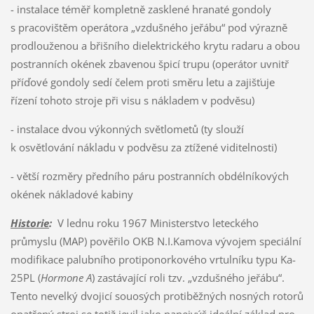
- instalace téměř kompletně zasklené hranaté gondoly
s pracovištěm operátora „vzdušného jeřábu“ pod výrazně
prodlouženou a břišního dielektrického krytu radaru a obou
postranních okének zbavenou špicí trupu (operátor uvnitř
příďové gondoly sedí čelem proti směru letu a zajišťuje
řízení tohoto stroje při visu s nákladem v podvěsu)
- instalace dvou výkonných světlometů (ty slouží
k osvětlování nákladu v podvěsu za ztížené viditelnosti)
- větší rozměry předního páru postranních obdélníkových
okének nákladové kabiny
Historie
:
V lednu roku 1967 Ministerstvo leteckého
průmyslu (MAP) pověřilo OKB N.I.Kamova vývojem speciální
modifikace palubního protiponorkového vrtulníku typu Ka-
25PL (
Hormone A
) zastávající roli tzv. „vzdušného jeřábu“.
Tento nevelký dvojicí souosých protiběžných nosných rotorů
opatřený stroj se totiž jevil jako nanejvýš ideální základ pro