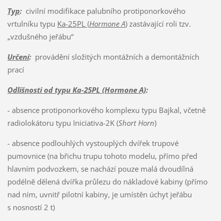
Typ
:
civilní modifikace palubního protiponorkového
vrtulníku typu
Ka-25PL (
Hormone A
)
zastávající roli tzv.
„vzdušného jeřábu“
Určení
:
provádění složitých montážních a demontážních
prací
Odlišnosti od typu Ka-25PL (Hormone A)
:
- absence protiponorkového komplexu typu Bajkal, včetně
radiolokátoru typu Iniciativa-2K (
Short Horn
)
- absence podlouhlých vystouplých dvířek trupové
pumovnice (na břichu trupu tohoto modelu, přímo před
hlavním podvozkem, se nachází pouze malá dvoudílná
podélně dělená dvířka průlezu do nákladové kabiny (přímo
nad ním, uvnitř pilotní kabiny, je umístěn úchyt jeřábu
s nosností 2 t)