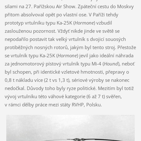
silami na 27. Pařížskou Air Show. Zpáteční cestu do Moskvy
přitom absolvoval opět po vlastní ose. V Paříži tehdy
prototyp vrtulníku typu Ka-25K (
Hormone
) vzbudil
zaslouženou pozornost. Vždyť nikde jinde ve světě se
nepodařilo postavit tak velký vrtulník s dvojicí souosých
protiběžných nosných rotorů, jakým byl tento stroj. Přestože
se vrtulník typu Ka-25K (
Hormone
) jevil jako ideální náhrada
za jednomotorový pístový vrtulník typu Mi-4 (
Hound
), neboť
byl schopen, při identické vzletové hmotnosti, přepravy o
0,8 t nákladu více (2 t vs 1,3 t), sériové výroby se nakonec
nedočkal. Důvody toho byly ryze politické. Mezitím byl totiž
vývoj vrtulníku této váhové kategorie (6 až 7 t) svěřen,
v rámci dělby práce mezi státy RVHP, Polsku.