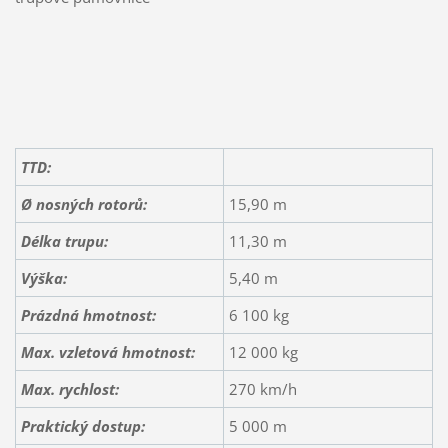
TTD:
Ø nosných rotorů:
15,90 m
Délka trupu:
11,30 m
Výška:
5,40 m
Prázdná hmotnost:
6 100 kg
Max. vzletová hmotnost:
12 000 kg
Max. rychlost:
270 km/h
Praktický dostup:
5 000 m