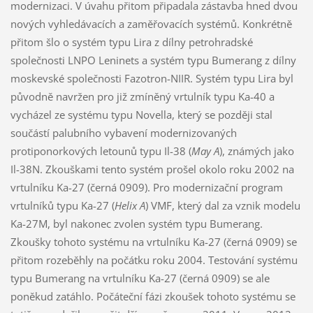
modernizaci. V úvahu přitom připadala zástavba hned dvou
nových vyhledávacích a zaměřovacích systémů. Konkrétně
přitom šlo o systém typu Lira z dílny petrohradské
společnosti LNPO Leninets a systém typu Bumerang z dílny
moskevské společnosti Fazotron-NIIR. Systém typu Lira byl
původně navržen pro již zmíněný vrtulník typu Ka-40 a
vycházel ze systému typu Novella, který se později stal
součástí palubního vybavení modernizovaných
protiponorkových letounů typu Il-38 (
May A
), známých jako
Il-38N. Zkouškami tento systém prošel okolo roku 2002 na
vrtulníku Ka-27 (černá 0909). Pro modernizační program
vrtulníků typu Ka-27 (
Helix A
) VMF, který dal za vznik modelu
Ka-27M, byl nakonec zvolen systém typu Bumerang.
Zkoušky tohoto systému na vrtulníku Ka-27 (černá 0909) se
přitom rozeběhly na počátku roku 2004. Testování systému
typu Bumerang na vrtulníku Ka-27 (černá 0909) se ale
poněkud zatáhlo. Počáteční fázi zkoušek tohoto systému se