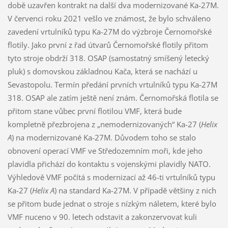
době uzavřen kontrakt na další dva modernizované Ka-27M.
V červenci roku 2021 vešlo ve známost, že bylo schváleno
zavedení vrtulníků typu Ka-27M do výzbroje Černomořské
flotily. Jako první z řad útvarů Černomořské flotily přitom
tyto stroje obdrží 318. OSAP (samostatný smíšený letecký
pluk) s domovskou základnou Kača, která se nachází u
Sevastopolu. Termín předání prvních vrtulníků typu Ka-27M
318. OSAP ale zatím ještě není znám. Černomořská flotila se
přitom stane vůbec první flotilou VMF, která bude
kompletně přezbrojena z „nemodernizovaných“ Ka-27 (
Helix
A
) na modernizované Ka-27M. Důvodem toho se stalo
obnovení operací VMF ve Středozemním moři, kde jeho
plavidla přichází do kontaktu s vojenskými plavidly NATO.
Výhledově VMF počítá s modernizací až 46-ti vrtulníků typu
Ka-27 (
Helix A
) na standard Ka-27M. V případě většiny z nich
se přitom bude jednat o stroje s nízkým náletem, které bylo
VMF nuceno v 90. letech odstavit a zakonzervovat kuli