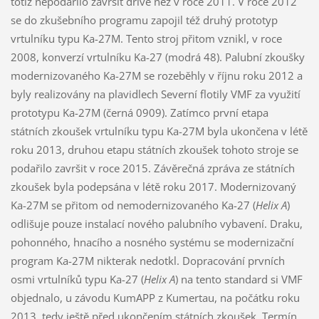
totiž nepodařilo završit dříve než v roce 2011. V roce 2012
se do zkušebního programu zapojil též druhý prototyp
vrtulníku typu Ka-27M. Tento stroj přitom vznikl, v roce
2008, konverzí vrtulníku Ka-27 (modrá 48). Palubní zkoušky
modernizovaného Ka-27M se rozeběhly v říjnu roku 2012 a
byly realizovány na plavidlech Severní flotily VMF za využití
prototypu Ka-27M (černá 0909). Zatímco první etapa
státních zkoušek vrtulníku typu Ka-27M byla ukončena v létě
roku 2013, druhou etapu státních zkoušek tohoto stroje se
podařilo završit v roce 2015. Závěrečná zpráva ze státních
zkoušek byla podepsána v létě roku 2017. Modernizovaný
Ka-27M se přitom od nemodernizovaného Ka-27 (
Helix A
)
odlišuje pouze instalací nového palubního vybavení. Draku,
pohonného, hnacího a nosného systému se modernizační
program Ka-27M nikterak nedotkl. Dopracování prvních
osmi vrtulníků typu Ka-27 (
Helix A
) na tento standard si VMF
objednalo, u závodu KumAPP z Kumertau, na počátku roku
2013, tedy ještě před ukončením státních zkoušek. Termín