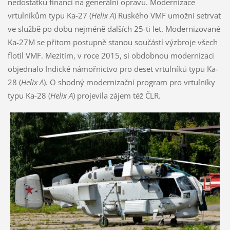
nedostatku financí na generální opravu. Modernizace
vrtulníkům typu Ka-27 (
Helix A
) Ruského VMF umožní setrvat
ve službě po dobu nejméně dalších 25-ti let. Modernizované
Ka-27M se přitom postupně stanou součástí výzbroje všech
flotil VMF. Mezitím, v roce 2015, si obdobnou modernizaci
objednalo Indické námořnictvo pro deset vrtulníků typu Ka-
28 (
Helix A
). O shodný modernizační program pro vrtulníky
typu Ka-28 (
Helix A
) projevila zájem též ČLR.