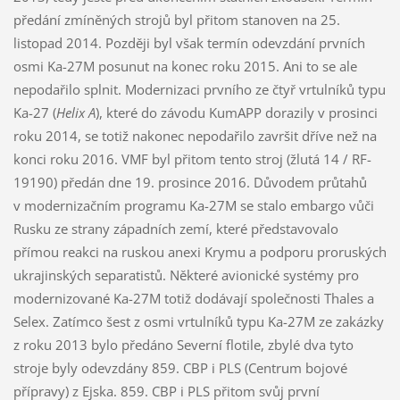
předání zmíněných strojů byl přitom stanoven na 25.
listopad 2014. Později byl však termín odevzdání prvních
osmi Ka-27M posunut na konec roku 2015. Ani to se ale
nepodařilo splnit. Modernizaci prvního ze čtyř vrtulníků typu
Ka-27 (
Helix A
), které do závodu KumAPP dorazily v prosinci
roku 2014, se totiž nakonec nepodařilo završit dříve než na
konci roku 2016. VMF byl přitom tento stroj (žlutá 14 / RF-
19190) předán dne 19. prosince 2016. Důvodem průtahů
v modernizačním programu Ka-27M se stalo embargo vůči
Rusku ze strany západních zemí, které představovalo
přímou reakci na ruskou anexi Krymu a podporu proruských
ukrajinských separatistů. Některé avionické systémy pro
modernizované Ka-27M totiž dodávají společnosti Thales a
Selex. Zatímco šest z osmi vrtulníků typu Ka-27M ze zakázky
z roku 2013 bylo předáno Severní flotile, zbylé dva tyto
stroje byly odevzdány 859. CBP i PLS (Centrum bojové
přípravy) z Ejska. 859. CBP i PLS přitom svůj první