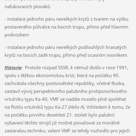
nafukovacích plováků
- instalace jednoho páru nevelkých krytů s tvarem na výšku
postaveného půlválce na bocích trupu, přímo před hlavním
podvozkem
- instalace jednoho páru nevelkých podlouhlých hranatých
krytů na bocích zádě trupu, přímo před ocasním nosníkem.
Historie
:
Protože rozpad SSSR, k němuž došlo v roce 1991,
spolu s těžkou ekonomickou krizí, která na počátku 90.
zachvátala všechny postsovětské republiky, včetně Ruska,
zastavil vývoj perspektivního palubního protiponorkového
vrtulníku typu Ka-40, VMF se nadále muselo plně spoléhat
na flotilu vrtulníků typu Ka-27 (
Helix A
). Vzhledem k tomu, že
na počátku prvního desetiletí 21. století bylo palubní
vybavení těchto strojů již možné považovat za morálně
zastaralou techniku, velení VMF se tehdy rozhodlo pro jejich