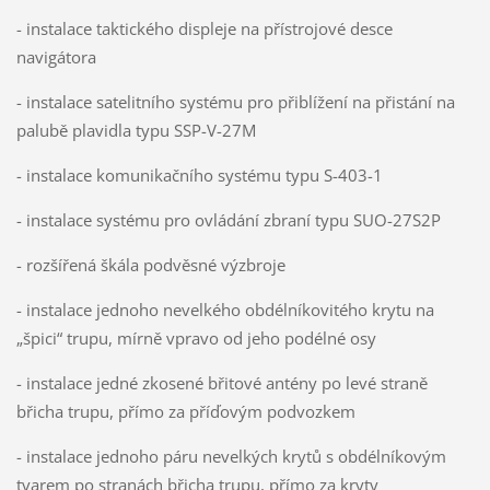
- instalace taktického displeje na přístrojové desce
navigátora
- instalace satelitního systému pro přiblížení na přistání na
palubě plavidla typu SSP-V-27M
- instalace komunikačního systému typu S-403-1
- instalace systému pro ovládání zbraní typu SUO-27S2P
- rozšířená škála podvěsné výzbroje
- instalace jednoho nevelkého obdélníkovitého krytu na
„špici“ trupu, mírně vpravo od jeho podélné osy
- instalace jedné zkosené břitové antény po levé straně
břicha trupu, přímo za příďovým podvozkem
- instalace jednoho páru nevelkých krytů s obdélníkovým
tvarem po stranách břicha trupu, přímo za kryty