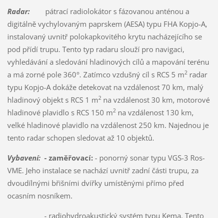
Radar:
pátrací radiolokátor s fázovanou anténou a
digitálně vychylovaným paprskem (AESA) typu FHA Kopjo-A,
instalovaný uvnitř polokapkovitého krytu nacházejícího se
pod přídí trupu. Tento typ radaru slouží pro navigaci,
vyhledávání a sledování hladinových cílů a mapování terénu
2
a má zorné pole 360°. Zatímco vzdušný cíl s RCS 5 m
radar
typu Kopjo-A dokáže detekovat na vzdálenost 70 km, malý
2
hladinový objekt s RCS 1 m
na vzdálenost 30 km, motorové
2
hladinové plavidlo s RCS 150 m
na vzdálenost 130 km,
velké hladinové plavidlo na vzdálenost 250 km. Najednou je
tento radar schopen sledovat až 10 objektů.
Vybavení:
- zaměřovací:
- ponorný sonar typu VGS-3 Ros-
VME. Jeho instalace se nachází uvnitř zadní části trupu, za
dvoudílnými břišními dvířky umístěnými přímo před
ocasním nosníkem.
- radiohydroakustický systém typu Kema. Tento