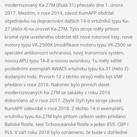
modernizovaný Ka-27M (žlutá 31) převzalo dne 1. února
2017. Mezitím, v roce 2014, závod KumAPP obdržel
objednávku na dopracování dalších 14-ti vrtulníků typu Ka-
27 (
Helix A
) na úroveň Ka-27M. Tyto stroje měly přitom
kromě výše uvedeného obdržet též nové rotorové listy, nové
motory typu VK-2500K (modifikace motoru typu VK-2500 se
speciální antikorozní ochranou), nový transmisní systém,
novou APU typu TA-8 a novou avionikou. Tu měly sdílet
posledními exempláři AWACS vrtulníku typu Ka-31 (
Helix E
)
dodanými Indii. Prvních 12 z těchto strojů mělo být VMF
předáno v roce 2016. Nakonec bylo prvních deset
modernizovaných Ka-27M ze zakázky z roku 2014
dokončeno až v roce 2017. Zbylé čtyři tyto stroje závod
KumAPP odevzdal v roce 2018. Z těchto 14-ti exemplářů
vrtulníku typu Ka-27M bylo přitom celkem sedm předáno
Baltské flotile, šest Tichooceánské flotile a jeden 859. CBP i
PLS. V září roku 2018 bylo oznámeno, že bude v dohledné