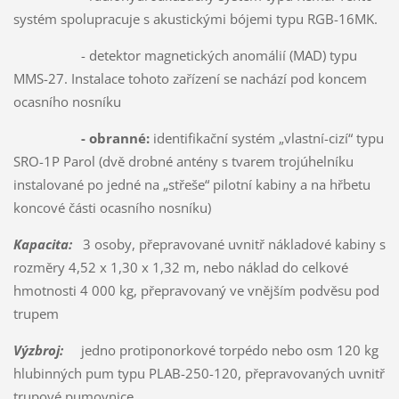
systém spolupracuje s akustickými bójemi typu RGB-16MK.
- detektor magnetických anomálií (MAD) typu
MMS-27. Instalace tohoto zařízení se nachází pod koncem
ocasního nosníku
- obranné:
identifikační systém „vlastní-cizí“ typu
SRO-1P Parol (dvě drobné antény s tvarem trojúhelníku
instalované po jedné na „střeše“ pilotní kabiny a na hřbetu
koncové části ocasního nosníku)
Kapacita:
3 osoby, přepravované uvnitř nákladové kabiny s
rozměry 4,52 x 1,30 x 1,32 m, nebo náklad do celkové
hmotnosti 4 000 kg, přepravovaný ve vnějším podvěsu pod
trupem
Výzbroj:
jedno protiponorkové torpédo nebo osm 120 kg
hlubinných pum typu PLAB-250-120, přepravovaných uvnitř
trupové pumovnice