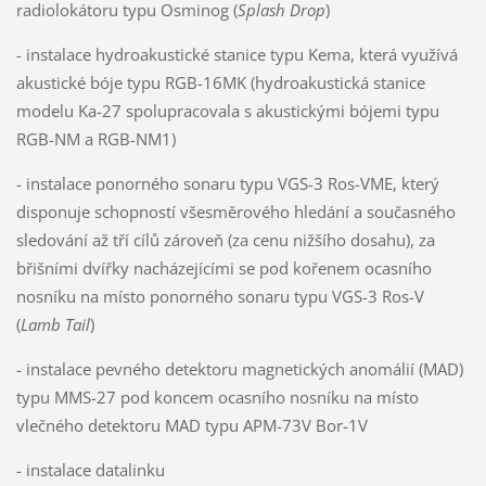
radiolokátoru typu Osminog (
Splash Drop
)
- instalace hydroakustické stanice typu Kema, která využívá
akustické bóje typu RGB-16MK (hydroakustická stanice
modelu Ka-27 spolupracovala s akustickými bójemi typu
RGB-NM a RGB-NM1)
- instalace ponorného sonaru typu VGS-3 Ros-VME, který
disponuje schopností všesměrového hledání a současného
sledování až tří cílů zároveň (za cenu nižšího dosahu), za
břišními dvířky nacházejícími se pod kořenem ocasního
nosníku na místo ponorného sonaru typu VGS-3 Ros-V
(
Lamb Tail
)
- instalace pevného detektoru magnetických anomálií (MAD)
typu MMS-27 pod koncem ocasního nosníku na místo
vlečného detektoru MAD typu APM-73V Bor-1V
- instalace datalinku