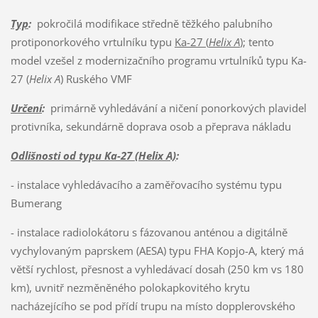
Typ
:
pokročilá modifikace středně těžkého palubního
protiponorkového vrtulníku typu
Ka-27 (
Helix A
)
; tento
model vzešel z modernizačního programu vrtulníků typu Ka-
27 (
Helix A
) Ruského VMF
Určení
:
primárně vyhledávání a ničení ponorkových plavidel
protivníka, sekundárně doprava osob a přeprava nákladu
Odlišnosti od typu Ka-27 (Helix A)
:
- instalace vyhledávacího a zaměřovacího systému typu
Bumerang
- instalace radiolokátoru s fázovanou anténou a digitálně
vychylovaným paprskem (AESA) typu FHA Kopjo-A, který má
větší rychlost, přesnost a vyhledávací dosah (250 km vs 180
km), uvnitř nezměněného polokapkovitého krytu
nacházejícího se pod přídí trupu na místo dopplerovského