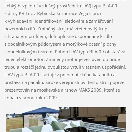
Lehký bezpilotní vzdušný prostředek (UAV) typu BLA-09
z dílny KB Luč z Rybinska korporace Vega slouží
k vyhledávání, identifikování, sledování a zaměřování
pozemních cílů. Zmíněný stroj má vřetenovitý trup
s hranatým profilem, dolnoplošně uspořádané křídlo
s obdélníkovým půdorysem a motýlkové ocasní plochy
s obdélníkovým tvarem. Pohon UAV typu BLA-09 obstarává
jeden elektromotor. Zmíněný motor je vestavěn do přídě
trupu a roztáčí jednu dvoulistou vrtuli v tažném uspořádání.
UAV typu BLA-09 startuje z pneumatického katapultu a
přistává na padáku. Široké veřejnosti byl tento stroj poprvé
prezentován na moskevské airshow MAKS 2009, která se
konala v srpnu roku 2009.