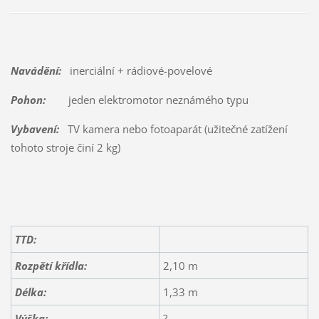
Navádění:
inerciální + rádiové-povelové
Pohon:
jeden elektromotor neznámého typu
Vybavení:
TV kamera nebo fotoaparát (užitečné zatížení
tohoto stroje činí 2 kg)
TTD:
Rozpětí křídla:
2,10 m
Délka:
1,33 m
Výška:
?