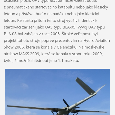
ocasních ploch. UAV typu BLA-08 může vzlétat buďto
z pneumatického startovacího katapultu nebo jako klasický
letoun a přistávat buďto na padáku nebo jako klasický
letoun. Ke startu přitom tento stroj využívá identické
startovací zařízení jako UAV typu BLA-05. Vývoj UAV typu
BLA-08 byl zahájen v roce 2005. Široké veřejnosti byl
projekt tohoto stroje poprvé prezentován na Hydro Aviation
Show 2006, která se konala v Gelendžiku. Na moskevské
airshow MAKS 2009, která se konala v srpnu roku 2009,
bylo již možné shlédnout jeho 1:1 maketu.