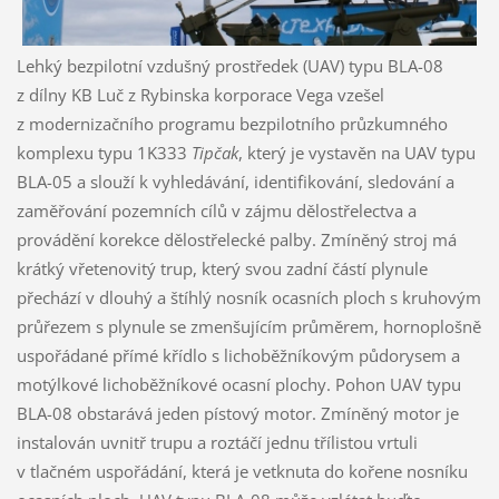
Lehký bezpilotní vzdušný prostředek (UAV) typu BLA-08
z dílny KB Luč z Rybinska korporace Vega vzešel
z modernizačního programu bezpilotního průzkumného
komplexu typu 1K333
Tipčak
, který je vystavěn na UAV typu
BLA-05 a slouží k vyhledávání, identifikování, sledování a
zaměřování pozemních cílů v zájmu dělostřelectva a
provádění korekce dělostřelecké palby. Zmíněný stroj má
krátký vřetenovitý trup, který svou zadní částí plynule
přechází v dlouhý a štíhlý nosník ocasních ploch s kruhovým
průřezem s plynule se zmenšujícím průměrem, hornoplošně
uspořádané přímé křídlo s lichoběžníkovým půdorysem a
motýlkové lichoběžníkové ocasní plochy. Pohon UAV typu
BLA-08 obstarává jeden pístový motor. Zmíněný motor je
instalován uvnitř trupu a roztáčí jednu třílistou vrtuli
v tlačném uspořádání, která je vetknuta do kořene nosníku