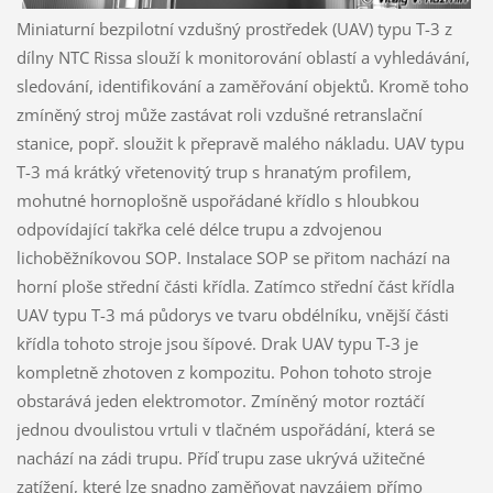
Miniaturní bezpilotní vzdušný prostředek (UAV) typu T-3 z
dílny NTC Rissa slouží k monitorování oblastí a vyhledávání,
sledování, identifikování a zaměřování objektů. Kromě toho
zmíněný stroj může zastávat roli vzdušné retranslační
stanice, popř. sloužit k přepravě malého nákladu. UAV typu
T-3 má krátký vřetenovitý trup s hranatým profilem,
mohutné hornoplošně uspořádané křídlo s hloubkou
odpovídající takřka celé délce trupu a zdvojenou
lichoběžníkovou SOP. Instalace SOP se přitom nachází na
horní ploše střední části křídla. Zatímco střední část křídla
UAV typu T-3 má půdorys ve tvaru obdélníku, vnější části
křídla tohoto stroje jsou šípové. Drak UAV typu T-3 je
kompletně zhotoven z kompozitu. Pohon tohoto stroje
obstarává jeden elektromotor. Zmíněný motor roztáčí
jednou dvoulistou vrtuli v tlačném uspořádání, která se
nachází na zádi trupu. Příď trupu zase ukrývá užitečné
zatížení, které lze snadno zaměňovat navzájem přímo