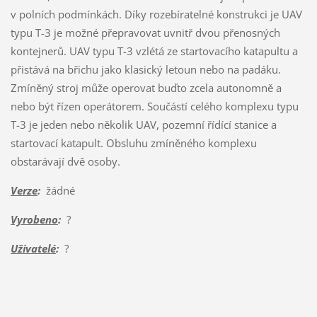
v polních podmínkách. Díky rozebíratelné konstrukci je UAV
typu T-3 je možné přepravovat uvnitř dvou přenosných
kontejnerů. UAV typu T-3 vzlétá ze startovacího katapultu a
přistává na břichu jako klasický letoun nebo na padáku.
Zmíněný stroj může operovat buďto zcela autonomně a
nebo být řízen operátorem. Součástí celého komplexu typu
T-3 je jeden nebo několik UAV, pozemní řídící stanice a
startovací katapult. Obsluhu zmíněného komplexu
obstarávají dvě osoby.
Verze
:
žádné
Vyrobeno
:
?
Uživatelé
:
?