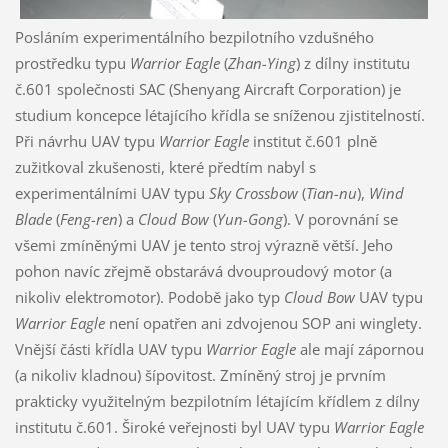
Posláním experimentálního bezpilotního vzdušného
prostředku typu
Warrior Eagle
(
Zhan-Ying
) z dílny institutu
č.601 společnosti SAC (Shenyang Aircraft Corporation) je
studium koncepce létajícího křídla se sníženou zjistitelností.
Při návrhu UAV typu
Warrior Eagle
institut č.601 plně
zužitkoval zkušenosti, které předtím nabyl s
experimentálními UAV typu
Sky Crossbow
(
Tian-nu
),
Wind
Blade
(
Feng-ren
) a
Cloud Bow
(
Yun-Gong
). V porovnání se
všemi zmíněnými UAV je tento stroj výrazně větší. Jeho
pohon navíc zřejmě obstarává dvouproudový motor (a
nikoliv elektromotor). Podobě jako typ
Cloud Bow
UAV typu
Warrior Eagle
není opatřen ani zdvojenou SOP ani winglety.
Vnější části křídla UAV typu
Warrior Eagle
ale mají zápornou
(a nikoliv kladnou) šípovitost. Zmíněný stroj je prvním
prakticky využitelným bezpilotním létajícím křídlem z dílny
institutu č.601. Široké veřejnosti byl UAV typu
Warrior Eagle