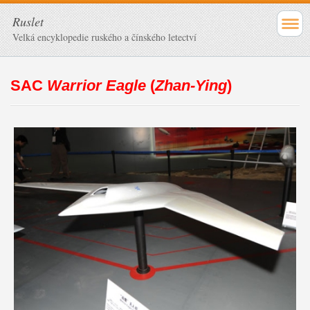
Ruslet
Velká encyklopedie ruského a čínského letectví
SAC
Warrior Eagle
(
Zhan-Ying
)