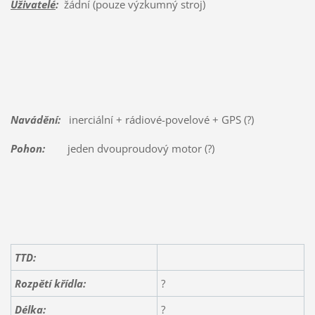
Uživatelé
:
žádní (pouze výzkumný stroj)
Navádění:
inerciální + rádiové-povelové + GPS (?)
Pohon:
jeden dvouproudový motor (?)
TTD:
Rozpětí křídla:
?
Délka:
?