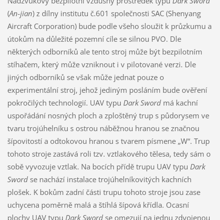
Nadzvukový bezpilotní vzdušný prostředek typu
Dark Sword
(
An-jian
) z dílny institutu č.601 společnosti SAC (Shenyang
Aircraft Corporation) bude podle všeho sloužit k průzkumu a
útokům na důležité pozemní cíle se silnou PVO. Dle
některých odborníků ale tento stroj může být bezpilotním
stíhačem, který může vzniknout i v pilotované verzi. Dle
jiných odborníků se však může jednat pouze o
experimentální stroj, jehož jediným posláním bude ověření
pokročilých technologií. UAV typu
Dark Sword
má kachní
uspořádání nosných ploch a zploštěný trup s půdorysem ve
tvaru trojúhelníku s ostrou náběžnou hranou se značnou
šípovitostí a odtokovou hranou s tvarem písmene „W“. Trup
tohoto stroje zastává roli tzv. vztlakového tělesa, tedy sám o
sobě vyvozuje vztlak. Na bocích přídě trupu UAV typu
Dark
Sword
se nachází instalace trojúhelníkovitých kachních
plošek. K bokům zadní části trupu tohoto stroje jsou zase
uchycena poměrně malá a štíhlá šípová křídla. Ocasní
plochy UAV typu
Dark Sword
se omezují na jednu zdvojenou