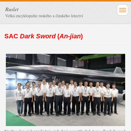
Ruslet
Velká encyklopedie ruského a čínského letectví
SAC
Dark Sword
(
An-jian
)