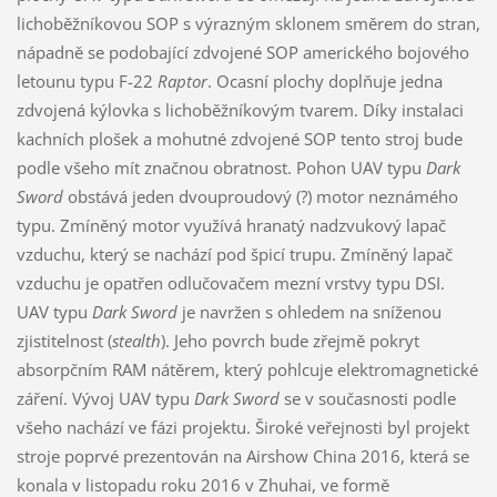
lichoběžníkovou SOP s výrazným sklonem směrem do stran,
nápadně se podobající zdvojené SOP amerického bojového
letounu typu F-22
Raptor
. Ocasní plochy doplňuje jedna
zdvojená kýlovka s lichoběžníkovým tvarem. Díky instalaci
kachních plošek a mohutné zdvojené SOP tento stroj bude
podle všeho mít značnou obratnost. Pohon UAV typu
Dark
Sword
obstává jeden dvouproudový (?) motor neznámého
typu. Zmíněný motor využívá hranatý nadzvukový lapač
vzduchu, který se nachází pod špicí trupu. Zmíněný lapač
vzduchu je opatřen odlučovačem mezní vrstvy typu DSI.
UAV typu
Dark Sword
je navržen s ohledem na sníženou
zjistitelnost (
stealth
). Jeho povrch bude zřejmě pokryt
absorpčním RAM nátěrem, který pohlcuje elektromagnetické
záření. Vývoj UAV typu
Dark Sword
se v současnosti podle
všeho nachází ve fázi projektu. Široké veřejnosti byl projekt
stroje poprvé prezentován na Airshow China 2016, která se
konala v listopadu roku 2016 v Zhuhai, ve formě