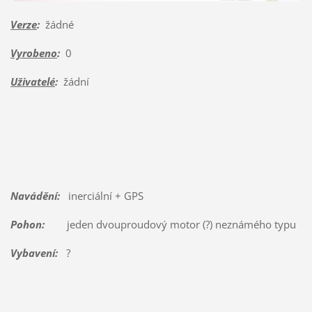
Verze
:
žádné
Vyrobeno
:
0
Uživatelé
:
žádní
Navádění:
inerciální + GPS
Pohon:
jeden dvouproudový motor (?) neznámého typu
Vybavení:
?