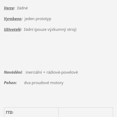
Verze
:
žádné
Vyrobeno
:
jeden prototyp
Uživatelé
:
žádní (pouze výzkumný stroj)
Navádění:
inerciální + rádiové-povelové
Pohon:
dva proudové motory
TTD: