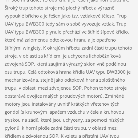
Široký trup tohoto stroje má plochý hřbet a výrazně
vypouklé břicho a je řešen jako tzv. vztlakové těleso. Trup
UAV typu BWB300 tedy sám o sobě vyvozuje vztlak. Trup
UAV typu BWB300 plynule přechází ve štíhlé šípové křídlo,
které má zalomenou odtokovou hranu a je opatřeno
štíhlými winglety. K okrajům hřbetu zadní části trupu tohoto
stroje, v oblasti za křídlem, je uchycena lichoběžníková
zdvojená SOP, která zaujímá výrazný sklon vně podélnou
osu trupu. Celá odtoková hrana křídla UAV typu BWB300 je
mechanizována, stejně jako odtoková hrana zploštěného
trupu, v oblasti mezi zdvojenou SOP. Pohon tohoto stroje
obstarává dvojice malých proudových motorů. Zmíněné
motory jsou instalovány uvnitř krátkých vřetenovitých
gondol (s kruhovým lapačem vzduchu v čele a kruhovou
tryskou na zádi), které jsou uchyceny, za pomoci nízkých
pylonů, k horní ploše zadní části trupu, v oblasti mezi
křídlem a zdvojenou SOP. K vzletu a přistání UAV typu