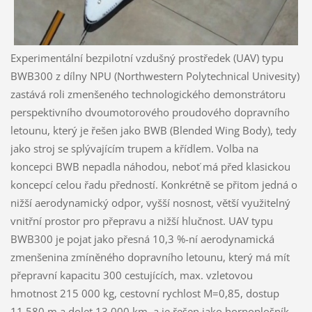
Experimentální bezpilotní vzdušný prostředek (UAV) typu
BWB300 z dílny NPU (Northwestern Polytechnical Univesity)
zastává roli zmenšeného technologického demonstrátoru
perspektivního dvoumotorového proudového dopravního
letounu, který je řešen jako BWB (Blended Wing Body), tedy
jako stroj se splývajícím trupem a křídlem. Volba na
koncepci BWB nepadla náhodou, neboť má před klasickou
koncepcí celou řadu předností. Konkrétně se přitom jedná o
nižší aerodynamický odpor, vyšší nosnost, větší využitelný
vnitřní prostor pro přepravu a nižší hlučnost. UAV typu
BWB300 je pojat jako přesná 10,3 %-ní aerodynamická
zmenšenina zmíněného dopravního letounu, který má mít
přepravní kapacitu 300 cestujících, max. vzletovou
hmotnost 215 000 kg, cestovní rychlost M=0,85, dostup
11 580 m a dolet 13 000 km, a je řešen jako hornoplošník.