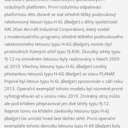
vzdušných platforem. První vzdušnou odpalovací
platformou této zbraně se stal středně těžký podzvukový
raketonosný letoun typu H-6L (
Badger
) z dílny společnosti
XAC (Xian Aircraft Industrial Corporation), který vzešel
z modernizačního programu středně těžkého podzvukového
raketonosného letounu typu H-6G (
Badger
), nosiče čtyř
protilodních řízených střel typu YJ-83K. Zkoušky střely typu
YJ-12 na zmíněném letounu byly realizovány v letech 2009
až 2010. Všechny letouny typu H-6L (
Badger
) vznikly
přestavbou letounů typu H-6G (
Badger
) ze stavu PLANAF.
Poprvé byl letoun typu H-6L (
Badger
) zpozorován v září roku
2013. Operační exemplář tohoto modelu byl nicméně prvně
vyfotografován až v únoru roku 2019. Zmíněný stroj může
ale pod křídlem přepravovat jen dvě střely typu YJ-12.
Naproti tomu na křídelní závěsníky letounu typu H-6J
(
Badger
) lze umístit hned šest těchto střel. První operační
exempláře tohoto derivátu letounu typu H-6K (
Badger
) byly