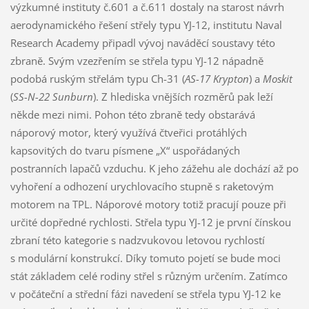
výzkumné instituty č.601 a č.611 dostaly na starost návrh
aerodynamického řešení střely typu YJ-12, institutu Naval
Research Academy připadl vývoj naváděcí soustavy této
zbraně. Svým vzezřením se střela typu YJ-12 nápadně
podobá ruským střelám typu Ch-31 (
AS-17
Krypton
) a
Moskit
(
SS-N-22
Sunburn
). Z hlediska vnějších rozměrů pak leží
někde mezi nimi. Pohon této zbraně tedy obstarává
náporový motor, který využívá čtveřici protáhlých
kapsovitých do tvaru písmene „X“ uspořádaných
postranních lapačů vzduchu. K jeho zážehu ale dochází až po
vyhoření a odhození urychlovacího stupně s raketovým
motorem na TPL. Náporové motory totiž pracují pouze při
určité dopředné rychlosti. Střela typu YJ-12 je první čínskou
zbraní této kategorie s nadzvukovou letovou rychlostí
s modulární konstrukcí. Díky tomuto pojetí se bude moci
stát základem celé rodiny střel s různým určením. Zatímco
v počáteční a střední fázi navedení se střela typu YJ-12 ke