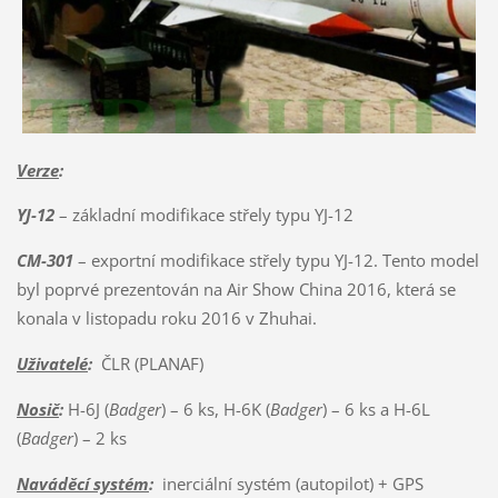
Verze
:
YJ-12
– základní modifikace střely typu YJ-12
CM-301
– exportní modifikace střely typu YJ-12. Tento model
byl poprvé prezentován na Air Show China 2016, která se
konala v listopadu roku 2016 v Zhuhai.
Uživatelé
:
ČLR (PLANAF)
Nosič
:
H-6J (
Badger
) – 6 ks, H-6K (
Badger
) – 6 ks a H-6L
(
Badger
) – 2 ks
Naváděcí systém
:
inerciální systém (autopilot) + GPS