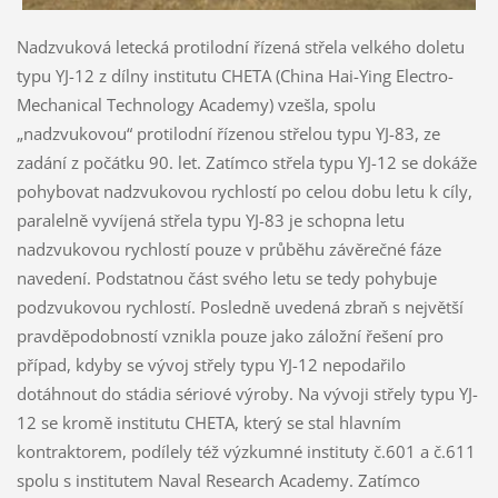
Nadzvuková letecká protilodní řízená střela velkého doletu
typu YJ-12 z dílny institutu CHETA (China Hai-Ying Electro-
Mechanical Technology Academy) vzešla, spolu
„nadzvukovou“ protilodní řízenou střelou typu YJ-83, ze
zadání z počátku 90. let. Zatímco střela typu YJ-12 se dokáže
pohybovat nadzvukovou rychlostí po celou dobu letu k cíly,
paralelně vyvíjená střela typu YJ-83 je schopna letu
nadzvukovou rychlostí pouze v průběhu závěrečné fáze
navedení. Podstatnou část svého letu se tedy pohybuje
podzvukovou rychlostí. Posledně uvedená zbraň s největší
pravděpodobností vznikla pouze jako záložní řešení pro
případ, kdyby se vývoj střely typu YJ-12 nepodařilo
dotáhnout do stádia sériové výroby. Na vývoji střely typu YJ-
12 se kromě institutu CHETA, který se stal hlavním
kontraktorem, podílely též výzkumné instituty č.601 a č.611
spolu s institutem Naval Research Academy. Zatímco