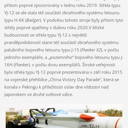
přitom poprvé zpozorovány v lednu roku 2019. Střela typu
YJ-12 se ale stala též součástí zbraňového systému letounu
typu H-6K (
Badger
). V podvěsu tohoto stroje byly přitom tyto
střely poprvé spatřeny v dubnu roku 2020.V blízké
budoucnosti se střela typu YJ-12 s největší
pravděpodobností stane též součástí zbraňového systému
palubního bojového letounu typu J-15 (
Flanker X2
), v počtu
jednoho exempláře, a „pozemního“ bojového letounu typu J-
16H (
Flanker
), v počtu dvou exemplářů. Široké veřejnosti
byla střela typu YJ-12 poprvé prezentována v září roku 2015
na vojenské přehlídce „China Victory Day Parade“, která se
konala v Pekingu k příležitosti oslav dne vítězství nad
Japonskem ve druhé světové válce.