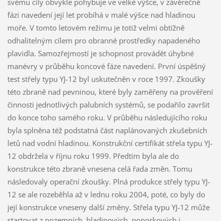
svému cíly obvykle pohybuje ve velké výšce, v závěrečné
fázi navedení její let probíhá v malé výšce nad hladinou
moře. V tomto letovém režimu je totiž velmi obtížně
odhalitelným cílem pro obranné prostředky napadeného
plavidla. Samozřejmostí je schopnost provádět úhybné
manévry v průběhu koncové fáze navedení. První úspěšný
test střely typu YJ-12 byl uskutečněn v roce 1997. Zkoušky
této zbraně nad pevninou, které byly zaměřeny na prověření
činnosti jednotlivých palubních systémů, se podařilo završit
do konce toho samého roku. V průběhu následujícího roku
byla splněna též podstatná část naplánovaných zkušebních
letů nad vodní hladinou. Konstrukční certifikát střela typu YJ-
12 obdržela v říjnu roku 1999. Předtím byla ale do
konstrukce této zbraně vnesena celá řada změn. Tomu
následovaly operační zkoušky. Plná produkce střely typu YJ-
12 se ale rozeběhla až v lednu roku 2004, poté, co byly do
její konstrukce vneseny další změny. Střela typu YJ-12 může
startovat z pozemních, hladinových, ponorkových i