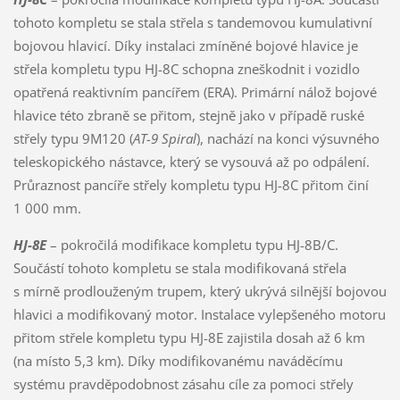
tohoto kompletu se stala střela s tandemovou kumulativní
bojovou hlavicí. Díky instalaci zmíněné bojové hlavice je
střela kompletu typu HJ-8C schopna zneškodnit i vozidlo
opatřená reaktivním pancířem (ERA). Primární nálož bojové
hlavice této zbraně se přitom, stejně jako v případě ruské
střely typu 9M120 (
AT-9 Spiral
), nachází na konci výsuvného
teleskopického nástavce, který se vysouvá až po odpálení.
Průraznost pancíře střely kompletu typu HJ-8C přitom činí
1 000 mm.
HJ-8E
– pokročilá modifikace kompletu typu HJ-8B/C.
Součástí tohoto kompletu se stala modifikovaná střela
s mírně prodlouženým trupem, který ukrývá silnější bojovou
hlavici a modifikovaný motor. Instalace vylepšeného motoru
přitom střele kompletu typu HJ-8E zajistila dosah až 6 km
(na místo 5,3 km). Díky modifikovanému naváděcímu
systému pravděpodobnost zásahu cíle za pomoci střely