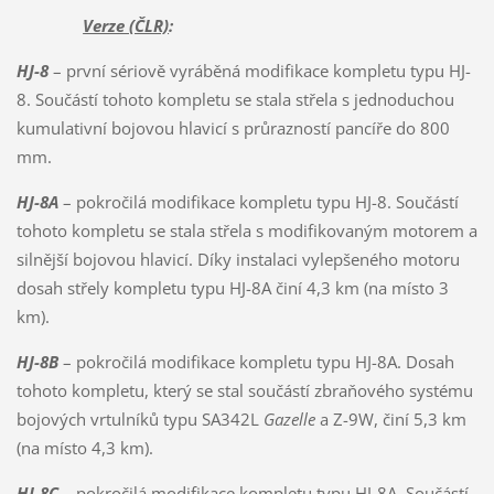
Verze (ČLR)
:
HJ-8
– první sériově vyráběná modifikace kompletu typu HJ-
8. Součástí tohoto kompletu se stala střela s jednoduchou
kumulativní bojovou hlavicí s průrazností pancíře do 800
mm.
HJ-8A
– pokročilá modifikace kompletu typu HJ-8. Součástí
tohoto kompletu se stala střela s modifikovaným motorem a
silnější bojovou hlavicí. Díky instalaci vylepšeného motoru
dosah střely kompletu typu HJ-8A činí 4,3 km (na místo 3
km).
HJ-8B
– pokročilá modifikace kompletu typu HJ-8A. Dosah
tohoto kompletu, který se stal součástí zbraňového systému
bojových vrtulníků typu SA342L
Gazelle
a Z-9W, činí 5,3 km
(na místo 4,3 km).
HJ-8C
– pokročilá modifikace kompletu typu HJ-8A. Součástí