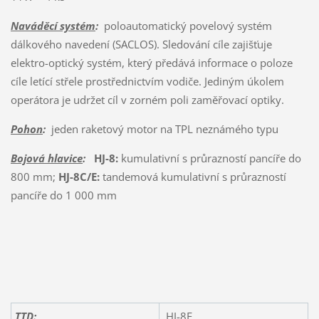
Naváděcí systém
:
poloautomatický povelový systém
dálkového navedení (SACLOS). Sledování cíle zajišťuje
elektro-optický systém, který předává informace o poloze
cíle letící střele prostřednictvím vodiče. Jediným úkolem
operátora je udržet cíl v zorném poli zaměřovací optiky.
Pohon
:
jeden raketový motor na TPL neznámého typu
Bojová hlavice
:
HJ-8:
kumulativní s průrazností pancíře do
800 mm;
HJ-8C/E:
tandemová kumulativní s průrazností
pancíře do 1 000 mm
TTD:
HJ-8E