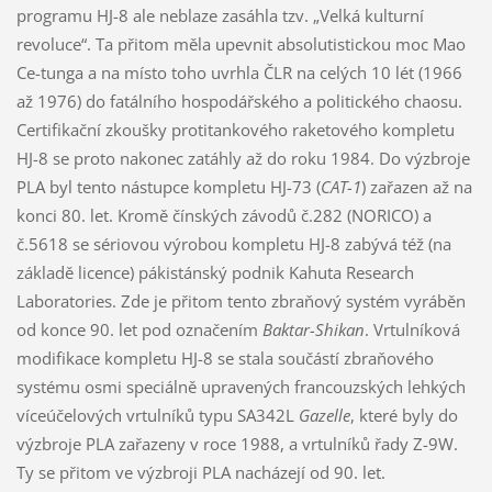
programu HJ-8 ale neblaze zasáhla tzv. „Velká kulturní
revoluce“. Ta přitom měla upevnit absolutistickou moc Mao
Ce-tunga a na místo toho uvrhla ČLR na celých 10 lét (1966
až 1976) do fatálního hospodářského a politického chaosu.
Certifikační zkoušky protitankového raketového kompletu
HJ-8 se proto nakonec zatáhly až do roku 1984. Do výzbroje
PLA byl tento nástupce kompletu HJ-73 (
CAT-1
) zařazen až na
konci 80. let. Kromě čínských závodů č.282 (NORICO) a
č.5618 se sériovou výrobou kompletu HJ-8 zabývá též (na
základě licence) pákistánský podnik Kahuta Research
Laboratories. Zde je přitom tento zbraňový systém vyráběn
od konce 90. let pod označením
Baktar-Shikan
. Vrtulníková
modifikace kompletu HJ-8 se stala součástí zbraňového
systému osmi speciálně upravených francouzských lehkých
víceúčelových vrtulníků typu SA342L
Gazelle
, které byly do
výzbroje PLA zařazeny v roce 1988, a vrtulníků řady Z-9W.
Ty se přitom ve výzbroji PLA nacházejí od 90. let.