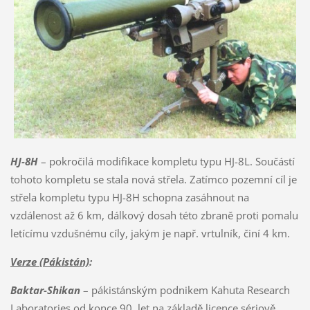
HJ-8H
– pokročilá modifikace kompletu typu HJ-8L. Součástí
tohoto kompletu se stala nová střela. Zatímco pozemní cíl je
střela kompletu typu HJ-8H schopna zasáhnout na
vzdálenost až 6 km, dálkový dosah této zbraně proti pomalu
letícímu vzdušnému cíly, jakým je např. vrtulník, činí 4 km.
Verze (Pákistán)
:
Baktar-Shikan
– pákistánským podnikem Kahuta Research
Laboratories od konce 90. let na základě licence sériově