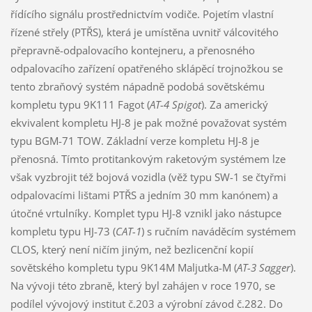
řídícího signálu prostřednictvím vodiče. Pojetím vlastní
řízené střely (PTŘS), která je umístěna uvnitř válcovitého
přepravně-odpalovacího kontejneru, a přenosného
odpalovacího zařízení opatřeného sklápěcí trojnožkou se
tento zbraňový systém nápadně podobá sovětskému
kompletu typu 9K111 Fagot (
AT-4 Spigot
). Za americký
ekvivalent kompletu HJ-8 je pak možné považovat systém
typu BGM-71 TOW. Základní verze kompletu HJ-8 je
přenosná. Tímto protitankovým raketovým systémem lze
však vyzbrojit též bojová vozidla (věž typu SW-1 se čtyřmi
odpalovacími lištami PTŘS a jedním 30 mm kanónem) a
útočné vrtulníky. Komplet typu HJ-8 vznikl jako nástupce
kompletu typu HJ-73 (
CAT-1
) s ručním naváděcím systémem
CLOS, který není ničím jiným, než bezlicenční kopií
sovětského kompletu typu 9K14M Maljutka-M (
AT-3 Sagger
).
Na vývoji této zbraně, který byl zahájen v roce 1970, se
podílel vývojový institut č.203 a výrobní závod č.282. Do