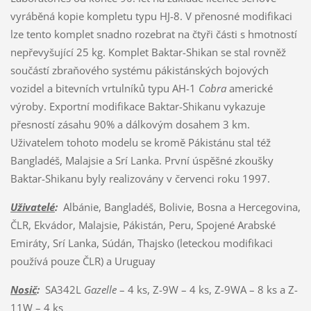
vyráběná kopie kompletu typu HJ-8. V přenosné modifikaci
lze tento komplet snadno rozebrat na čtyři části s hmotností
nepřevyšující 25 kg. Komplet Baktar-Shikan se stal rovněž
součástí zbraňového systému pákistánských bojových
vozidel a bitevních vrtulníků typu AH-1
Cobra
americké
výroby. Exportní modifikace Baktar-Shikanu vykazuje
přesností zásahu 90% a dálkovým dosahem 3 km.
Uživatelem tohoto modelu se kromě Pákistánu stal též
Bangladéš, Malajsie a Srí Lanka. První úspěšné zkoušky
Baktar-Shikanu byly realizovány v červenci roku 1997.
Uživatelé
:
Albánie, Bangladéš, Bolivie, Bosna a Hercegovina,
ČLR, Ekvádor, Malajsie, Pákistán, Peru, Spojené Arabské
Emiráty, Srí Lanka, Súdán, Thajsko (leteckou modifikaci
používá pouze ČLR) a Uruguay
Nosič
:
SA342L
Gazelle
– 4 ks, Z-9W – 4 ks, Z-9WA – 8 ks a Z-
11W – 4 ks