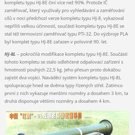
kompletu typu HJ-8E činí více než 90%. Protože IČ
zaměřovač, který využívaly pro vyhledávání a zaměřování
cílů v noci předchozí verze kompletu typu HJ-8, vykazoval
nepříliš velkou účinností, součástí kompletu typu HJ-8E se
stal též termovizní zaměřovač typu PTI-32. Do výzbroje PLA
byl komplet typu HJ-8E zařazen v polovině 90. let.
HJ-8L
– pokročilá modifikace kompletu typu HJ-8E. Součástí
tohoto kompletu se stalo odlehčené odpalovací zařízení s
hmotností pouhých 22,5 kg. Jeho přesun proto dokážou
zajistit dva vojáci. Naváděcí systém kompletu typu HJ-8L
spolupracuje hned se dvěma typy řízených střel. Zatímco
první z nich vykazuje menšími rozměry a dosahem 3 km, ta
druhá disponuje většími rozměry a dosahem 4 km.