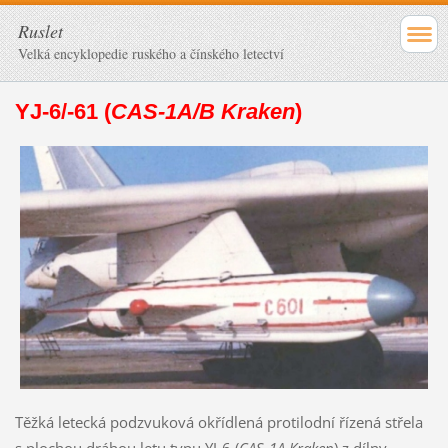
Ruslet
Velká encyklopedie ruského a čínského letectví
YJ-6/-61 (
CAS-1A/B Kraken
)
Těžká letecká podzvuková okřídlená protilodní řízená střela
s plochou dráhou letu typu YJ-6 (
CAS-1A Kraken
) z dílny