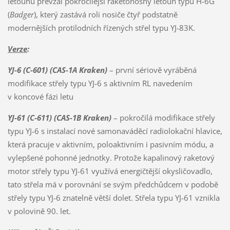
letounů převzal pokročilejší raketonosný letoun typu H-6G
(
Badger
), který zastává roli nosiče čtyř podstatně
modernějších protilodních řízených střel typu YJ-83K.
Verze
:
YJ-6 (C-601) (CAS-1A Kraken)
– první sériově vyráběná
modifikace střely typu YJ-6 s aktivním RL navedením
v koncové fázi letu
YJ-61 (C-611) (CAS-1B Kraken)
– pokročilá modifikace střely
typu YJ-6 s instalací nové samonaváděcí radiolokační hlavice,
která pracuje v aktivním, poloaktivním i pasivním módu, a
vylepšené pohonné jednotky. Protože kapalinový raketový
motor střely typu YJ-61 využívá energičtější okysličovadlo,
tato střela má v porovnání se svým předchůdcem v podobě
střely typu YJ-6 znatelně větší dolet. Střela typu YJ-61 vznikla
v polovině 90. let.