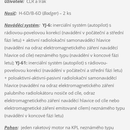
Uživatelé:
ČLR a Irák
Nosič
:
H-6D/B-6D (
Badger
) – 2 ks
Naváděcí systém
:
YJ-6:
inerciální systém (autopilot) s
rádiovou-povelovou korekcí (navádění v počáteční a střední
fázi letu) + aktivní radiolokační samonaváděcí hlavice
(navádění na odraz elektromagnetického záření naváděcí
hlavice od cíle) neznámého typu (navádění v koncové fázi
letu);
YJ-61:
inerciální systém (autopilot) s rádiovou-
povelovou korekcí (navádění v počáteční a střední fázi letu)
+ poloaktivní-aktivní-pasivní radiolokační samonaváděcí
hlavice (navádění na odraz elektromagnetického záření
palubního radiolokátoru nosiče od cíle, odraz
elektromagnetického záření naváděcí hlavice od cíle nebo
elektromagnetické záření emitované cílem) neznámého typu
(navádění v koncové fázi letu)
Pohon
:
jeden raketový motor na KPL neznámého typu