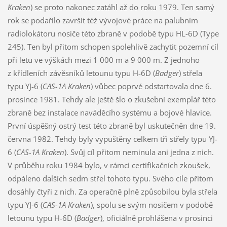
Kraken
) se proto nakonec zatáhl až do roku 1979. Ten samý
rok se podařilo završit též vývojové práce na palubním
radiolokátoru nosiče této zbraně v podobě typu HL-6D (Type
245). Ten byl přitom schopen spolehlivě zachytit pozemní cíl
při letu ve výškách mezi 1 000 m a 9 000 m. Z jednoho
z křídleních závěsníků letounu typu H-6D (
Badger
) střela
typu YJ-6 (
CAS-1A Kraken
) vůbec poprvé odstartovala dne 6.
prosince 1981. Tehdy ale ještě šlo o zkušební exemplář této
zbraně bez instalace naváděcího systému a bojové hlavice.
První úspěšný ostrý test této zbraně byl uskutečněn dne 19.
června 1982. Tehdy byly vypuštěny celkem tři střely typu YJ-
6 (
CAS-1A Kraken
). Svůj cíl přitom neminula ani jedna z nich.
V průběhu roku 1984 bylo, v rámci certifikačních zkoušek,
odpáleno dalších sedm střel tohoto typu. Svého cíle přitom
dosáhly čtyři z nich. Za operačně plně způsobilou byla střela
typu YJ-6 (
CAS-1A Kraken
), spolu se svým nosičem v podobě
letounu typu H-6D (
Badger
), oficiálně prohlášena v prosinci