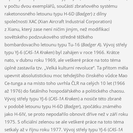
v počtu dvou exemplářů, součástí zbraňového systému
raketonosného letounu typu H-6D (
Badger
) z dílny
společnosti XAC (Xian Aircraft Industrial Corporation)
z Xianu, který zase není ničím jiným, než modifikací
sovětského podzvukového středně těžkého
bombardovacího letounu typu Tu-16 (
Badger A
). Vývoj střely
typu YJ-6 (
CAS-1A Kraken
) byl zahájen v roce 1966. Krátce
nato, v dubnu roku 1969, ale veškeré práce na toto téma
úplně zastavila tzv. „Velká kulturní revoluce“. Ta přitom měla
upevnit absolutistickou moc tehdejšího čínského vůdce Mao
Ce-tunga a na místo toho uvrhla ČLR na celých 10 let (1966
až 1976) do fatálního hospodářského a politického chaosu.
Vývoj střely typu YJ-6 (
CAS-1A Kraken
) a nosiče této zbraně
v podobě letounu typu H-6D (
Badger
), zpočátku známého
jako H-6IV, se proto nepodařilo obnovit dříve než v září roku
1975. S oficiální zelenou se ale veškeré práce na toto téma
setkaly až v říjnu roku 1977. Vývoj střely typu YJ-6 (
CAS-1A