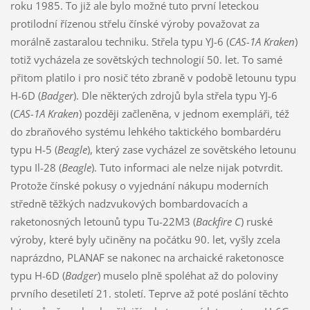
roku 1985. To již ale bylo možné tuto první leteckou
protilodní řízenou střelu čínské výroby považovat za
morálně zastaralou techniku. Střela typu YJ-6 (
CAS-1A Kraken
)
totiž vycházela ze sovětských technologií 50. let. To samé
přitom platilo i pro nosič této zbraně v podobě letounu typu
H-6D (
Badger
). Dle některých zdrojů byla střela typu YJ-6
(
CAS-1A Kraken
) později začleněna, v jednom exempláři, též
do zbraňového systému lehkého taktického bombardéru
typu H-5 (
Beagle
), který zase vycházel ze sovětského letounu
typu Il-28 (
Beagle
). Tuto informaci ale nelze nijak potvrdit.
Protože čínské pokusy o vyjednání nákupu moderních
středně těžkých nadzvukových bombardovacích a
raketonosných letounů typu Tu-22M3 (
Backfire C
) ruské
výroby, které byly učiněny na počátku 90. let, vyšly zcela
naprázdno, PLANAF se nakonec na archaické raketonosce
typu H-6D (
Badger
) muselo plně spoléhat až do poloviny
prvního desetiletí 21. století. Teprve až poté poslání těchto