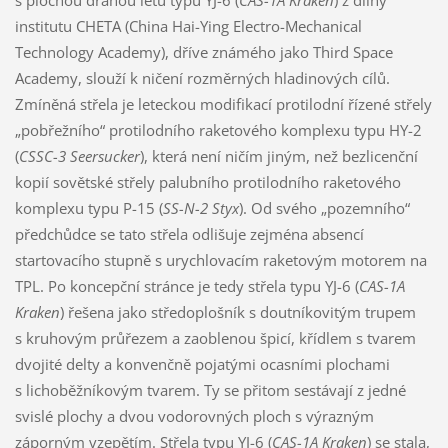
institutu CHETA (China Hai-Ying Electro-Mechanical
Technology Academy), dříve známého jako Third Space
Academy, slouží k ničení rozměrných hladinových cílů.
Zmíněná střela je leteckou modifikací protilodní řízené střely
„pobřežního“ protilodního raketového komplexu typu HY-2
(
CSSC-3 Seersucker
), která není ničím jiným, než bezlicenční
kopií sovětské střely palubního protilodního raketového
komplexu typu P-15 (
SS-N-2 Styx
). Od svého „pozemního“
předchůdce se tato střela odlišuje zejména absencí
startovacího stupně s urychlovacím raketovým motorem na
TPL. Po koncepční stránce je tedy střela typu YJ-6 (
CAS-1A
Kraken
) řešena jako středoplošník s doutníkovitým trupem
s kruhovým průřezem a zaoblenou špicí, křídlem s tvarem
dvojité delty a konvenčně pojatými ocasními plochami
s lichoběžníkovým tvarem. Ty se přitom sestávají z jedné
svislé plochy a dvou vodorovných ploch s výrazným
záporným vzepětím. Střela typu YJ-6 (
CAS-1A Kraken
) se stala,