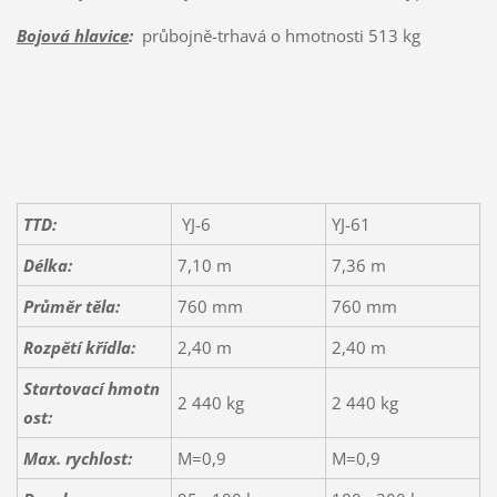
Bojová hlavice
:
průbojně-trhavá o hmotnosti 513 kg
TTD:
YJ-6
YJ-61
Délka:
7,10 m
7,36 m
Průměr těla:
760 mm
760 mm
Rozpětí křídla:
2,40 m
2,40 m
Startovací hmotn
2 440 kg
2 440 kg
ost:
Max. rychlost:
M=0,9
M=0,9