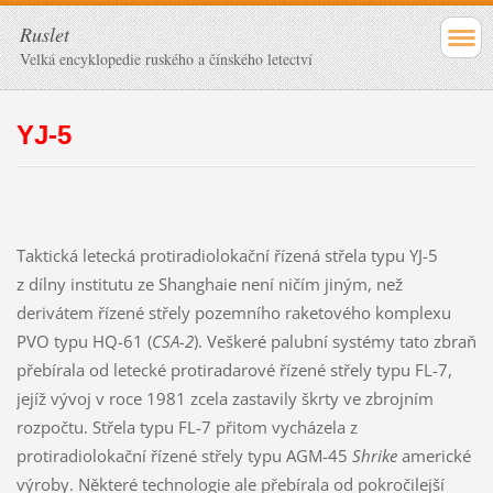
Ruslet
Velká encyklopedie ruského a čínského letectví
YJ-5
Taktická letecká protiradiolokační řízená střela typu YJ-5
z dílny institutu ze Shanghaie není ničím jiným, než
derivátem řízené střely pozemního raketového komplexu
PVO typu HQ-61 (
CSA-2
). Veškeré palubní systémy tato zbraň
přebírala od letecké protiradarové řízené střely typu FL-7,
jejíž vývoj v roce 1981 zcela zastavily škrty ve zbrojním
rozpočtu. Střela typu FL-7 přitom vycházela z
protiradiolokační řízené střely typu AGM-45
Shrike
americké
výroby. Některé technologie ale přebírala od pokročilejší