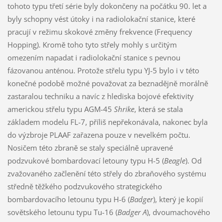
tohoto typu třetí série byly dokončeny na počátku 90. let a
byly schopny vést útoky i na radiolokační stanice, které
pracují v režimu skokové změny frekvence (Frequency
Hopping). Kromě toho tyto střely mohly s určitým
omezením napadat i radiolokační stanice s pevnou
fázovanou anténou. Protože střelu typu YJ-5 bylo i v této
konečné podobě možné považovat za beznadějně morálně
zastaralou techniku a navíc z hlediska bojové efektivity
americkou střelu typu AGM-45
Shrike
, která se stala
základem modelu FL-7, příliš nepřekonávala, nakonec byla
do výzbroje PLAAF zařazena pouze v nevelkém počtu.
Nosičem této zbraně se staly speciálně upravené
podzvukové bombardovací letouny typu H-5 (
Beagle
). Od
zvažovaného začlenění této střely do zbraňového systému
středně těžkého podzvukového strategického
bombardovacího letounu typu H-6 (
Badger
), který je kopií
sovětského letounu typu Tu-16 (
Badger A
), dvoumachového