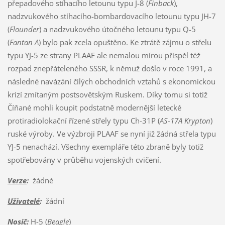
přepadového stíhacího letounu typu J-8 (
Finback
),
nadzvukového stíhacího-bombardovacího letounu typu JH-7
(
Flounder
) a nadzvukového útočného letounu typu Q-5
(
Fantan A
) bylo pak zcela opuštěno. Ke ztrátě zájmu o střelu
typu YJ-5 ze strany PLAAF ale nemalou mírou přispěl též
rozpad znepřáteleného SSSR, k němuž došlo v roce 1991, a
následné navázání čilých obchodních vztahů s ekonomickou
krizí zmítaným postsovětským Ruskem. Díky tomu si totiž
Číňané mohli koupit podstatně modernější letecké
protiradiolokační řízené střely typu Ch-31P (
AS-17A Krypton
)
ruské výroby. Ve výzbroji PLAAF se nyní již žádná střela typu
YJ-5 nenachází. Všechny exempláře této zbraně byly totiž
spotřebovány v průběhu vojenských cvičení.
Verze
:
žádné
Uživatelé
:
žádní
Nosič
:
H-5 (
Beagle
)