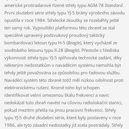
americké protiradarové řízené střely typu AGM-78
Standard
.
První zkušební série střely typu YJ-5 brány výrobního závodu
opustila v roce 1984. Střelecké zkoušky se rozeběhly ještě
ten samý rok. Vypouštěcí platformou této zbraně se stal
speciálně upravený podzvukový proudový taktický
bombardovací letoun typu H-5 (
Beagle
), který vycházel ze
sovětského letounu typu Il-28 (
Beagle
). Přestože z hlediska
výkonnosti střela typu YJ-5 splňovala technické zadání, díky
některým nedostatkům v naváděcím systému nemohla být
tehdy ještě považována za způsobilou pro řadovou službu.
Naváděcí systém této zbraně totiž měl nízkou odolnost proti
elektronickému rušení. Kromě toho byl schopen
identifikovat velmi omezenou škálu frekvencí a navíc
nedokázal tuto zbraň navést na cílovou radiolokační stanici,
pokud mezitím přešla na jinou pracovní frekvenci. Střely
typu YJ-5 druhé zkušební série, které byly postaveny v roce
1986, ale tyto zásadní nedostatky již zcela postrádaly. Střely