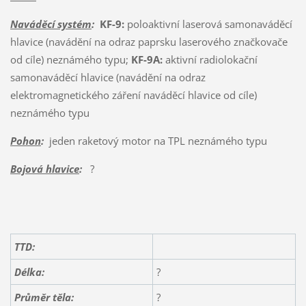
Naváděcí systém
:
KF-9:
poloaktivní laserová samonaváděcí
hlavice (navádění na odraz paprsku laserového značkovače
od cíle) neznámého typu;
KF-9A:
aktivní radiolokační
samonaváděcí hlavice (navádění na odraz
elektromagnetického záření naváděcí hlavice od cíle)
neznámého typu
Pohon
:
jeden raketový motor na TPL neznámého typu
Bojová hlavice
:
?
TTD:
Délka:
?
Průměr těla:
?