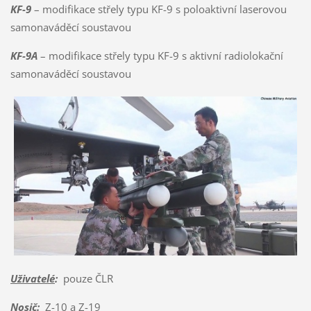
KF-9
– modifikace střely typu KF-9 s poloaktivní laserovou
samonaváděcí soustavou
KF-9A
– modifikace střely typu KF-9 s aktivní radiolokační
samonaváděcí soustavou
Uživatelé
:
pouze ČLR
Nosič
:
Z-10 a Z-19