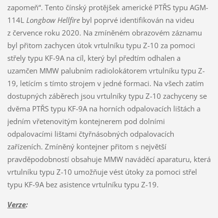
zapomeň“. Tento čínský protějšek americké PTŘS typu AGM-
114L
Longbow Hellfire
byl poprvé identifikován na videu
z července roku 2020. Na zmíněném obrazovém záznamu
byl přitom zachycen útok vrtulníku typu Z-10 za pomoci
střely typu KF-9A na cíl, který byl předtím odhalen a
uzamčen MMW palubním radiolokátorem vrtulníku typu Z-
19, letícím s tímto strojem v jedné formaci. Na všech zatím
dostupných záběrech jsou vrtulníky typu Z-10 zachyceny se
dvěma PTŘS typu KF-9A na horních odpalovacích lištách a
jedním vřetenovitým kontejnerem pod dolními
odpalovacími lištami čtyřnásobných odpalovacích
zařízeních. Zmíněný kontejner přitom s největší
pravděpodobností obsahuje MMW naváděcí aparaturu, která
vrtulníku typu Z-10 umožňuje vést útoky za pomoci střel
typu KF-9A bez asistence vrtulníku typu Z-19.
Verze
: