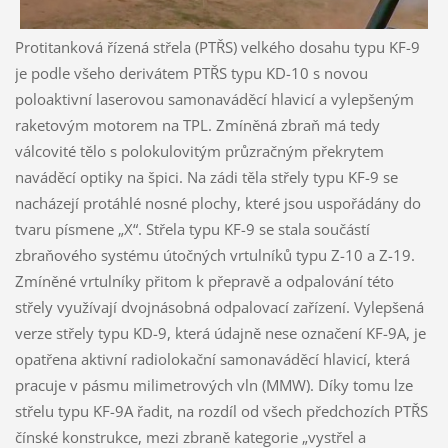
Protitanková řízená střela (PTŘS) velkého dosahu typu KF-9
je podle všeho derivátem PTŘS typu KD-10 s novou
poloaktivní laserovou samonaváděcí hlavicí a vylepšeným
raketovým motorem na TPL. Zmíněná zbraň má tedy
válcovité tělo s polokulovitým průzračným překrytem
naváděcí optiky na špici. Na zádi těla střely typu KF-9 se
nacházejí protáhlé nosné plochy, které jsou uspořádány do
tvaru písmene „X“. Střela typu KF-9 se stala součástí
zbraňového systému útočných vrtulníků typu Z-10 a Z-19.
Zmíněné vrtulníky přitom k přepravě a odpalování této
střely využívají dvojnásobná odpalovací zařízení. Vylepšená
verze střely typu KD-9, která údajně nese označení KF-9A, je
opatřena aktivní radiolokační samonaváděcí hlavicí, která
pracuje v pásmu milimetrových vln (MMW). Díky tomu lze
střelu typu KF-9A řadit, na rozdíl od všech předchozích PTŘS
čínské konstrukce, mezi zbraně kategorie „vystřel a