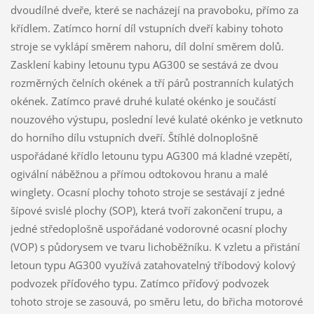
dvoudílné dveře, které se nacházejí na pravoboku, přímo za
křídlem. Zatímco horní díl vstupních dveří kabiny tohoto
stroje se vyklápí směrem nahoru, díl dolní směrem dolů.
Zasklení kabiny letounu typu AG300 se sestává ze dvou
rozměrných čelních okének a tří párů postranních kulatých
okének. Zatímco pravé druhé kulaté okénko je součástí
nouzového výstupu, poslední levé kulaté okénko je vetknuto
do horního dílu vstupních dveří. Štíhlé dolnoplošně
uspořádané křídlo letounu typu AG300 má kladné vzepětí,
ogivální náběžnou a přímou odtokovou hranu a malé
winglety. Ocasní plochy tohoto stroje se sestávají z jedné
šípové svislé plochy (SOP), která tvoří zakončení trupu, a
jedné středoplošně uspořádané vodorovné ocasní plochy
(VOP) s půdorysem ve tvaru lichoběžníku. K vzletu a přistání
letoun typu AG300 využívá zatahovatelný tříbodový kolový
podvozek příďového typu. Zatímco příďový podvozek
tohoto stroje se zasouvá, po směru letu, do břicha motorové