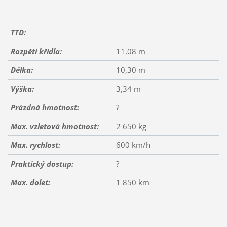
TTD:
Rozpětí křídla:
11,08 m
Délka:
10,30 m
Výška:
3,34 m
Prázdná hmotnost:
?
Max. vzletová hmotnost:
2 650 kg
Max. rychlost:
600 km/h
Praktický dostup:
?
Max. dolet:
1 850 km