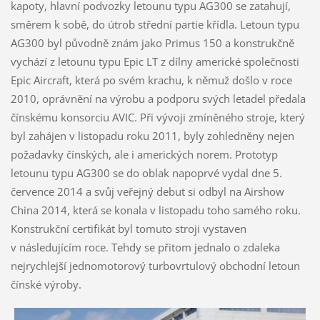
kapoty, hlavní podvozky letounu typu AG300 se zatahují,
směrem k sobě, do útrob střední partie křídla. Letoun typu
AG300 byl původně znám jako Primus 150 a konstrukčně
vychází z letounu typu Epic LT z dílny americké společnosti
Epic Aircraft, která po svém krachu, k němuž došlo v roce
2010, oprávnění na výrobu a podporu svých letadel předala
čínskému konsorciu AVIC. Při vývoji zmíněného stroje, který
byl zahájen v listopadu roku 2011, byly zohledněny nejen
požadavky čínských, ale i amerických norem. Prototyp
letounu typu AG300 se do oblak napoprvé vydal dne 5.
července 2014 a svůj veřejný debut si odbyl na Airshow
China 2014, která se konala v listopadu toho samého roku.
Konstrukční certifikát byl tomuto stroji vystaven
v následujícím roce. Tehdy se přitom jednalo o zdaleka
nejrychlejší jednomotorový turbovrtulový obchodní letoun
čínské výroby.