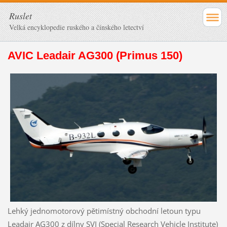
Ruslet
Velká encyklopedie ruského a čínského letectví
AVIC Leadair AG300 (Primus 150)
Lehký jednomotorový pětimístný obchodní letoun typu
Leadair AG300 z dílny SVI (Special Research Vehicle Institute)