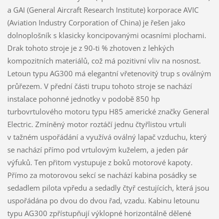
a GAI (General Aircraft Research Institute) korporace AVIC
(Aviation Industry Corporation of China) je řešen jako
dolnoplošník s klasicky koncipovanými ocasními plochami.
Drak tohoto stroje je z 90-ti % zhotoven z lehkých
kompozitních materiálů, což má pozitivní vliv na nosnost.
Letoun typu AG300 má elegantní vřetenovitý trup s oválným
průřezem. V přední části trupu tohoto stroje se nachází
instalace pohonné jednotky v podobě 850 hp
turbovrtulového motoru typu H85 americké značky General
Electric. Zmíněný motor roztáčí jednu čtyřlistou vrtuli
v tažném uspořádání a využívá oválný lapač vzduchu, který
se nachází přímo pod vrtulovým kuželem, a jeden pár
výfuků. Ten přitom vystupuje z boků motorové kapoty.
Přímo za motorovou sekcí se nachází kabina posádky se
sedadlem pilota vpředu a sedadly čtyř cestujících, která jsou
uspořádána po dvou do dvou řad, vzadu. Kabinu letounu
typu AG300 zpřístupňují výklopné horizontálně dělené