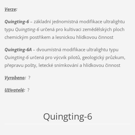
Verze
:
Quingting-6
– základní jednomístná modifikace ultralightu
typu
Quingting-6
určená pro kultivaci zemědělských ploch
chemickým postřikem a lesnickou hlídkovou činnost
Quingting-6A
– dvoumístná modifikace ultralightu typu
Quingting-6
určená pro výcvik pilotů, geologický průzkum,
přepravu pošty, letecké snímkování a hlídkovou činnost
Vyrobeno
:
?
Uživatelé
:
?
Quingting-6