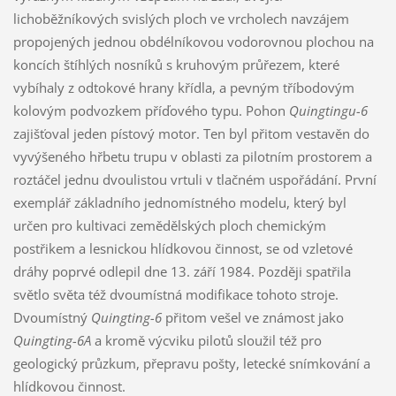
lichoběžníkových svislých ploch ve vrcholech navzájem
propojených jednou obdélníkovou vodorovnou plochou na
koncích štíhlých nosníků s kruhovým průřezem, které
vybíhaly z odtokové hrany křídla, a pevným tříbodovým
kolovým podvozkem příďového typu. Pohon
Quingtingu-6
zajišťoval jeden pístový motor. Ten byl přitom vestavěn do
vyvýšeného hřbetu trupu v oblasti za pilotním prostorem a
roztáčel jednu dvoulistou vrtuli v tlačném uspořádání. První
exemplář základního jednomístného modelu, který byl
určen pro kultivaci zemědělských ploch chemickým
postřikem a lesnickou hlídkovou činnost, se od vzletové
dráhy poprvé odlepil dne 13. září 1984. Později spatřila
světlo světa též dvoumístná modifikace tohoto stroje.
Dvoumístný
Quingting-6
přitom vešel ve známost jako
Quingting-6A
a kromě výcviku pilotů sloužil též pro
geologický průzkum, přepravu pošty, letecké snímkování a
hlídkovou činnost.