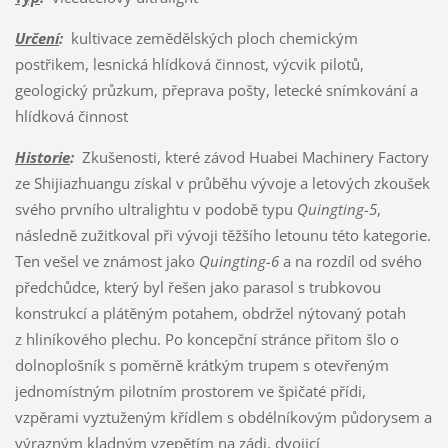
Určení
:
kultivace zemědělských ploch chemickým
postřikem, lesnická hlídková činnost, výcvik pilotů,
geologický průzkum, přeprava pošty, letecké snímkování a
hlídková činnost
Historie
:
Zkušenosti, které závod Huabei Machinery Factory
ze Shijiazhuangu získal v průběhu vývoje a letových zkoušek
svého prvního ultralightu v podobě typu
Quingting-5
,
následně zužitkoval při vývoji těžšího letounu této kategorie.
Ten vešel ve známost jako
Quingting-6
a na rozdíl od svého
předchůdce, který byl řešen jako parasol s trubkovou
konstrukcí a plátěným potahem, obdržel nýtovaný potah
z hliníkového plechu. Po koncepční stránce přitom šlo o
dolnoplošník s poměrně krátkým trupem s otevřeným
jednomístným pilotním prostorem ve špičaté přídi,
vzpěrami vyztuženým křídlem s obdélníkovým půdorysem a
výrazným kladným vzepětím na zádi, dvojicí