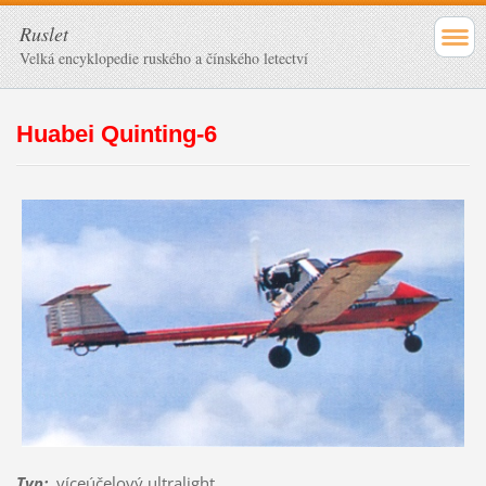
Ruslet
Velká encyklopedie ruského a čínského letectví
Huabei Quinting-6
Typ
:
víceúčelový ultralight