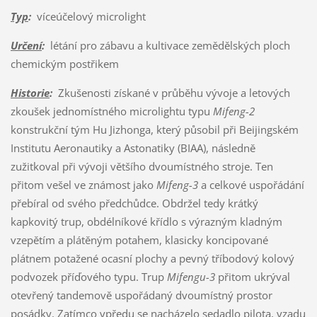
Typ
:
víceúčelový microlight
Určení
:
létání pro zábavu a kultivace zemědělských ploch
chemickým postřikem
Historie
:
Zkušenosti získané v průběhu vývoje a letových
zkoušek jednomístného microlightu typu
Mifeng-2
konstrukční tým Hu Jizhonga, který působil při Beijingském
Institutu Aeronautiky a Astonatiky (BIAA), následně
zužitkoval při vývoji většího dvoumístného stroje. Ten
přitom vešel ve známost jako
Mifeng-3
a celkové uspořádání
přebíral od svého předchůdce. Obdržel tedy krátký
kapkovitý trup, obdélníkové křídlo s výrazným kladným
vzepětím a plátěným potahem, klasicky koncipované
plátnem potažené ocasní plochy a pevný tříbodový kolový
podvozek příďového typu. Trup
Mifengu-3
přitom ukrýval
otevřený tandemově uspořádaný dvoumístný prostor
posádky. Zatímco vpředu se nacházelo sedadlo pilota, vzadu