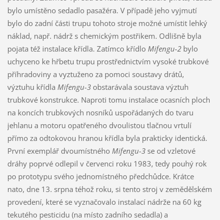
bylo umístěno sedadlo pasažéra. V případě jeho vyjmutí
bylo do zadní části trupu tohoto stroje možné umístit lehký
náklad, např. nádrž s chemickým postřikem. Odlišně byla
pojata též instalace křídla. Zatímco křídlo
Mifengu-2
bylo
uchyceno ke hřbetu trupu prostřednictvím vysoké trubkové
příhradoviny a vyztuženo za pomoci soustavy drátů,
výztuhu křídla
Mifengu-3
obstarávala soustava výztuh
trubkové konstrukce. Naproti tomu instalace ocasních ploch
na koncích trubkových nosníků uspořádaných do tvaru
jehlanu a motoru opatřeného dvoulistou tlačnou vrtulí
přímo za odtokovou hranou křídla byla prakticky identická.
První exemplář dvoumístného
Mifengu-3
se od vzletové
dráhy poprvé odlepil v červenci roku 1983, tedy pouhý rok
po prototypu svého jednomístného předchůdce. Krátce
nato, dne 13. srpna téhož roku, si tento stroj v zemědělském
provedení, které se vyznačovalo instalací nádrže na 60 kg
tekutého pesticidu (na místo zadního sedadla) a