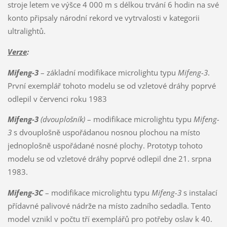
stroje letem ve výšce 4 000 m s délkou trvání 6 hodin na své
konto připsaly národní rekord ve vytrvalosti v kategorii
ultralightů.
Verze
:
Mifeng-3
– základní modifikace microlightu typu
Mifeng-3
.
První exemplář tohoto modelu se od vzletové dráhy poprvé
odlepil v červenci roku 1983
Mifeng-3
(dvouplošník)
– modifikace microlightu typu
Mifeng-
3
s dvouplošně uspořádanou nosnou plochou na místo
jednoplošně uspořádané nosné plochy. Prototyp tohoto
modelu se od vzletové dráhy poprvé odlepil dne 21. srpna
1983.
Mifeng-3C
– modifikace microlightu typu
Mifeng-3
s instalací
přídavné palivové nádrže na místo zadního sedadla. Tento
model vznikl v počtu tří exemplářů pro potřeby oslav k 40.