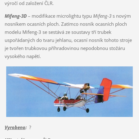
výročí od založení ČLR.
Mifeng-3D
– modifikace microlightu typu
Mifeng-3
s novým
nosníkem ocasních ploch. Zatímco nosník ocasních ploch
modelu Mifeng-3 se sestává ze soustavy tří trubek
uspořádaných do tvaru jehlanu, ocasní nosník tohoto stroje
je tvořen trubkovou příhradovinou nepodobnou stožáru
vysokého napětí.
Vyrobeno
:
?