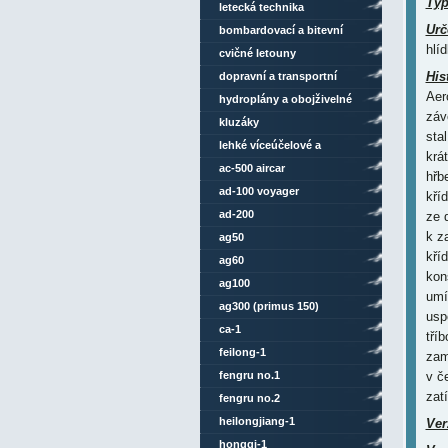
Ty
letecká technika
Urč
bombardovací a bitevní
hlí
letouny
cvičné letouny
His
dopravní a transportní
Aer
letouny
hydroplány a obojživelné
záv
letouny
kluzáky
sta
lehké víceúčelové a
krá
sportovní letouny
ac-500 aircar
hřb
ad-100 voyager
kří
ad-200
ze 
k z
ag50
kří
ag60
kon
ag100
umí
ag300 (primus 150)
usp
ca-1
tří
feilong-1
zam
fengru no.1
v č
zat
fengru no.2
heilongjiang-1
Ver
hongqi-1