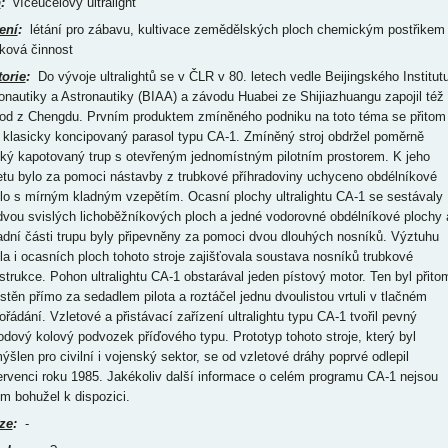
p
:
víceúčelový ultralight
ení
:
létání pro zábavu, kultivace zemědělských ploch chemickým postřikem
dková činnost
torie
:
Do vývoje ultralightů se v ČLR v 80. letech vedle Beijingského Institut
onautiky a Astronautiky (BIAA) a závodu Huabei ze Shijiazhuangu zapojil též
od z Chengdu. Prvním produktem zmíněného podniku na toto téma se přitom
l klasicky koncipovaný parasol typu CA-1. Zmíněný stroj obdržel poměrně
tký kapotovaný trup s otevřeným jednomístným pilotním prostorem. K jeho
etu bylo za pomoci nástavby z trubkové příhradoviny uchyceno obdélníkové
dlo s mírným kladným vzepětím. Ocasní plochy ultralightu CA-1 se sestávaly
dvou svislých lichoběžníkových ploch a jedné vodorovné obdélníkové plochy 
adní části trupu byly připevněny za pomoci dvou dlouhých nosníků. Výztuhu
dla i ocasních ploch tohoto stroje zajišťovala soustava nosníků trubkové
strukce. Pohon ultralightu CA-1 obstarával jeden pístový motor. Ten byl přito
stěn přímo za sedadlem pilota a roztáčel jednu dvoulistou vrtuli v tlačném
ořádání. Vzletové a přistávací zařízení ultralightu typu CA-1 tvořil pevný
bodový kolový podvozek příďového typu. Prototyp tohoto stroje, který byl
ýšlen pro civilní i vojenský sektor, se od vzletové dráhy poprvé odlepil
ervenci roku 1985. Jakékoliv další informace o celém programu CA-1 nejsou
ím bohužel k dispozici.
ze
:
-