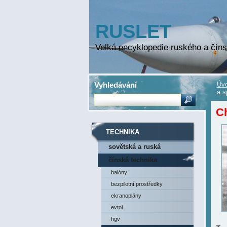
RUSLET
Velká encyklopedie ruského a číns
Vyhledávání
Úvo
a s
C
TECHNIKA
sovětská a ruská
technika
čínská technika
balóny
bezpilotní prostředky
ekranoplány
evtol
hgv