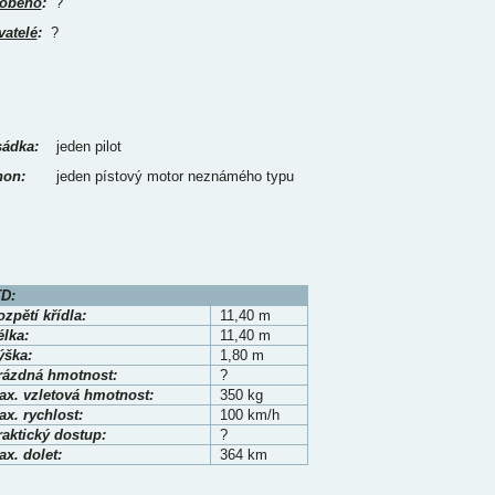
obeno
:
?
vatelé
:
?
ádka:
jeden pilot
on:
jeden pístový motor neznámého typu
D:
zpětí křídla:
11,40 m
élka:
11,40 m
ýška:
1,80 m
rázdná hmotnost:
?
ax. vzletová hmotnost:
350 kg
x. rychlost:
100 km/h
raktický dostup:
?
x. dolet:
364 km