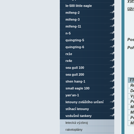
Vyr
le-500 little eagle
Uži
mifeng-2
mifeng-3
mifeng-11
n-5
Pos
quingting-5
quingting-6
Poh
rx1e
rx4e
sea gull 100
sea gull 200
TT
shen hang-1
Ro
small eagle 100
D
yan'an-1
V
P
letouny zvláštího určení
M
stíhací letouny
Ma
vzdušné tankery
P
letecká výzbroj
Ma
raketoplány