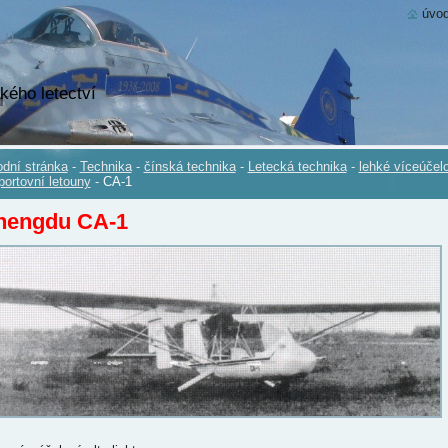
úvod
kého letectví
dní stránka
-
Technika
-
čínská technika
-
Letecká technika
-
lehké víceúčel
portovní letouny
-
CA-1
hengdu CA-1