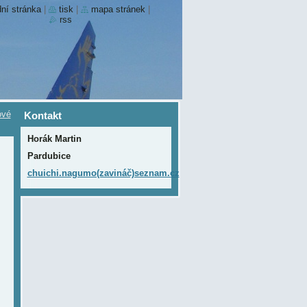
ní stránka
|
tisk
|
mapa stránek
|
rss
ové
Kontakt
Horák Martin
Pardubice
chuichi.nagumo(zavináč)seznam.cz