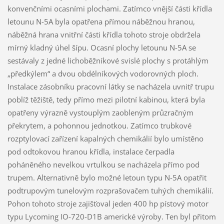
konvenčními ocasními plochami. Zatímco vnější části křídla
letounu N-5A byla opatřena přímou náběžnou hranou,
náběžná hrana vnitřní části křídla tohoto stroje obdržela
mírný kladný úhel šípu. Ocasní plochy letounu N-5A se
sestávaly z jedné lichoběžníkové svislé plochy s protáhlým
„předkýlem“ a dvou obdélníkových vodorovných ploch.
Instalace zásobníku pracovní látky se nacházela uvnitř trupu
poblíž těžiště, tedy přímo mezi pilotní kabinou, která byla
opatřeny výrazně vystouplým zaobleným průzračným
překrytem, a pohonnou jednotkou. Zatímco trubkové
rozptylovací zařízení kapalných chemikálií bylo umístěno
pod odtokovou hranou křídla, instalace čerpadla
poháněného nevelkou vrtulkou se nacházela přímo pod
trupem. Alternativně bylo možné letoun typu N-5A opatřit
podtrupovým tunelovým rozprašovačem tuhých chemikálií.
Pohon tohoto stroje zajišťoval jeden 400 hp pístový motor
typu Lycoming IO-720-D1B americké výroby. Ten byl přitom