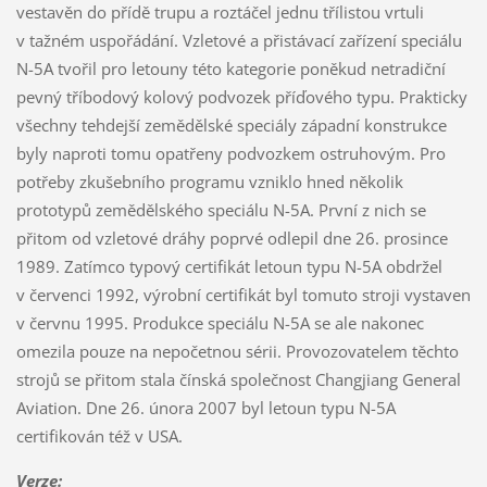
vestavěn do přídě trupu a roztáčel jednu třílistou vrtuli
v tažném uspořádání. Vzletové a přistávací zařízení speciálu
N-5A tvořil pro letouny této kategorie poněkud netradiční
pevný tříbodový kolový podvozek příďového typu. Prakticky
všechny tehdejší zemědělské speciály západní konstrukce
byly naproti tomu opatřeny podvozkem ostruhovým. Pro
potřeby zkušebního programu vzniklo hned několik
prototypů zemědělského speciálu N-5A. První z nich se
přitom od vzletové dráhy poprvé odlepil dne 26. prosince
1989. Zatímco typový certifikát letoun typu N-5A obdržel
v červenci 1992, výrobní certifikát byl tomuto stroji vystaven
v červnu 1995. Produkce speciálu N-5A se ale nakonec
omezila pouze na nepočetnou sérii. Provozovatelem těchto
strojů se přitom stala čínská společnost Changjiang General
Aviation. Dne 26. února 2007 byl letoun typu N-5A
certifikován též v USA.
Verze
: