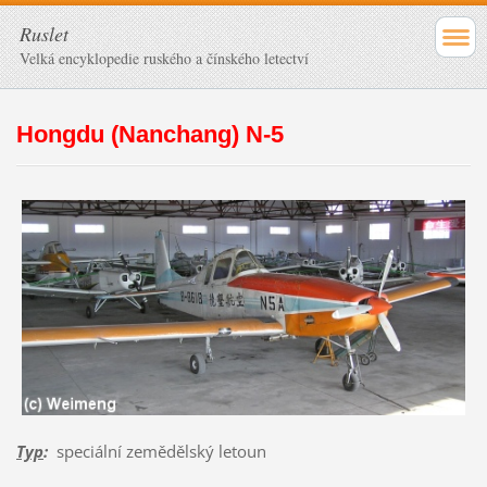
Ruslet
Velká encyklopedie ruského a čínského letectví
Hongdu (Nanchang) N-5
Typ
:
speciální zemědělský letoun