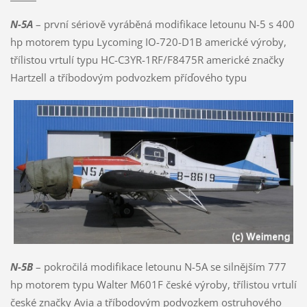
N-5A
– první sériově vyráběná modifikace letounu N-5 s 400
hp motorem typu Lycoming IO-720-D1B americké výroby,
třílistou vrtulí typu HC-C3YR-1RF/F8475R americké značky
Hartzell a tříbodovým podvozkem příďového typu
N-5B
– pokročilá modifikace letounu N-5A se silnějším 777
hp motorem typu Walter M601F české výroby, třílistou vrtulí
české značky Avia a tříbodovým podvozkem ostruhového