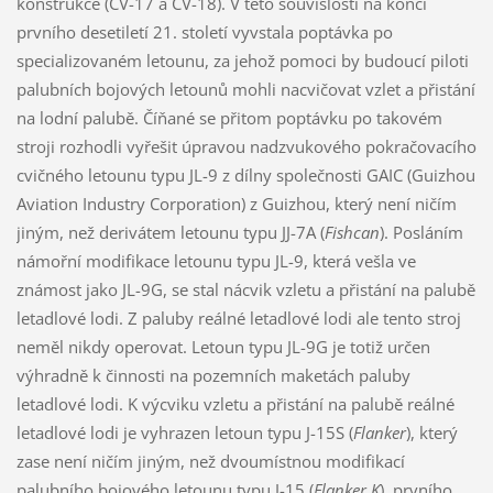
konstrukce (CV-17 a CV-18). V této souvislosti na konci
prvního desetiletí 21. století vyvstala poptávka po
specializovaném letounu, za jehož pomoci by budoucí piloti
palubních bojových letounů mohli nacvičovat vzlet a přistání
na lodní palubě. Číňané se přitom poptávku po takovém
stroji rozhodli vyřešit úpravou nadzvukového pokračovacího
cvičného letounu typu JL-9 z dílny společnosti GAIC (Guizhou
Aviation Industry Corporation) z Guizhou, který není ničím
jiným, než derivátem letounu typu JJ-7A (
Fishcan
). Posláním
námořní modifikace letounu typu JL-9, která vešla ve
známost jako JL-9G, se stal nácvik vzletu a přistání na palubě
letadlové lodi. Z paluby reálné letadlové lodi ale tento stroj
neměl nikdy operovat. Letoun typu JL-9G je totiž určen
výhradně k činnosti na pozemních maketách paluby
letadlové lodi. K výcviku vzletu a přistání na palubě reálné
letadlové lodi je vyhrazen letoun typu J-15S (
Flanker
), který
zase není ničím jiným, než dvoumístnou modifikací
palubního bojového letounu typu J-15 (
Flanker K
), prvního