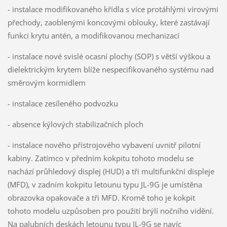
- instalace modifikovaného křídla s více protáhlými vírovými
přechody, zaoblenými koncovými oblouky, které zastávají
funkci krytu antén, a modifikovanou mechanizací
- instalace nové svislé ocasní plochy (SOP) s větší výškou a
dielektrickým krytem blíže nespecifikovaného systému nad
směrovým kormidlem
- instalace zesíleného podvozku
- absence kýlových stabilizačních ploch
- instalace nového přístrojového vybavení uvnitř pilotní
kabiny. Zatímco v předním kokpitu tohoto modelu se
nachází průhledový displej (HUD) a tři multifunkční displeje
(MFD), v zadním kokpitu letounu typu JL-9G je umístěna
obrazovka opakovače a tři MFD. Kromě toho je kokpit
tohoto modelu uzpůsoben pro použití brýlí nočního vidění.
Na palubních deskách letounu typu JL-9G se navíc