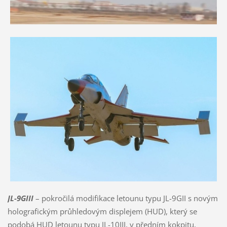
JL-9GIII
– pokročilá modifikace letounu typu JL-9GII s novým
holografickým průhledovým displejem (HUD), který se
podobá HUD letounu typu JL-10III, v předním kokpitu,