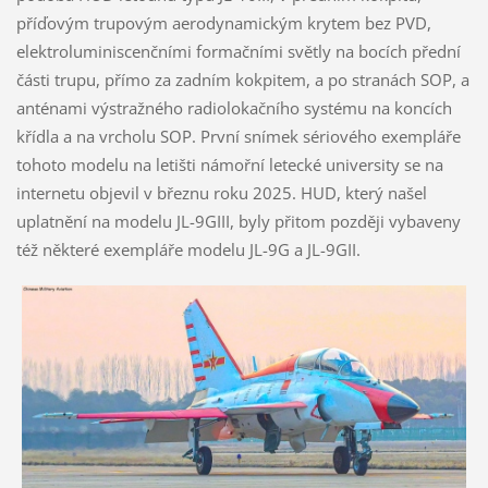
příďovým trupovým aerodynamickým krytem bez PVD,
elektroluminiscenčními formačními světly na bocích přední
části trupu, přímo za zadním kokpitem, a po stranách SOP, a
anténami výstražného radiolokačního systému na koncích
křídla a na vrcholu SOP. První snímek sériového exempláře
tohoto modelu na letišti námořní letecké university se na
internetu objevil v březnu roku 2025. HUD, který našel
uplatnění na modelu JL-9GIII, byly přitom později vybaveny
též některé exempláře modelu JL-9G a JL-9GII.