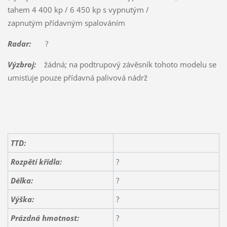
tahem 4 400 kp / 6 450 kp s vypnutým /
zapnutým přídavným spalováním
Radar:
?
Výzbroj:
žádná; na podtrupový závěsník tohoto modelu se
umisťuje pouze přídavná palivová nádrž
TTD:
Rozpětí křídla:
?
Délka:
?
Výška:
?
Prázdná hmotnost:
?