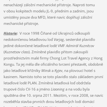
nenacházejí záložní mechanické přístroje. Naproti tomu
v obou kokpitech modelu JL-9, předním a zadním, jsou
umístěny pouze dva MFD, které navíc doplňují záložní
mechanické přístroje.
Historie
:
V roce 1998 Číňané od Ukrajinců odkoupili
nedokončenou letadlovou loď
Varjag
, sesterské plavidlo
jediné dokončené letadlové lodě VMF
Admirál Kuzněcov
(
Kuznetsov class
). Zmíněné plavidlo přitom zakoupili
prostřednictvím malé firmy Chong Lot Travel Agency z Hong
Kongu. Ta jej měla dle oficiálního tvrzení přestavět, obdobně
jako letadlové křižníky
Minsk
a
Kyjev
, na plovoucí hotel s
kasinem. Namísto toho se toto plavidlo stalo základem první
letadlové lodě PLAN. Zmíněná letadlová loď obdržela
trupové číslo CV-16 a jméno
Liaoning
a na vodu byla
spuštěna dne 10. srpna 2011. Mezitím, v roce 2008, se navíc
rozeběhla stavba prvních dvou letadlových lodí domácí