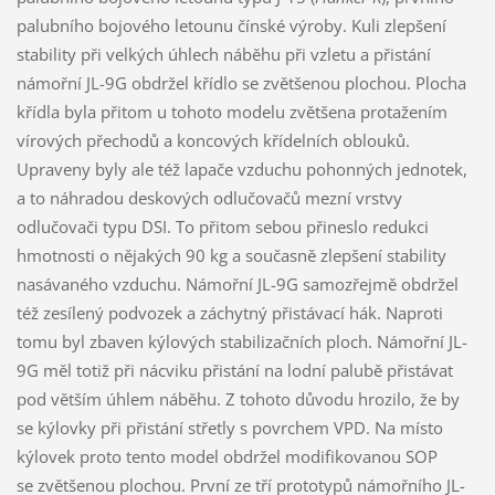
palubního bojového letounu čínské výroby. Kuli zlepšení
stability při velkých úhlech náběhu při vzletu a přistání
námořní JL-9G obdržel křídlo se zvětšenou plochou. Plocha
křídla byla přitom u tohoto modelu zvětšena protažením
vírových přechodů a koncových křídelních oblouků.
Upraveny byly ale též lapače vzduchu pohonných jednotek,
a to náhradou deskových odlučovačů mezní vrstvy
odlučovači typu DSI. To přitom sebou přineslo redukci
hmotnosti o nějakých 90 kg a současně zlepšení stability
nasávaného vzduchu. Námořní JL-9G samozřejmě obdržel
též zesílený podvozek a záchytný přistávací hák. Naproti
tomu byl zbaven kýlových stabilizačních ploch. Námořní JL-
9G měl totiž při nácviku přistání na lodní palubě přistávat
pod větším úhlem náběhu. Z tohoto důvodu hrozilo, že by
se kýlovky při přistání střetly s povrchem VPD. Na místo
kýlovek proto tento model obdržel modifikovanou SOP
se zvětšenou plochou. První ze tří prototypů námořního JL-