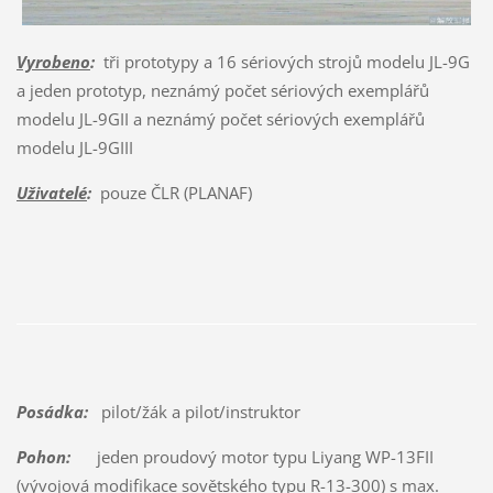
Vyrobeno
:
tři prototypy a 16 sériových strojů modelu JL-9G
a jeden prototyp, neznámý počet sériových exemplářů
modelu JL-9GII a neznámý počet sériových exemplářů
modelu JL-9GIII
Uživatelé
:
pouze ČLR (PLANAF)
Posádka:
pilot/žák a pilot/instruktor
Pohon:
jeden proudový motor typu Liyang WP-13FII
(vývojová modifikace sovětského typu R-13-300) s max.