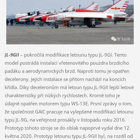
JL-9GII
– pokročilá modifikace letounu typu JL-9GI. Tento
model postrádá instalaci vřetenovitého pouzdra brzdícího
padáku a aerodynamických brzd. Naproti tomu je opatřen
decelerony. Jejich instalace se přitom nachází na koncích
křídla. Díky deceleronům má letoun typu JL-9GII lepší letové
charakteristiky při nízkých rychlostech. Kromě toho je
údajně opatřen motorem typu WS-13E. První zprávy o tom,
že společnost GAIC pracuje na vylepšené modifikaci letounu
typu JL-9G, na veřejnost prosákly v listopadu roku 2016.
Prototyp tohoto stroje se do oblak napoprvé vydal dne 12.
května 2020. Prototyp letounu typu JL-9GII byl, na rozdíl od