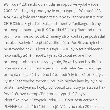
9G (rudá 423) se do oblak údajně napoprvé vydal v roce
2009. Všechny tři prototypy letounu typu JL-9G (rudá 423,
424 a 426) byly intenzivně testovány zkušebním institutem
CFTE (China Flight Test Estabilishment) z Yanliangu. Druhý
prototyp letounu typu JL-9G (rudá 424) se přitom od toho
prvního mírně odlišoval. Zmíněný stroj konkrétně postrádal
instalaci záchytného přistávacího háku. Použití záchytného
přistávacího háku u letounu typu JL-9G bylo totiž shledáno
jako nadbytečné, neboť z výsledků zkoušek prvního
prototypu tohoto stroje vyplynulo, že zachycení brzdícího
lana má na jeho chování jen minimální vliv. Sériové stroje
proto na místo záchytného háku obdržely indikátor, který za
využití laserového měření určí, jaké brzdící lano by bylo při
přistání zachyceno, kdyby byl použit záchytný přistávací hák.
První sériové exempláře letounu typu JL-9G byly
identifikovány v listopadu roku 2013. Součástí výzbroje
PLANAF se stalo 16 těchto strojů. V červnu roku 2024 se na