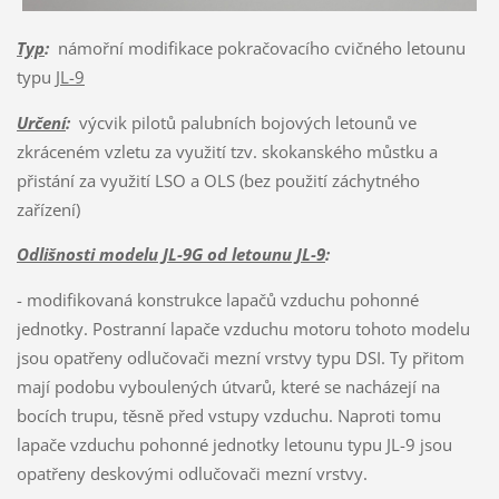
Typ
:
námořní modifikace pokračovacího cvičného letounu
typu
JL-9
Určení
:
výcvik pilotů palubních bojových letounů ve
zkráceném vzletu za využití tzv. skokanského můstku a
přistání za využití LSO a OLS (bez použití záchytného
zařízení)
Odlišnosti modelu JL-9G
od letounu JL-9
:
- modifikovaná konstrukce lapačů vzduchu pohonné
jednotky. Postranní lapače vzduchu motoru tohoto modelu
jsou opatřeny odlučovači mezní vrstvy typu DSI. Ty přitom
mají podobu vyboulených útvarů, které se nacházejí na
bocích trupu, těsně před vstupy vzduchu. Naproti tomu
lapače vzduchu pohonné jednotky letounu typu JL-9 jsou
opatřeny deskovými odlučovači mezní vrstvy.