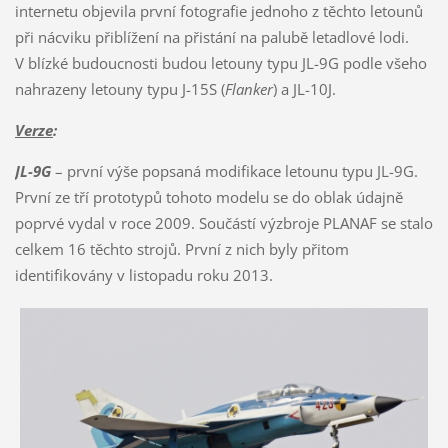
internetu objevila první fotografie jednoho z těchto letounů
při nácviku přiblížení na přistání na palubě letadlové lodi.
V blízké budoucnosti budou letouny typu JL-9G podle všeho
nahrazeny letouny typu J-15S (
Flanker
) a JL-10J.
Verze
:
JL-9G
– první výše popsaná modifikace letounu typu JL-9G.
První ze tří prototypů tohoto modelu se do oblak údajně
poprvé vydal v roce 2009. Součástí výzbroje PLANAF se stalo
celkem 16 těchto strojů. První z nich byly přitom
identifikovány v listopadu roku 2013.