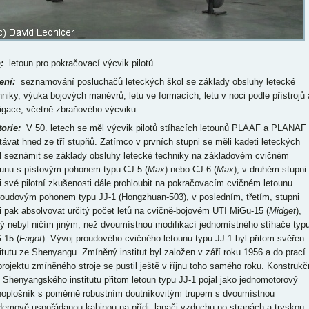
p
:
letoun pro pokračovací výcvik pilotů
ení
:
seznamování posluchačů leteckých škol se základy obsluhy letecké
hniky, výuka bojových manévrů, letu ve formacích, letu v noci podle přístrojů 
igace; včetně zbraňového výcviku
torie
:
V 50. letech se měl výcvik pilotů stíhacích letounů PLAAF a PLANAF
távat hned ze tří stupňů. Zatímco v prvních stupni se měli kadeti leteckých
l seznámit se základy obsluhy letecké techniky na základovém cvičném
ounu s pístovým pohonem typu CJ-5 (
Max
) nebo CJ-6 (
Max
), v druhém stupni
i své pilotní zkušenosti dále prohloubit na pokračovacím cvičném letounu
roudovým pohonem typu JJ-1 (Hongzhuan-503), v posledním, třetím, stupni
i pak absolvovat určitý počet letů na cvičně-bojovém UTI MiGu-15 (
Midget
),
rý nebyl ničím jiným, než dvoumístnou modifikací jednomístného stíhače typ
-15 (
Fagot
). Vývoj proudového cvičného letounu typu JJ-1 byl přitom svěřen
titutu ze Shenyangu. Zmíněný institut byl založen v září roku 1956 a do prací
projektu zmíněného stroje se pustil ještě v říjnu toho samého roku. Konstrukč
 Shenyangského institutu přitom letoun typu JJ-1 pojal jako jednomotorový
noplošník s poměrně robustním doutníkovitým trupem s dvoumístnou
demově uspořádanou kabinou na přídi, lapači vzduchu po stranách a tryskou