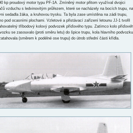
90 kp proudový motor typu PF-1A. Zmíněný motor přitom využíval dvojici
ačů vzduchu s ledvinovitým průřezem, které se nacházely na bocích trupu, n
vni sedadla žáka, a kruhovou trysku. Ta byla zase umístěna na zádi trupu,
mo pod ocasními plochami. Vzletové a přistávací zařízení letounu JJ-1 tvořil
ahovatelný tříbodový kolový podvozek příďového typu. Zatímco kolo příďové
vozku se zasouvalo (proti směru letu) do špice trupu, kola hlavního podvozku
zatahovala (směrem k podélné ose trupu) do útrob střední části křídla.