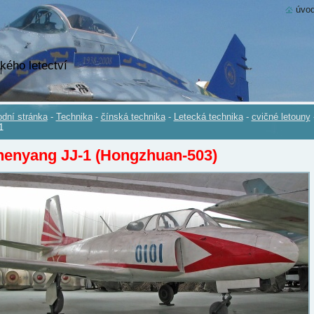
úvod
kého letectví
dní stránka
-
Technika
-
čínská technika
-
Letecká technika
-
cvičné letouny
1
henyang JJ-1 (Hongzhuan-503)