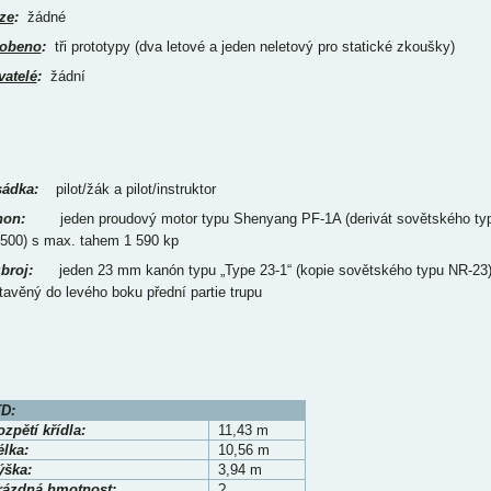
ze
:
žádné
obeno
:
tři prototypy (dva letové a jeden neletový pro statické zkoušky)
vatelé
:
žádní
ádka:
pilot/žák a pilot/instruktor
on:
jeden proudový motor typu Shenyang PF-1A (derivát sovětského ty
500) s max. tahem 1 590 kp
broj:
jeden 23 mm kanón typu „Type 23-1“ (kopie sovětského typu NR-23)
tavěný do levého boku přední partie trupu
D:
zpětí křídla:
11,43 m
élka:
10,56 m
ýška:
3,94 m
rázdná hmotnost:
?