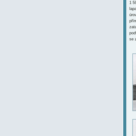
1 5
lap
úro
pří
zat
pod
se 