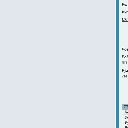
Ver
Vyr
Uži
Pos
Poh
RD-
Výz
ves
TT
Ro
D
V
P