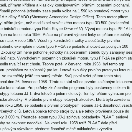
zádi, přímým křídlem a klasicky koncipovanými přímými ocasními plochami.
řípadě pohonné jednotky zase padla volba na 1 590 kp proudový motor typu
1A z dílny SADO (Shenyang Aeroengine Design Office). Tento motor přitom
yl ničím jiným, než modifikací sovětského motoru typu RD-500 (bezlicenční
ie britského motoru typu Rolls-Royce
Derwent V
). Vývoj motoru typu PF-1A b
ájen na konci roku 1956. Práce na přípravě výrobní linky se přitom rozeběhly
tce nato, v roce 1957. Všechny konstrukční celky a součástky prvního
šebního exempláře motoru typu PF-1A se podařilo zhotovit za pouhých 100
. Zkoušky zmíněné pohonné jednotky na pozemním stendu byly zahájeny šes
íců nato. Vyvrcholením pozemních zkoušek motoru typu PF-1A se přitom st
hodin trvající test chodu. Teprve poté, v červenci roku 1958, byl tento typ
oru prohlášen za způsobilý pro let. Letové zkoušky prvního prototypu letounu
1 se rozeběhly ještě ten samý měsíc. Svůj první vzlet přitom tento stroj
onal dne 26. července 1958. Tímto se stal vůbec prvním zalétaným letounem
ské konstrukce. Pro potřeby zkušebního programu byly postaveny celkem tři
totypy letounu JJ-1, dva letové a jeden neletový. Ten byl přitom vyhrazen pro
tické zkoušky. V průběhu první etapy letových zkoušek, která byla završena
íjnu roku 1958, se podařilo s prvním prototypem letounu JJ-1 dosáhnout všech
yčených cílů. Letová obálka tohoto stroje byla ale tehdy prověřena pouze do
ky 3 000 m. Přestože letoun typu JJ-1 splňoval požadavky PLAAF, sériové
oby se nakonec nedočkal. Na konci roku 1958 totiž PLAAF dalo před
stupňovým výcvikem přednost finančně méně nákladnému výcviku