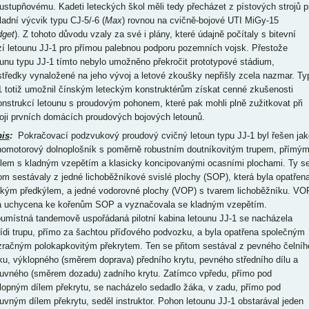
ustupňovému. Kadeti leteckých škol měli tedy přecházet z pístových strojů p
ladní výcvik typu CJ-5/-6 (
Max
) rovnou na cvičně-bojové UTI MiGy-15
dget
). Z tohoto důvodu vzaly za své i plány, které údajně počítaly s bitevní
zí letounu JJ-1 pro přímou palebnou podporu pozemních vojsk. Přestože
ounu typu JJ-1 tímto nebylo umožněno překročit prototypové stádium,
středky vynaložené na jeho vývoj a letové zkoušky nepřišly zcela nazmar. Ty
1 totiž umožnil čínským leteckým konstruktérům získat cenné zkušenosti
onstrukcí letounu s proudovým pohonem, které pak mohli plně zužitkovat při
oji prvních domácích proudových bojových letounů.
is
:
Pokračovací podzvukový proudový cvičný letoun typu JJ-1 byl řešen jak
nomotorový dolnoplošník s poměrně robustním doutníkovitým trupem, přímý
dlem s kladným vzepětím a klasicky koncipovanými ocasními plochami. Ty s
tom sestávaly z jedné lichoběžníkové svislé plochy (SOP), která byla opatřen
tkým předkýlem, a jedné vodorovné plochy (VOP) s tvarem lichoběžníku. VO
a uchycena ke kořenům SOP a vyznačovala se kladným vzepětím.
umístná tandemově uspořádaná pilotní kabina letounu JJ-1 se nacházela
řídi trupu, přímo za šachtou příďového podvozku, a byla opatřena společným
zračným polokapkovitým překrytem. Ten se přitom sestával z pevného čelníh
tku, výklopného (směrem doprava) předního krytu, pevného středního dílu a
uvného (směrem dozadu) zadního krytu. Zatímco vpředu, přímo pod
lopným dílem překrytu, se nacházelo sedadlo žáka, v zadu, přímo pod
uvným dílem překrytu, seděl instruktor. Pohon letounu JJ-1 obstarával jeden