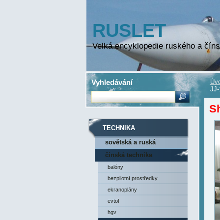
RUSLET
Velká encyklopedie ruského a číns
Vyhledávání
Úvo
JJ-
S
TECHNIKA
sovětská a ruská
technika
čínská technika
balóny
bezpilotní prostředky
ekranoplány
evtol
hgv