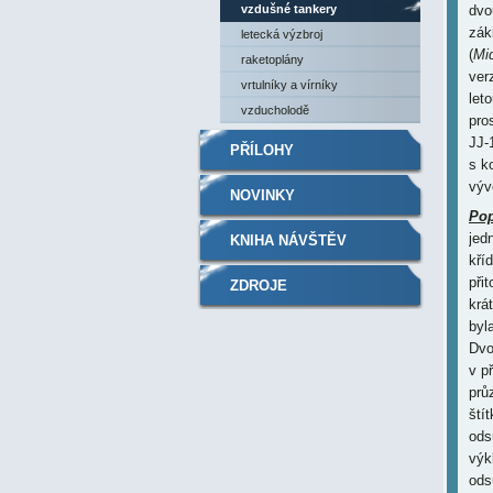
vzdušné tankery
dvo
zák
letecká výzbroj
(
Mi
raketoplány
ver
vrtulníky a vírníky
let
vzducholodě
pro
JJ-
PŘÍLOHY
s k
výv
NOVINKY
Pop
jed
KNIHA NÁVŠTĚV
kří
při
ZDROJE
krá
byl
Dvo
v p
prů
ští
ods
výk
ods