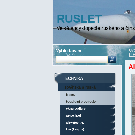
RUSLET
Velká encyklopedie ruského a číns
Vyhledávání
Úvo
R.E
Al
TECHNIKA
sovětská a ruská
technika
balóny
bezpilotní prostředky
ekranoplány
aerochod
alexejev r.e.
km (kasp a)