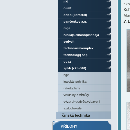
nki
sko
oiimf
Kuľ
orion (kometel)
Mon
2
. 
pančenkov a.n.
riiga
ruskaja ekranoplannaja
kompanija
sedych
technoaviakomplex
technologij sdp
uuaz
zpkb (ckb-340)
hgv
letecká technika
raketoplány
vrtulníky a vírníky
výzbroj+podvěs.vybavení
vzducholodě
čínská technika
PŘÍLOHY