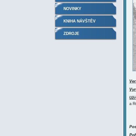
NOVINKY
KNIHA NÁVŠTĚV
ZDROJE
Ver
Vyr
Uži
a R
Pos
Poh