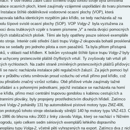
anách. V ose hřbetu zadní části štíhlého trupu tohoto stroje byla umístěna
talace ocasních ploch, které zaujímaly vzájemné uspořádání do tvaru písmen
. Instalace štíhlé obdélníkové vodorovné ocasní plochy (VOP), která
azovala takřka identickým rozpětím jako křídlo, se tedy nacházela až na
holu šípové svislé ocasní plochy (SOP). VOP
Volgy-2
byla vyztužena za
oci dvou trubkových vzpěr s tvarem písmene „V“ a nesla dvojici pomocných
slých stabilizačních plošek. Těmi ale byly opatřeny pouze sériové exempláře
to stroje. Interiér celé střední části trupu
Volgy-2
okupovala bohatě prosklen
ina se sedadly pro jednoho pilota a osm pasažérů. Ta byla přitom přístupná
oků, v oblasti nad křídlem. K bokům vystouplé štíhlé špice trupu
Volgy-2
byly
e uchyceny prstencovité pláště čtyřlistých vrtulí. Ty zvyšovaly tah vrtulí při
kých rychlostech. Na zadní straně zmíněných prstencovitých plášťů příďovýc
ulí se navíc nacházela instalace pěti regulačních žaluzií. Za jejich pomoci byl
e v průběhu vzletu směrován proud vzduchu od vrtulí přímo pod křídlo, což
ou přinášelo značný vzrůst vztlaku. Obě příďové vrtule zaujímaly tažné
ořádání a s pohonnými jednotkami, jejichž instalace se nacházela na horní
še křídla, přímo mezi centrální trupovou gondolou s kabinou cestujících a
tranními plováky, byly propojeny prostřednictvím dlouhých hřídelí. Zatímco
iové
Volgy-2
poháněly 131 hp automobilové pístové motory typu ZMZ-406,
on prototypů tohoto stroje obstarávaly silnější 140 hp motory typu VAZ-413. 
u 1986 do března roku 2003 z linky závodu Volga, který se nachází v Nižném
ogrodu, sjelo celkem sedm sériových exemplářů lehkého dopravního
anoplánu typu
Volga-2
, včetně pěti vyhrazených na export. Zatímco dva z nic