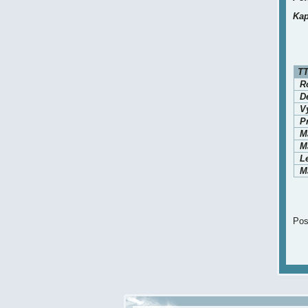
Kap
TT
Ro
D
V
P
M
Ma
L
Ma
Pos