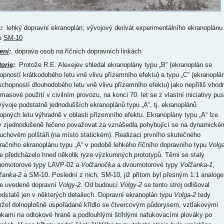
p
:
lehký dopravní ekranoplán; vývojový derivát experimentálního ekranoplánu
u
SM-10
ení
:
doprava osob na říčních dopravních linkách
torie
:
Protože R.E. Alexejev shledal ekranoplány typu „B“ (ekranoplán se
opností krátkodobého letu vně vlivu přízemního efektu) a typu „C“ (ekranoplá
schopností dlouhodobého letu vně vlivu přízemního efektu) jako nepříliš vhod
masové použití v civilním provozu, na konci 70. let se z vlastní iniciativy pust
vývoje podstatně jednodušších ekranoplánů typu „A“, tj. ekranoplánů
opných letu výhradně v oblasti přízemního efektu. Ekranoplány typu „A“ lze
y zjednodušeně řečeno považovat za vznášedla pohybující se na dynamické
uchovém polštáři (na místo statickém). Realizaci prvního skutečného
račního ekranoplánu typu „A“ v podobě lehkého říčního dopravního typu
Volga
e předcházelo hned několik ryze výzkumných prototypů. Těmi se staly
nomotorové typy LAVP-02 a
Volžanočka
a dvoumotorové typy
Volžanka-1
,
žanka-2
a SM-10. Poslední z nich, SM-10, již přitom byl přesným 1:1 analog
e uvedené dopravní
Volgy-2
. Od budoucí
Volgy-2
se tento stroj odlišoval
odstatě jen v některých detailech. Dopravní ekranoplán typu
Volga-2
tedy
ržel dolnoplošně uspořádané křídlo se čtvercovým půdorysem, vztlakovými
pkami na odtokové hraně a podlouhlými štíhlými nafukovacími plováky po