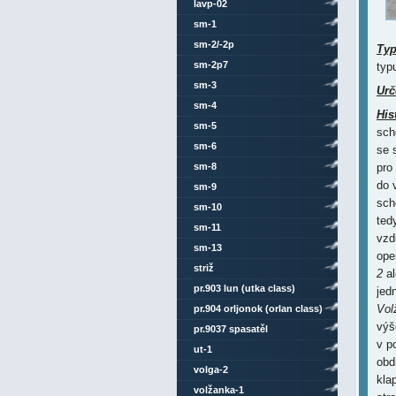
lavp-02
sm-1
sm-2/-2p
Ty
sm-2p7
typ
sm-3
Urč
sm-4
His
sm-5
sch
sm-6
se 
sm-8
pro 
do 
sm-9
sch
sm-10
ted
sm-11
vzd
sm-13
ope
striž
2
al
pr.903 lun (utka class)
jed
Vol
pr.904 orljonok (orlan class)
výš
pr.9037 spasatěl
v p
ut-1
obd
volga-2
kla
volžanka-1