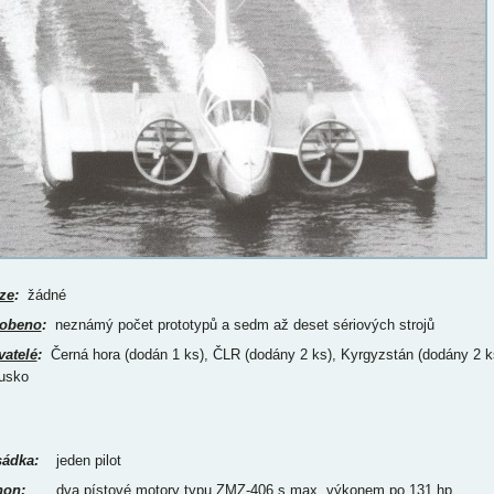
ze
:
žádné
obeno
:
neznámý počet prototypů a sedm až deset sériových strojů
vatelé
:
Černá hora (dodán 1 ks), ČLR (dodány 2 ks), Kyrgyzstán (dodány 2 k
usko
ádka:
jeden pilot
on:
dva pístové motory typu ZMZ-406 s max. výkonem po 131 hp