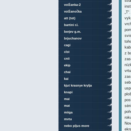
str
volžanka-2
ins
volžanočka
„T“
vyk
att (tet)
vrc
bartini r.l.
pom
berjev g.m.
svi
brjuchanov
toho
cagi
kab
clst
z b
cnii
zas
níz
ekip
vrt
chai
zas
kai
seb
kjut krasnye krylja
usp
knapi
plo
mai
pos
sér
mat
poh
miiga
rok
mvtu
Nov
nebo pljus more
ekr