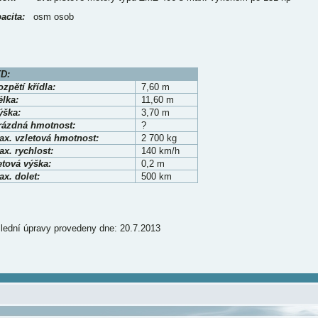
acita:
osm osob
D:
zpětí křídla:
7,60 m
élka:
11,60 m
ýška:
3,70 m
rázdná hmotnost:
?
ax. vzletová hmotnost:
2 700 kg
x. rychlost:
140 km/h
etová výška:
0,2 m
x. dolet:
500 km
lední úpravy provedeny dne: 20.7.2013