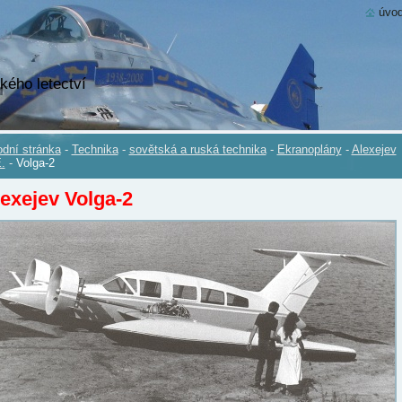
úvod
kého letectví
dní stránka
-
Technika
-
sovětská a ruská technika
-
Ekranoplány
-
Alexejev
.
-
Volga-2
exejev Volga-2