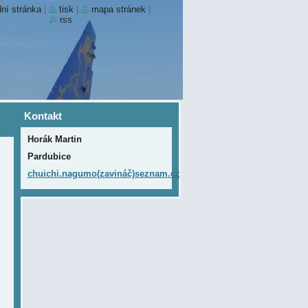
ní stránka
|
tisk
|
mapa stránek
|
rss
Kontakt
Horák Martin
Pardubice
chuichi.nagumo(zavináč)seznam.cz