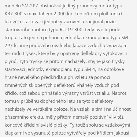
modelu SM-2P7 obstarával jediný proudový motor typu
KR7-300 s max. tahem 2 000 kp. Ten přitom plnil funkci
letové a startovací jednotky zároveň a zaujímal pozici
startovacího motoru typu RU-19-300, tedy uvnitř přídě
trupu. Tato jediná pohonná jednotka ekranoplánu typu SM-
2P7 kromě příďového oválného lapače vzduchu využívala
též řadu trysek, které byly opatřeny deflektory výtokových
plynů. Tyto trysky se přitom nacházely, stejně jako trysky
startovací jednotky ekranoplánu typu SM-4, na odtokové
hraně nevelkého předkřídla a při vzletu za pomoci
zmíněných sklopených deflektorů vháněly vzduch pod
křídlo, což sebou přinášelo výrazný vzrůst vztlaku. Naproti
tomu v průběhu dopředného letu se tyto deflektory
nacházely ve vertikální poloze. Na vztlak, a tím i na účinnost
přízemního efektu, měly přitom nemalý pozitivní vliv též
koncové křídelní svislé plošky. Ty totiž spolu se vztlakovými
klapkami ve vysunuté poloze vytvářely pod křídlem jakousi