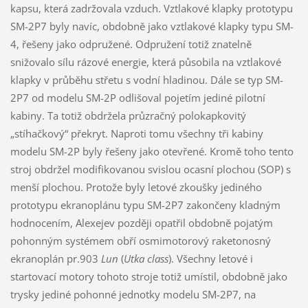
kapsu, která zadržovala vzduch. Vztlakové klapky prototypu
SM-2P7 byly navíc, obdobně jako vztlakové klapky typu SM-
4, řešeny jako odpružené. Odpružení totiž znatelně
snižovalo sílu rázové energie, která působila na vztlakové
klapky v průběhu střetu s vodní hladinou. Dále se typ SM-
2P7 od modelu SM-2P odlišoval pojetím jediné pilotní
kabiny. Ta totiž obdržela průzračný polokapkovitý
„stíhačkový“ překryt. Naproti tomu všechny tři kabiny
modelu SM-2P byly řešeny jako otevřené. Kromě toho tento
stroj obdržel modifikovanou svislou ocasní plochou (SOP) s
menší plochou. Protože byly letové zkoušky jediného
prototypu ekranoplánu typu SM-2P7 zakončeny kladným
hodnocením, Alexejev později opatřil obdobně pojatým
pohonným systémem obří osmimotorový raketonosný
ekranoplán pr.903
Lun
(
Utka class
). Všechny letové i
startovací motory tohoto stroje totiž umístil, obdobně jako
trysky jediné pohonné jednotky modelu SM-2P7, na