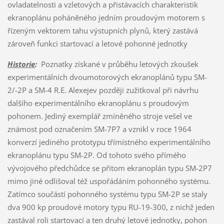
ovladatelnosti a vzletových a přistávacích charakteristik
ekranoplánu poháněného jedním proudovým motorem s
řízeným vektorem tahu výstupních plynů, který zastává
zároveň funkci startovací a letové pohonné jednotky
Historie
:
Poznatky získané v průběhu letových zkoušek
experimentálních dvoumotorových ekranoplánů typu SM-
2/-2P a SM-4 R.E. Alexejev později zužitkoval při návrhu
dalšího experimentálního ekranoplánu s proudovým
pohonem. Jediný exemplář zmíněného stroje vešel ve
známost pod označením SM-7P7 a vznikl v roce 1964
konverzí jediného prototypu třímístného experimentálního
ekranoplánu typu SM-2P. Od tohoto svého přímého
vývojového předchůdce se přitom ekranoplán typu SM-2P7
mimo jiné odlišoval též uspořádáním pohonného systému.
Zatímco součástí pohonného systému typu SM-2P se staly
dva 900 kp proudové motory typu RU-19-300, z nichž jeden
zastával roli startovací a ten druhý letové jednotky, pohon