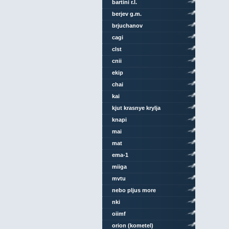
bartini r.l.
berjev g.m.
brjuchanov
cagi
clst
cnii
ekip
chai
kai
kjut krasnye krylja
knapi
mai
mat
ema-1
miiga
mvtu
nebo pljus more
nki
oiimf
orion (kometel)