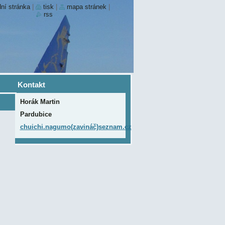
ní stránka
|
tisk
|
mapa stránek
|
rss
Kontakt
Horák Martin
Pardubice
chuichi.nagumo(zavináč)seznam.cz