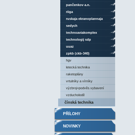
pančenkov a.n.
riiga
ruskaja ekranoplannaja
kompanija
sedych
technoaviakomplex
technologij sdp
uuaz
zpkb (ckb-340)
hgv
letecká technika
raketoplány
vrtulníky a vírníky
výzbroj+podvěs.vybavení
vzducholodě
čínská technika
PŘÍLOHY
NOVINKY