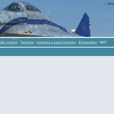
úvod
kého letectví
dní stránka
-
Technika
-
sovětská a ruská technika
-
Ekranoplány
-
MAT