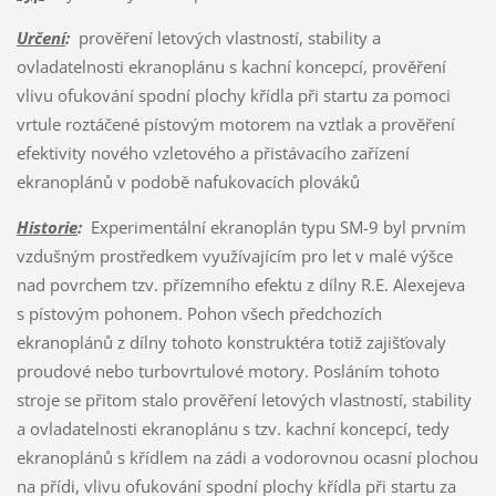
Určení
:
prověření letových vlastností, stability a
ovladatelnosti ekranoplánu s kachní koncepcí, prověření
vlivu ofukování spodní plochy křídla při startu za pomoci
vrtule roztáčené pístovým motorem na vztlak a prověření
efektivity nového vzletového a přistávacího zařízení
ekranoplánů v podobě nafukovacích plováků
Historie
:
Experimentální ekranoplán typu SM-9 byl prvním
vzdušným prostředkem využívajícím pro let v malé výšce
nad povrchem tzv. přízemního efektu z dílny R.E. Alexejeva
s pístovým pohonem. Pohon všech předchozích
ekranoplánů z dílny tohoto konstruktéra totiž zajišťovaly
proudové nebo turbovrtulové motory. Posláním tohoto
stroje se přitom stalo prověření letových vlastností, stability
a ovladatelnosti ekranoplánu s tzv. kachní koncepcí, tedy
ekranoplánů s křídlem na zádi a vodorovnou ocasní plochou
na přídi, vlivu ofukování spodní plochy křídla při startu za