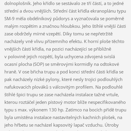
dolnoplošník. Jeho křídlo se sestávalo ze tří částí, a to jedné
střední a dvou vnějších. Střední část křídla ekranoplánu typu
SM-9 měla obdélníkový půdorys a vyznačovala se poměrně
malým rozpětím a značnou hloubkou. Jeho štíhlé vnější části
zase obdržely mírné vzepětí. Díky tomu se nepřetržitě
nacházely vně vlivu přízemního efektu. K horní ploše těchto
vnějších částí křídla, na pozici nacházející se přibližně
v polovině jejich rozpětí, byla uchycena zdvojená svislá
ocasní plocha (SOP) se směrovými kormidly na odtokové
hraně. V ose břicha trupu a pod konci střední části křídla se
pak nacházely nízké pylony, které nesly trojici podlouhlých
nafukovacích plováků s válcovitým profilem. Na podlouhlé
štíhlé špici trupu se zase nacházela instalace tažné vrtule,
kterou roztáčel jeden pístový motor blíže nespecifikovaného
typu s max. výkonem 130 hp. Zatímco na bocích přídě trupu
byla umístěna instalace nastavitelných kachních plošek, na
jeho hřbetu se nacházel kapsovitý lapač vzduchu. Útroby