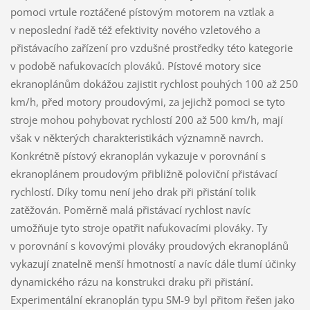
pomoci vrtule roztáčené pístovým motorem na vztlak a
v neposlední řadě též efektivity nového vzletového a
přistávacího zařízení pro vzdušné prostředky této kategorie
v podobě nafukovacích plováků. Pístové motory sice
ekranoplánům dokážou zajistit rychlost pouhých 100 až 250
km/h, před motory proudovými, za jejichž pomoci se tyto
stroje mohou pohybovat rychlostí 200 až 500 km/h, mají
však v některých charakteristikách významně navrch.
Konkrétně pístový ekranoplán vykazuje v porovnání s
ekranoplánem proudovým přibližně poloviční přistávací
rychlostí. Díky tomu není jeho drak při přistání tolik
zatěžován. Poměrně malá přistávací rychlost navíc
umožňuje tyto stroje opatřit nafukovacími plováky. Ty
v porovnání s kovovými plováky proudových ekranoplánů
vykazují znatelně menší hmotností a navíc dále tlumí účinky
dynamického rázu na konstrukci draku při přistání.
Experimentální ekranoplán typu SM-9 byl přitom řešen jako