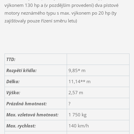
výkonem 130 hp a (v pozdějším provedení) dva pístové
motory neznámého typu s max. výkonem po 20 hp (ty
zajišťovaly pouze řízení směru letu)
TTD:
Rozpětí křídla:
9,85* m
Délka:
11,14** m
Výška:
2,57 m
Prázdná hmotnost:
?
Max. vzletová hmotnost:
1 750 kg
Max. rychlost:
140 km/h