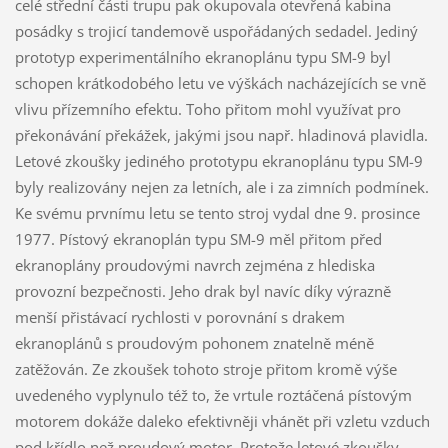
celé střední části trupu pak okupovala otevřená kabina
posádky s trojicí tandemově uspořádaných sedadel. Jediný
prototyp experimentálního ekranoplánu typu SM-9 byl
schopen krátkodobého letu ve výškách nacházejících se vně
vlivu přízemního efektu. Toho přitom mohl využívat pro
překonávání překážek, jakými jsou např. hladinová plavidla.
Letové zkoušky jediného prototypu ekranoplánu typu SM-9
byly realizovány nejen za letních, ale i za zimních podmínek.
Ke svému prvnímu letu se tento stroj vydal dne 9. prosince
1977. Pístový ekranoplán typu SM-9 měl přitom před
ekranoplány proudovými navrch zejména z hlediska
provozní bezpečnosti. Jeho drak byl navíc díky výrazně
menší přistávací rychlosti v porovnání s drakem
ekranoplánů s proudovým pohonem znatelně méně
zatěžován. Ze zkoušek tohoto stroje přitom kromě výše
uvedeného vyplynulo též to, že vrtule roztáčená pístovým
motorem dokáže daleko efektivněji vhánět při vzletu vzduch
pod křídlo než proudový motor. Protože letové zkoušky