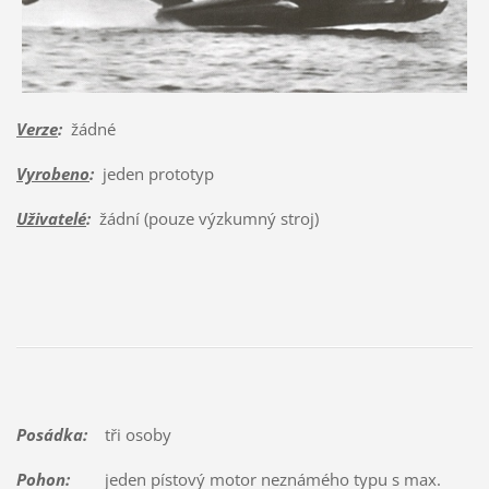
Verze
:
žádné
Vyrobeno
:
jeden prototyp
Uživatelé
:
žádní (pouze výzkumný stroj)
Posádka:
tři osoby
Pohon:
jeden pístový motor neznámého typu s max.