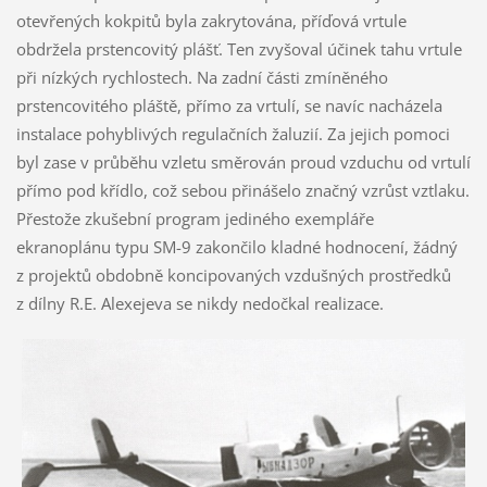
otevřených kokpitů byla zakrytována, příďová vrtule
obdržela prstencovitý plášť. Ten zvyšoval účinek tahu vrtule
při nízkých rychlostech. Na zadní části zmíněného
prstencovitého pláště, přímo za vrtulí, se navíc nacházela
instalace pohyblivých regulačních žaluzií. Za jejich pomoci
byl zase v průběhu vzletu směrován proud vzduchu od vrtulí
přímo pod křídlo, což sebou přinášelo značný vzrůst vztlaku.
Přestože zkušební program jediného exempláře
ekranoplánu typu SM-9 zakončilo kladné hodnocení, žádný
z projektů obdobně koncipovaných vzdušných prostředků
z dílny R.E. Alexejeva se nikdy nedočkal realizace.