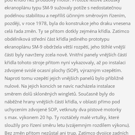
ekranoplánu typu SM-9 sužovaly potíže s nedostatečnou
podélnou stabilitou a nepříliš účinným směrovým řízením,
později, v roce 1978, byla do konstrukce jeho draku vnesena
celá řada změn. Ty se přitom dotkly zejména křídla. Zatímco
obdélníková střední část křídla jediného prototypu
ekranoplánu SM-9 obdržela větší rozpětí, jeho štíhlé vnější
části byly navrženy zcela nově. Vnitřní panely vnějších částí
křídla tohoto stroje přitom nyní vykazovaly, až po instalaci
zdvojené svislé ocasní plochy (SOP), výrazným vzepětím.
Naproti tomu vzepětí jejich vnějších panelů bylo přibližně
nulové. Na jejich koncích se navíc nacházela instalace
směrem dolů skloněných wingletů. Současně byly do
náběžné hrany vnějších částí křídla, v oblasti přímo pod
uchycením zdvojené SOP, vetknuty dva pístové motorky
s max. výkonem 20 hp. Ty roztáčely malé vrtulky, které
sloužily pro řízení směru letu (vzájemným rozdílem výkonu).
Bez změn přitom nezůstal ani trup. Zatímco dvojice zadních