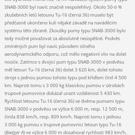
SNAB-3000 byl navíc značně nespolehlivý. Okolo 50-ti %
zkušebních letů letounu Tu-16 (černá 36) muselo být
předčasně ukončeno kuli nějaké závadě na naváděcím
systému této zbraně. Zkoušky pumy typu SNAB-3000 bylo
tedy možné považovat za absolutně neúspěšné. Podvěs
zmíněných pum byl navíc původem silného
aerodynamického odporu, což mělo negativní vliv na dolet
nosiče. Zatímco s dvojicí pum typu SNAB-3000 v podvěsu
měl letoun Tu-16 (černá 36) dolet 3 620 km, dolet tohoto
stroje s jednou pumou tohoto typu pod křídlem činil 4 500
km. Naproti tomu s 3 000 kg klasickou pumou v útrobách
trupové pumovnice dokázal urazit vzdálenost 5 430 km.
Rychlost letounu Tu-16 (černá 36) se dvěma pumami typu
SNAB-3000 v podvěsu ve výšce 6 000 m, resp. 12 500 m,
činila 838 km/h, resp. 809 km/h. Naproti tomu s jednou
3 000 kg pumou v trupové pumovnici letoun typu Tu-16
(
Badger A
) ve výšce 6 000 m dosahoval rychlosti 983 km/h,