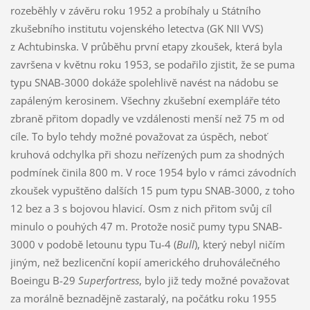
rozeběhly v závěru roku 1952 a probíhaly u Státního
zkušebního institutu vojenského letectva (GK NII VVS)
z Achtubinska. V průběhu první etapy zkoušek, která byla
završena v květnu roku 1953, se podařilo zjistit, že se puma
typu SNAB-3000 dokáže spolehlivě navést na nádobu se
zapáleným kerosinem. Všechny zkušební exempláře této
zbraně přitom dopadly ve vzdálenosti menší než 75 m od
cíle. To bylo tehdy možné považovat za úspěch, neboť
kruhová odchylka při shozu neřízených pum za shodných
podmínek činila 800 m. V roce 1954 bylo v rámci závodních
zkoušek vypuštěno dalších 15 pum typu SNAB-3000, z toho
12 bez a 3 s bojovou hlavicí. Osm z nich přitom svůj cíl
minulo o pouhých 47 m. Protože nosič pumy typu SNAB-
3000 v podobě letounu typu Tu-4 (
Bull
), který nebyl ničím
jiným, než bezlicenční kopií amerického druhoválečného
Boeingu B-29
Superfortress
, bylo již tedy možné považovat
za morálně beznadějně zastaralý, na počátku roku 1955