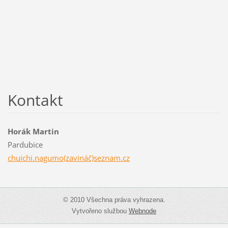
Kontakt
Horák Martin
Pardubice
chuichi.nagumo(zavináč)seznam.cz
© 2010 Všechna práva vyhrazena.
Vytvořeno službou
Webnode