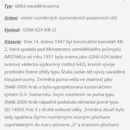
Typ
:
těžká naváděná puma
Určení
:
ničení rozměrných stacionárních pozemních cílů
Vyvinul
:
GSNII-624 (KB-2)
Historie
:
Dne 14. dubna 1947 byl konstrukční kanceláři KB-
2, která spadala pod Ministerstvo zemědělského průmyslu
(MSChM) a od roku 1951 byla známa jako GSNII-624 (státní
svazový vědecko-výzkumný institut 642), kromě vývoje
protilodní řízené střely typu Ščuka zadán též vývoj naváděné
klouzavé pumy. Zmíněná puma vešla ve známost jako
SNAB-3000 Krab a byla vyprojektována konstrukčním
týmem D.V. Svečarnika. Svým vzezřením se puma typu
SNAB-3000 Krab nápadně podobala německé pumě typu
SD-1400X
Fritz X
z druhé světové války. Zmíněná zbraň byla
tedy opatřena čtyřmi rozměrnými nosnými plochami
uspořádanými do tvaru písmene „X“ a ocasními plochami