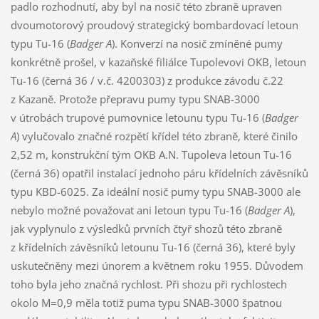
padlo rozhodnutí, aby byl na nosič této zbraně upraven
dvoumotorový proudový strategický bombardovací letoun
typu Tu-16 (
Badger A
). Konverzí na nosič zmíněné pumy
konkrétně prošel, v kazaňské filiálce Tupolevovi OKB, letoun
Tu-16 (černá 36 / v.č. 4200303) z produkce závodu č.22
z Kazaně. Protože přepravu pumy typu SNAB-3000
v útrobách trupové pumovnice letounu typu Tu-16 (
Badger
A
) vylučovalo značné rozpětí křídel této zbraně, které činilo
2,52 m, konstrukční tým OKB A.N. Tupoleva letoun Tu-16
(černá 36) opatřil instalací jednoho páru křídelních závěsníků
typu KBD-6025. Za ideální nosič pumy typu SNAB-3000 ale
nebylo možné považovat ani letoun typu Tu-16 (
Badger A
),
jak vyplynulo z výsledků prvních čtyř shozů této zbraně
z křídelních závěsníků letounu Tu-16 (černá 36), které byly
uskutečněny mezi únorem a květnem roku 1955. Důvodem
toho byla jeho značná rychlost. Při shozu při rychlostech
okolo M=0,9 měla totiž puma typu SNAB-3000 špatnou