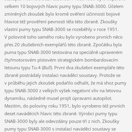
celkem 10 bojových hlavic pumy typu SNAB-3000. Účelem
zmíněných zkoušek bylo kromě ověření účinnosti bojové
hlavice též prověření pevnosti těla této zbraně. Zkoušky
vlastní pumy typu SNAB-3000 se rozeběhly v roce 1951.
V polovině toho samého roku bylo vyrobeno prvních něco
přes 20 zkušebních exemplářů této zbraně. Zpočátku byla
puma typu SNAB-3000 testována na speciálně upraveném
čtyřmotorovém pístovém strategickém bombardovacím
letounu typu Tu-4 (
Bull
). První dva zkušební exempláře této
zbraně postrádaly instalaci naváděcí soustavy. Protože se
v průběhu jejich zkoušek podařilo odhalit, že má shoz pumy
typu SNAB-3000 z velkých výšek negativní vliv na letovou
dynamiku, následně musel projít úpravami autopilot.
Mezitím, do poloviny roku 1951, bylo vyrobeno též prvních
deset naváděcích hlavic této zbraně. Výrobci pumy typu
SNAB-3000 byly ale odevzdány pouze tři z nich. Zkoušky
pumy typu SNAB-3000 s instalací naváděcí soustavy se