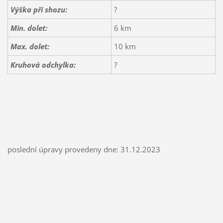
Výška při shozu:
?
Min. dolet:
6 km
Max. dolet:
10 km
Kruhová odchylka:
?
poslední úpravy provedeny dne: 31.12.2023