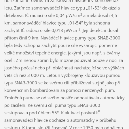
horizontální rovině. Ta zajišťovala navádění v koncové fázi
letu. Zatímco samonaváděcí hlavice typu „01-53“ dokázala
2
detekovat IČ radiaci o síle 0,04 µW/cm
a měla dosah 4,5
km, samonaváděcí hlavice typu „01-54“ byla schopna
2
zachytit IČ radiaci o síle 0,018 µW/cm
. Její detekční dosah
přitom činil 9 km. Naváděcí hlavice pumy typu SNAB-3000
byla tedy schopna zachytit pouze cíle vyzařující poměrně
velké množství tepelné energie, jakými jsou např. slévárny
oceli. Zmíněnou zbraň bylo možné používat pouze v noci za
jasného počasí nebo při oblačnosti nacházející se ve výškách
větších než 3 000 m. Letoun vyzbrojený klouzavou pumou
typu SNAB-3000 se ke svému cíli přibližoval stejně jako při
konvenčním bombardování za pomoci neřízených pum.
Zmíněná puma se od svého nosiče odpoutávala automaticky
po zacílení. Ke svému cíli puma typu SNAB-3000
sestupovala pod úhlem 55°. K aktivaci pasivní IČ
samonaváděcí hlavice docházelo automaticky v průběhu
sestupu. K tomu sloužil časovač. V roce 1950 bylo odpáleno