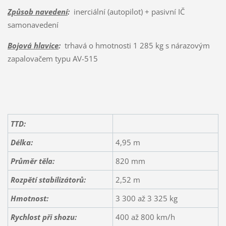
Způsob navedení
:
inerciální (autopilot) + pasivní IČ
samonavedení
Bojová hlavice
:
trhavá o hmotnosti 1 285 kg s nárazovým
zapalovačem typu AV-515
TTD:
Délka:
4,95 m
Průměr těla:
820 mm
Rozpětí
stabilizátorů:
2,52 m
Hmotnost:
3 300 až 3 325 kg
Rychlost při shozu:
400 až 800 km/h