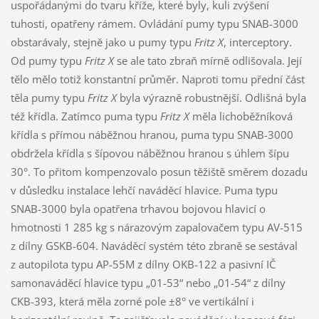
uspořádanými do tvaru kříže, které byly, kuli zvýšení
tuhosti, opatřeny rámem. Ovládání pumy typu SNAB-3000
obstarávaly, stejně jako u pumy typu
Fritz X
, interceptory.
Od pumy typu
Fritz X
se ale tato zbraň mírně odlišovala. Její
tělo mělo totiž konstantní průměr. Naproti tomu přední část
těla pumy typu
Fritz X
byla výrazně robustnější. Odlišná byla
též křídla. Zatímco puma typu
Fritz X
měla lichoběžníková
křídla s přímou náběžnou hranou, puma typu SNAB-3000
obdržela křídla s šípovou náběžnou hranou s úhlem šípu
30°. To přitom kompenzovalo posun těžiště směrem dozadu
v důsledku instalace lehčí naváděcí hlavice. Puma typu
SNAB-3000 byla opatřena trhavou bojovou hlavicí o
hmotnosti 1 285 kg s nárazovým zapalovačem typu AV-515
z dílny GSKB-604. Naváděcí systém této zbraně se sestával
z autopilota typu AP-55M z dílny OKB-122 a pasivní IČ
samonaváděcí hlavice typu „01-53“ nebo „01-54“ z dílny
CKB-393, která měla zorné pole ±8° ve vertikální i