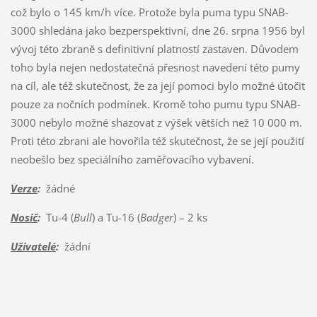
což bylo o 145 km/h více. Protože byla puma typu SNAB-
3000 shledána jako bezperspektivní, dne 26. srpna 1956 byl
vývoj této zbraně s definitivní platností zastaven. Důvodem
toho byla nejen nedostatečná přesnost navedení této pumy
na cíl, ale též skutečnost, že za její pomoci bylo možné útočit
pouze za nočních podmínek. Kromě toho pumu typu SNAB-
3000 nebylo možné shazovat z výšek větších než 10 000 m.
Proti této zbrani ale hovořila též skutečnost, že se její použití
neobešlo bez speciálního zaměřovacího vybavení.
Verze
:
žádné
Nosič
:
Tu-4 (
Bull
) a Tu-16 (
Badger
) – 2 ks
Uživatelé
:
žádní