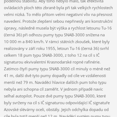
podélnou stabilitu. Aby toho nebylo málo, tak efektivita
ovládacích ploch této zbraně byla při tak velkých rychlostech
velmi nízká. To mělo přitom velmi negativní vliv na přesnost
navedení. Protože zlepšení sebou nepřinesly ani konstrukční
úpravy, následně musela být výška a rychlost letounu Tu-16
(černá 36) při odhozu pumy typu SNAB-3000 snížena na
10 000 m a 840 km/h. V rámci státních zkoušek, které byly
realizovány v září roku 1955, letoun Tu-16 (černá 36) svrhl
celkem 18 pum typu SNAB-3000, z toho 12 na cíl s IČ
signaturou ekvivalentní Krasnodarské ropné rafinérie.
Zatímco čtyři pumy typu SNAB-3000 cíl minuly o méně než
41 m, další dvě tyto pumy dopadly od cíle ve vzdálenosti
menší než 79 m. Naváděcí hlavice dalších pum toho typu
nebyla ani schopna cíl zaměřit. V jednom případě navíc
selhal autopilot. Pouze dvě pumy typu SNAB-3000, které
byly svrženy na cíl s IČ signaturou odpovídající IČ signatuře
Azovské slévárny oceli, obstály. Jejich odchylka dopadu od
cíle byla totiž menší než 12 m. Naváděcí systém pumy typu