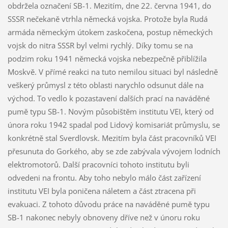
obdržela označení SB-1. Mezitím, dne 22. června 1941, do
SSSR nečekaně vtrhla německá vojska. Protože byla Rudá
armáda německým útokem zaskočena, postup německých
vojsk do nitra SSSR byl velmi rychlý. Díky tomu se na
podzim roku 1941 německá vojska nebezpečně přiblížila
Moskvě. V přímé reakci na tuto nemilou situaci byl následně
veškerý průmysl z této oblasti narychlo odsunut dále na
východ. To vedlo k pozastavení dalších prací na naváděné
pumě typu SB-1. Novým působištěm institutu VEI, který od
února roku 1942 spadal pod Lidový komisariát průmyslu, se
konkrétně stal Sverdlovsk. Mezitím byla část pracovníků VEI
přesunuta do Gorkého, aby se zde zabývala vývojem lodních
elektromotorů. Další pracovníci tohoto institutu byli
odvedeni na frontu. Aby toho nebylo málo část zařízení
institutu VEI byla poničena náletem a část ztracena při
evakuaci. Z tohoto důvodu práce na naváděné pumě typu
SB-1 nakonec nebyly obnoveny dříve než v únoru roku