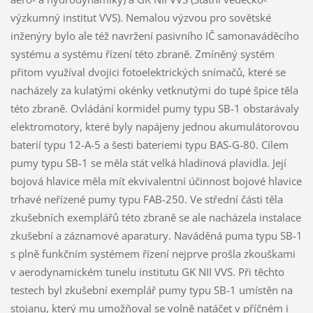
výzkumný institut VVS). Nemalou výzvou pro sovětské
inženýry bylo ale též navržení pasivního IČ samonaváděcího
systému a systému řízení této zbraně. Zmíněný systém
přitom využíval dvojici fotoelektrických snímačů, které se
nacházely za kulatými okénky vetknutými do tupé špice těla
této zbraně. Ovládání kormidel pumy typu SB-1 obstarávaly
elektromotory, které byly napájeny jednou akumulátorovou
baterií typu 12-A-5 a šesti bateriemi typu BAS-G-80. Cílem
pumy typu SB-1 se měla stát velká hladinová plavidla. Její
bojová hlavice měla mít ekvivalentní účinnost bojové hlavice
trhavé neřízené pumy typu FAB-250. Ve střední části těla
zkušebních exemplářů této zbraně se ale nacházela instalace
zkušební a záznamové aparatury. Naváděná puma typu SB-1
s plně funkčním systémem řízení nejprve prošla zkouškami
v aerodynamickém tunelu institutu GK NII VVS. Při těchto
testech byl zkušební exemplář pumy typu SB-1 umístěn na
stojanu, který mu umožňoval se volně natáčet v příčném i