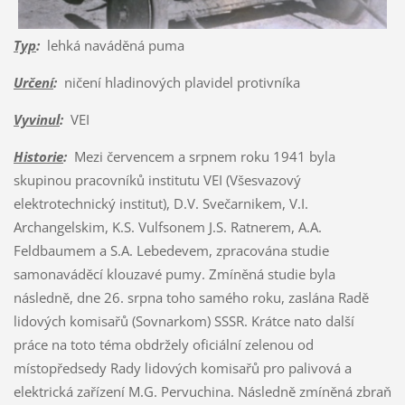
Typ
:
lehká naváděná puma
Určení
:
ničení hladinových plavidel protivníka
Vyvinul
:
VEI
Historie
:
Mezi červencem a srpnem roku 1941 byla
skupinou pracovníků institutu VEI (Všesvazový
elektrotechnický institut), D.V. Svečarnikem, V.I.
Archangelskim, K.S. Vulfsonem J.S. Ratnerem, A.A.
Feldbaumem a S.A. Lebedevem, zpracována studie
samonaváděcí klouzavé pumy. Zmíněná studie byla
následně, dne 26. srpna toho samého roku, zaslána Radě
lidových komisařů (Sovnarkom) SSSR. Krátce nato další
práce na toto téma obdržely oficiální zelenou od
místopředsedy Rady lidových komisařů pro palivová a
elektrická zařízení M.G. Pervuchina. Následně zmíněná zbraň