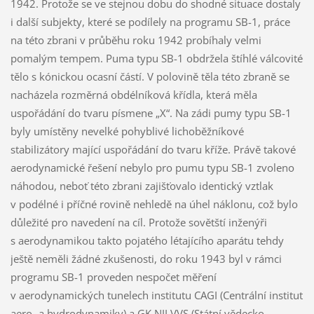
1942. Protože se ve stejnou dobu do shodné situace dostaly
i další subjekty, které se podílely na programu SB-1, práce
na této zbrani v průběhu roku 1942 probíhaly velmi
pomalým tempem. Puma typu SB-1 obdržela štíhlé válcovité
tělo s kónickou ocasní částí. V polovině těla této zbraně se
nacházela rozměrná obdélníková křídla, která měla
uspořádání do tvaru písmene „X“. Na zádi pumy typu SB-1
byly umístěny nevelké pohyblivé lichoběžníkové
stabilizátory mající uspořádání do tvaru kříže. Právě takové
aerodynamické řešení nebylo pro pumu typu SB-1 zvoleno
náhodou, neboť této zbrani zajišťovalo identický vztlak
v podélné i příčné rovině nehledě na úhel náklonu, což bylo
důležité pro navedení na cíl. Protože sovětští inženýři
s aerodynamikou takto pojatého létajícího aparátu tehdy
ještě neměli žádné zkušenosti, do roku 1943 byl v rámci
programu SB-1 proveden nespočet měření
v aerodynamických tunelech institutu CAGI (Centrální institut
aero- a hydrodynamiky) a GK NII VVS (Státní vědecko-