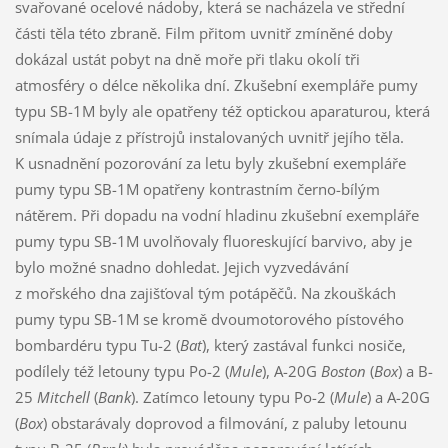
svařované ocelové nádoby, která se nacházela ve střední
části těla této zbraně. Film přitom uvnitř zmíněné doby
dokázal ustát pobyt na dně moře při tlaku okolí tři
atmosféry o délce několika dní. Zkušební exempláře pumy
typu SB-1M byly ale opatřeny též optickou aparaturou, která
snímala údaje z přístrojů instalovaných uvnitř jejího těla.
K usnadnění pozorování za letu byly zkušební exempláře
pumy typu SB-1M opatřeny kontrastním černo-bílým
nátěrem. Při dopadu na vodní hladinu zkušební exempláře
pumy typu SB-1M uvolňovaly fluoreskující barvivo, aby je
bylo možné snadno dohledat. Jejich vyzvedávání
z mořského dna zajišťoval tým potápěčů. Na zkouškách
pumy typu SB-1M se kromě dvoumotorového pístového
bombardéru typu Tu-2 (
Bat
), který zastával funkci nosiče,
podílely též letouny typu Po-2 (
Mule
), A-20G
Boston
(
Box
) a B-
25
Mitchell
(
Bank
). Zatímco letouny typu Po-2 (
Mule
) a A-20G
(
Box
) obstarávaly doprovod a filmování, z paluby letounu