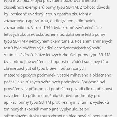
typu B-25 (
Bank
) byla prováděna pozorování letících
zkušebních exemplářů pumy typu SB-1M. Z tohoto důvodu
byl posledně uvedený letoun opatřen zkušební a
záznamovou aparaturou, oscilografem a filmovým
záznamníkem. V roce 1946 byla kromě závěrečné fáze
letových zkoušek uskutečněna též další série testů pumy
typu SB-1M v aerodynamickém tunelu. Posláním zmíněných
testů bylo ověření výsledků aerodynamických výpočtů.
V rámci závěrečné fáze letových zkoušek pumy typu SB-1M
byla mimo jiné ověřena schopnost naváděcí soustavy této
zbraně zachytit cíl typu bitevní loď za různých
meteorologických podmínek, včetně mlhavého a oblačného
počasí, a za různých světelných podmínek. Současně byl
prověřen vliv přítomnosti pobřeží na pozadí cíle na přesnost
navedení. To přitom umožnilo stanovit podmínky pro
aplikaci pumy typu SB-1M proti reálným cílům. Z výsledků
zmíněných zkoušek mimo jiné vyplynulo, že při
střemhlavém útoku touto zbraní na hladinový cíl není nutné