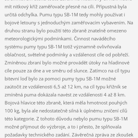
mít nitkový kříž zaměřovače přesně na cíli. Přípustná byla
určitá odchylka. Pumu typu SB-1M tedy mohly používat i
bojové letouny s jednoduchým zaměřovacím vybavením. Na
druhou stranu bylo použití této zbraně znatelně omezeno
meteorologickými podmínkami. Činnost naváděcího
systému pumy typu SB-1M totiž významně ovlivňovala
oblačnost, světelné podmínky a vzdálenost cíle od pobřeží.
Zmíněnou zbraní bylo možné provádět útoky na hladinové
cíle pouze za dne a ve směru od slunce. Zatímco na cíl typu
bitevní loď bylo za pomoci pumy typu SB-1M možné
zaútočit ze vzdálenosti 6,5 až 12 km, na cíl typu křižník se
zmíněná puma dokázala navést ze vzdálenosti 4 až 8 km.
Bojová hlavice této zbraně, která měla hmotnost pouhých
100 kg, byla ale nedostatečně silná k úplnému zničení cílů
této kategorie. Z tohoto důvodu nebylo pumu typu SB-1M
možné přijmout do výzbroje, a to i přesto, že splňovala
požadavky technického zadání. Závěrečná zpráva ze zkoušek