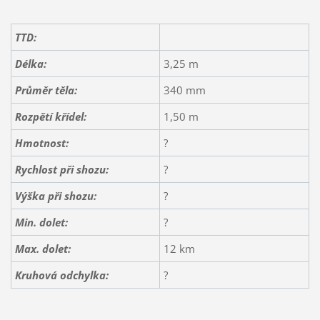
TTD:
Délka:
3,25 m
Průměr těla:
340 mm
Rozpětí
křídel:
1,50 m
Hmotnost:
?
Rychlost při shozu:
?
Výška při shozu:
?
Min. dolet:
?
Max. dolet:
12 km
Kruhová odchylka:
?