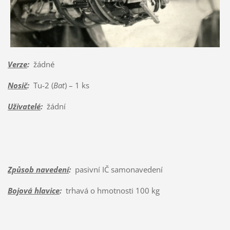
Verze
:
žádné
Nosič
:
Tu-2 (
Bat
) – 1 ks
Uživatelé
:
žádní
Způsob navedení
:
pasivní IČ samonavedení
Bojová hlavice
:
trhavá o hmotnosti 100 kg