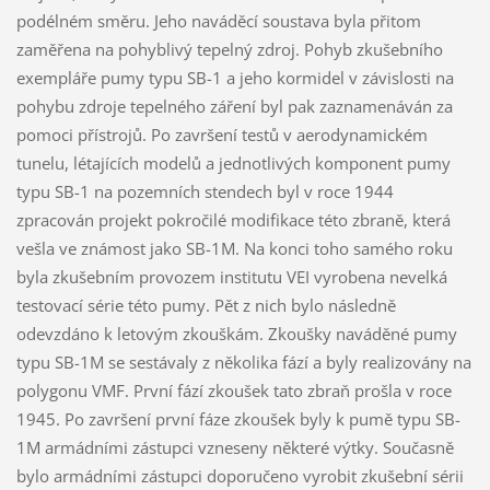
podélném směru. Jeho naváděcí soustava byla přitom
zaměřena na pohyblivý tepelný zdroj. Pohyb zkušebního
exempláře pumy typu SB-1 a jeho kormidel v závislosti na
pohybu zdroje tepelného záření byl pak zaznamenáván za
pomoci přístrojů. Po završení testů v aerodynamickém
tunelu, létajících modelů a jednotlivých komponent pumy
typu SB-1 na pozemních stendech byl v roce 1944
zpracován projekt pokročilé modifikace této zbraně, která
vešla ve známost jako SB-1M. Na konci toho samého roku
byla zkušebním provozem institutu VEI vyrobena nevelká
testovací série této pumy. Pět z nich bylo následně
odevzdáno k letovým zkouškám. Zkoušky naváděné pumy
typu SB-1M se sestávaly z několika fází a byly realizovány na
polygonu VMF. První fází zkoušek tato zbraň prošla v roce
1945. Po završení první fáze zkoušek byly k pumě typu SB-
1M armádními zástupci vzneseny některé výtky. Současně
bylo armádními zástupci doporučeno vyrobit zkušební sérii