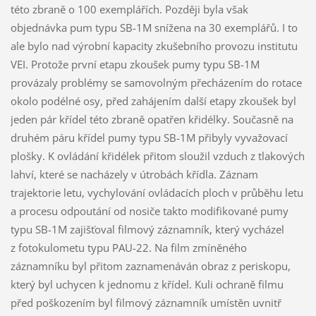
této zbraně o 100 exemplářích. Později byla však
objednávka pum typu SB-1M snížena na 30 exemplářů. I to
ale bylo nad výrobní kapacity zkušebního provozu institutu
VEI. Protože první etapu zkoušek pumy typu SB-1M
provázaly problémy se samovolným přecházením do rotace
okolo podélné osy, před zahájením další etapy zkoušek byl
jeden pár křídel této zbraně opatřen křidélky. Současně na
druhém páru křídel pumy typu SB-1M přibyly vyvažovací
plošky. K ovládání křidélek přitom sloužil vzduch z tlakových
lahví, které se nacházely v útrobách křídla. Záznam
trajektorie letu, vychylování ovládacích ploch v průběhu letu
a procesu odpoutání od nosiče takto modifikované pumy
typu SB-1M zajišťoval filmový záznamník, který vycházel
z fotokulometu typu PAU-22. Na film zmíněného
záznamníku byl přitom zaznamenáván obraz z periskopu,
který byl uchycen k jednomu z křídel. Kuli ochraně filmu
před poškozením byl filmový záznamník umístěn uvnitř