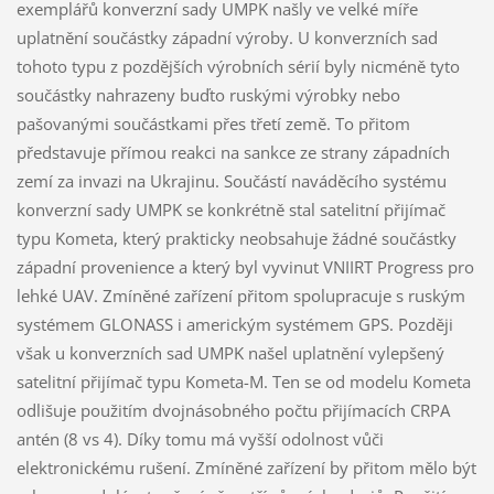
exemplářů konverzní sady UMPK našly ve velké míře
uplatnění součástky západní výroby. U konverzních sad
tohoto typu z pozdějších výrobních sérií byly nicméně tyto
součástky nahrazeny buďto ruskými výrobky nebo
pašovanými součástkami přes třetí země. To přitom
představuje přímou reakci na sankce ze strany západních
zemí za invazi na Ukrajinu. Součástí naváděcího systému
konverzní sady UMPK se konkrétně stal satelitní přijímač
typu Kometa, který prakticky neobsahuje žádné součástky
západní provenience a který byl vyvinut VNIIRT Progress pro
lehké UAV. Zmíněné zařízení přitom spolupracuje s ruským
systémem GLONASS i americkým systémem GPS. Později
však u konverzních sad UMPK našel uplatnění vylepšený
satelitní přijímač typu Kometa-M. Ten se od modelu Kometa
odlišuje použitím dvojnásobného počtu přijímacích CRPA
antén (8 vs 4). Díky tomu má vyšší odolnost vůči
elektronickému rušení. Zmíněné zařízení by přitom mělo být