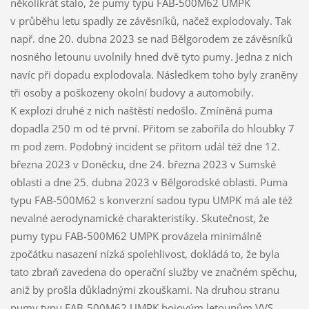
několikrát stalo, že pumy typu FAB-500M62 UMPK
v průběhu letu spadly ze závěsníků, načež explodovaly. Tak
např. dne 20. dubna 2023 se nad Bělgorodem ze závěsníků
nosného letounu uvolnily hned dvě tyto pumy. Jedna z nich
navíc při dopadu explodovala. Následkem toho byly zraněny
tři osoby a poškozeny okolní budovy a automobily.
K explozi druhé z nich naštěstí nedošlo. Zmíněná puma
dopadla 250 m od té první. Přitom se zabořila do hloubky 7
m pod zem. Podobný incident se přitom udál též dne 12.
března 2023 v Doněcku, dne 24. března 2023 v Sumské
oblasti a dne 25. dubna 2023 v Bělgorodské oblasti. Puma
typu FAB-500M62 s konverzní sadou typu UMPK má ale též
nevalné aerodynamické charakteristiky. Skutečnost, že
pumy typu FAB-500M62 UMPK provázela minimálně
zpočátku nasazení nízká spolehlivost, dokládá to, že byla
tato zbraň zavedena do operační služby ve značném spěchu,
aniž by prošla důkladnými zkouškami. Na druhou stranu
pumy typu FAB-500M62 UMPK bojovým letounům VVS