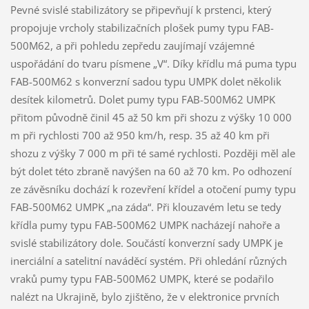
Pevné svislé stabilizátory se připevňují k prstenci, který
propojuje vrcholy stabilizačních plošek pumy typu FAB-
500M62, a při pohledu zepředu zaujímají vzájemné
uspořádání do tvaru písmene „V“. Díky křídlu má puma typu
FAB-500M62 s konverzní sadou typu UMPK dolet několik
desítek kilometrů. Dolet pumy typu FAB-500M62 UMPK
přitom původně činil 45 až 50 km při shozu z výšky 10 000
m při rychlosti 700 až 950 km/h, resp. 35 až 40 km při
shozu z výšky 7 000 m při té samé rychlosti. Později měl ale
být dolet této zbraně navýšen na 60 až 70 km. Po odhození
ze závěsníku dochází k rozevření křídel a otočení pumy typu
FAB-500M62 UMPK „na záda“. Při klouzavém letu se tedy
křídla pumy typu FAB-500M62 UMPK nacházejí nahoře a
svislé stabilizátory dole. Součástí konverzní sady UMPK je
inerciální a satelitní naváděcí systém. Při ohledání různých
vraků pumy typu FAB-500M62 UMPK, které se podařilo
nalézt na Ukrajině, bylo zjištěno, že v elektronice prvních