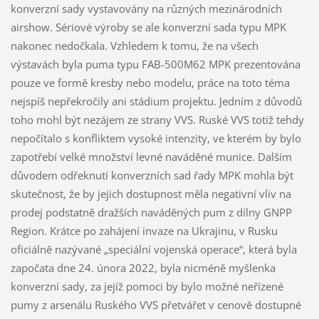
konverzní sady vystavovány na různých mezinárodních
airshow. Sériové výroby se ale konverzní sada typu MPK
nakonec nedočkala. Vzhledem k tomu, že na všech
výstavách byla puma typu FAB-500M62 MPK prezentována
pouze ve formě kresby nebo modelu, práce na toto téma
nejspíš nepřekročily ani stádium projektu. Jedním z důvodů
toho mohl být nezájem ze strany VVS. Ruské VVS totiž tehdy
nepočítalo s konfliktem vysoké intenzity, ve kterém by bylo
zapotřebí velké množství levné naváděné munice. Dalším
důvodem odřeknutí konverzních sad řady MPK mohla být
skutečnost, že by jejich dostupnost měla negativní vliv na
prodej podstatně dražších naváděných pum z dílny GNPP
Region. Krátce po zahájení invaze na Ukrajinu, v Rusku
oficiálně nazývané „speciální vojenská operace“, která byla
započata dne 24. února 2022, byla nicméně myšlenka
konverzní sady, za jejíž pomoci by bylo možné neřízené
pumy z arsenálu Ruského VVS přetvářet v cenově dostupné