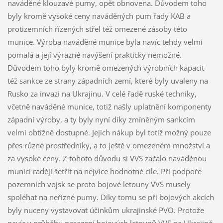
naváděné klouzavé pumy, opět obnovena. Důvodem toho
byly kromě vysoké ceny naváděných pum řady KAB a
protizemních řízených střel též omezené zásoby této
munice. Výroba naváděné munice byla navíc tehdy velmi
pomalá a její výrazné navýšení prakticky nemožné.
Důvodem toho byly kromě omezených výrobních kapacit
též sankce ze strany západních zemí, které byly uvaleny na
Rusko za invazi na Ukrajinu. V celé řadě ruské techniky,
včetně naváděné munice, totiž našly uplatnění komponenty
západní výroby, a ty byly nyní díky zmíněným sankcím
velmi obtížně dostupné. Jejich nákup byl totiž možný pouze
přes různé prostředníky, a to ještě v omezeném množství a
za vysoké ceny. Z tohoto důvodu si VVS začalo naváděnou
munici raději šetřit na nejvíce hodnotné cíle. Při podpoře
pozemních vojsk se proto bojové letouny VVS musely
spoléhat na neřízné pumy. Díky tomu se při bojových akcích
byly nuceny vystavovat účinkům ukrajinské PVO. Protože