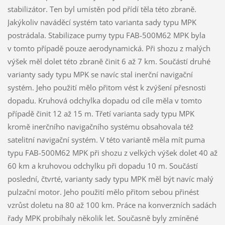
stabilizátor. Ten byl umístěn pod přídí těla této zbraně.
Jakýkoliv naváděcí systém tato varianta sady typu MPK
postrádala. Stabilizace pumy typu FAB-500M62 MPK byla
v tomto případě pouze aerodynamická. Při shozu z malých
výšek měl dolet této zbraně činit 6 až 7 km. Součástí druhé
varianty sady typu MPK se navíc stal inerční navigační
systém. Jeho použití mělo přitom vést k zvýšení přesnosti
dopadu. Kruhová odchylka dopadu od cíle měla v tomto
případě činit 12 až 15 m. Třetí varianta sady typu MPK
kromě inerčního navigačního systému obsahovala též
satelitní navigační systém. V této variantě měla mít puma
typu FAB-500M62 MPK při shozu z velkých výšek dolet 40 až
60 km a kruhovou odchylku při dopadu 10 m. Součástí
poslední, čtvrté, varianty sady typu MPK měl být navíc malý
pulzační motor. Jeho použití mělo přitom sebou přinést
vzrůst doletu na 80 až 100 km. Práce na konverzních sadách
řady MPK probíhaly několik let. Současně byly zmíněné