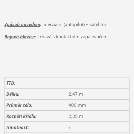
Způsob navedení
:
inerciální (autopilot) + satelitní
Bojová hlavice
:
trhavá s kontaktním zapalovačem
TTD:
Délka:
2,47 m
Průměr těla:
400 mm
Rozpětí
křídla
:
2,35 m
Hmotnost:
?