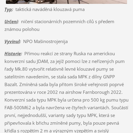
Typ
:
taktická naváděná klouzavá puma
Určení
:
ničení stacionárních pozemních cílů s předem
známou polohou
Vyvinul
:
NPO Mašinostrojenija
Historie
:
Přímou reakcí ze strany Ruska na americkou
konverzní sadu JDAM, za jejíž pomoci lze z neřízených pum
řady Mk.80 vytvořit relativně levné klouzavé pumy se
satelitním navedením, se stala sada MPK z dílny GNPP
Bazalt. Zmíněná sada byla přitom široké veřejnosti poprvé
prezentována v roce 2002 na airshow Farnborough 2022.
Konverzní sada typu MPK byla určena pro 500 kg pumu typu
FAB-500M62 a byla navržena ve čtyřech variantách. Součástí
první, nejjednodušší, varianty sady typu MPK, která se
připevňovala k břichu zmíněné pumy, byla pouze pevná
křídla s rozpětím 2 m a výrazným vzepětím a svislý