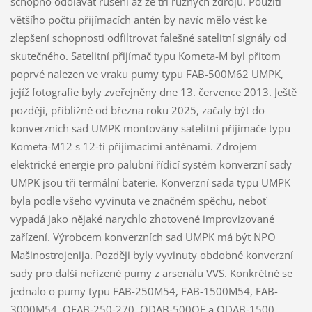
schopno odolávat rušení až ze tří různých zdrojů. Použití
většího počtu přijímacích antén by navíc mělo vést ke
zlepšení schopnosti odfiltrovat falešné satelitní signály od
skutečného. Satelitní přijímač typu Kometa-M byl přitom
poprvé nalezen ve vraku pumy typu FAB-500M62 UMPK,
jejíž fotografie byly zveřejněny dne 13. července 2013. Ještě
později, přibližně od března roku 2025, začaly být do
konverzních sad UMPK montovány satelitní přijímače typu
Kometa-M12 s 12-ti přijímacími anténami. Zdrojem
elektrické energie pro palubní řídicí systém konverzní sady
UMPK jsou tři termální baterie. Konverzní sada typu UMPK
byla podle všeho vyvinuta ve značném spěchu, neboť
vypadá jako nějaké narychlo zhotovené improvizované
zařízení. Výrobcem konverzních sad UMPK má být NPO
Mašinostrojenija. Později byly vyvinuty obdobné konverzní
sady pro další neřízené pumy z arsenálu VVS. Konkrétně se
jednalo o pumy typu FAB-250M54, FAB-1500M54, FAB-
3000M54, OFAB-250-270, ODAB-500OF a ODAB-1500.