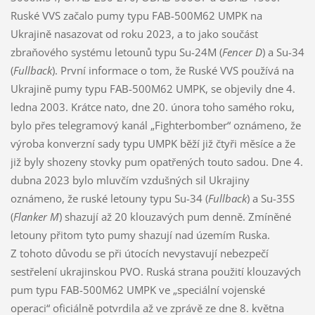
Ruské VVS začalo pumy typu FAB-500M62 UMPK na
Ukrajině nasazovat od roku 2023, a to jako součást
zbraňového systému letounů typu Su-24M (
Fencer D
) a Su-34
(
Fullback
). První informace o tom, že Ruské VVS používá na
Ukrajině pumy typu FAB-500M62 UMPK, se objevily dne 4.
ledna 2003. Krátce nato, dne 20. února toho samého roku,
bylo přes telegramový kanál „Fighterbomber“ oznámeno, že
výroba konverzní sady typu UMPK běží již čtyři měsíce a že
již byly shozeny stovky pum opatřených touto sadou. Dne 4.
dubna 2023 bylo mluvčím vzdušných sil Ukrajiny
oznámeno, že ruské letouny typu Su-34 (
Fullback
) a Su-35S
(
Flanker M
) shazují až 20 klouzavých pum denně. Zmíněné
letouny přitom tyto pumy shazují nad územím Ruska.
Z tohoto důvodu se při útocích nevystavují nebezpečí
sestřelení ukrajinskou PVO. Ruská strana použití klouzavých
pum typu FAB-500M62 UMPK ve „speciální vojenské
operaci“ oficiálně potvrdila až ve zprávě ze dne 8. května