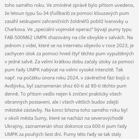
toho samého roku. Ve zmíněné zprávě bylo přitom uvedeno,
že letoun typu Su-34 (
Fullback
) za pomoci klouzavých pum
zasáhl seskupení zahraničních žoldnéřů poblíž Ivanovky u
Charkova. Ve „speciální vojenské operaci“ bývají pumy typu
FAB-500M62 UMPK shazovány na cíle obvykle v salvách. Na
jednom z videí, které se na internetu objevilo v roce 2023, je
zachycen útok za pomoci hned čtyř těchto pum vypuštěných
v jedné salvě. Za velmi krátkou dobu začaly útoky za pomoci
pum řady UMPK nabývat na velmi vysoké intenzitě. Tak
např. na počátku února roku 2024, v závěrečné fázi bojů o
Avdijivku, byl zaznamenán shoz 60-ti až 80-ti těchto pum
denně. To přitom vedlo nejen k zničení prakticky všech
obranných postavení, ale i všech větších budov zdejší
městské zástavby. Na konci března toho samého roku byl
v okolí města Sumy, které se nachází na severovýchodě
Ukrajiny, zaznamenán shoz dokonce cca 600-ti pum řady
UMPK za pouhých šest dní. Pumy této řady se tak staly