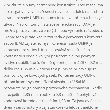
k břichu těla pumy nezměněné konstrukce. Toto řešení má
sice negativní vliv na přesnost navedení a dolet, na druhou
stranu lze sady UMPK na pumy instalovat přímo u bojových
útvarů. Naproti tomu instalace americké sady JDAM je
možná pouze v opravárenských nebo výrobních závodech.
Kromě toho je tato konverzní sada v porovnání s konverzní
sadou JDAM zajisté levnější. Konverzní sada UMPK je
zhotovena ze slitiny hliníku a sestává se ze štíhlého
kontejneru s obdélníkovým průřezem a dvou pevných
svislých stabilizátorů. Zmíněný kontejner má šířku 0,2 m a
délku cca 1,85 m a k břichu těla pumy se připevňuje za
pomoci trojice kovových pásek. Kontejner sady UMPK
přitom kromě systému řízení obsahuje též štíhlé
rozevíratelné (za pomoci pružinového mechanismu) křídlo
s rozpětím 2,35 m a hloubkou 0,3 m a štíhlá pohyblivá
vodorovná kormidla s rozpětím 1,03 m. Ta jsou ovládána
dvěma servomotory a zajišťují korekci letové trajektorie.