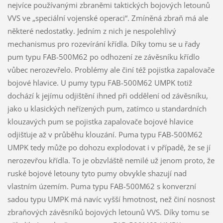
nejvíce používanými zbraněmi taktických bojových letounů
VVS ve „speciální vojenské operaci“. Zmíněná zbraň má ale
některé nedostatky. Jedním z nich je nespolehlivý
mechanismus pro rozevírání křídla. Díky tomu se u řady
pum typu FAB-500M62 po odhození ze závěsníku křídlo
vůbec nerozevřelo. Problémy ale činí též pojistka zapalovače
bojové hlavice. U pumy typu FAB-500M62 UMPK totiž
dochází k jejímu odjištění ihned při oddělení od závěsníku,
jako u klasických neřízených pum, zatímco u standardních
klouzavých pum se pojistka zapalovače bojové hlavice
odjišťuje až v průběhu klouzání. Puma typu FAB-500M62
UMPK tedy může po dohozu explodovat i v případě, že se jí
nerozevřou křídla. To je obzvláště nemilé už jenom proto, že
ruské bojové letouny tyto pumy obvykle shazují nad
vlastním územím. Puma typu FAB-500M62 s konverzní
sadou typu UMPK má navíc vyšší hmotnost, než činí nosnost
zbraňových závěsníků bojových letounů VVS. Díky tomu se