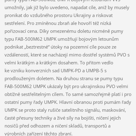
umožnily, jak již bylo uvedeno, napadat cíle, aniž by musely
pronikat do vzdušného prostoru Ukrajiny a riskovat
sestřelení. Pro zmíněnou zbraň ale hovoří též nízká
pořizovací cena. Díky omezenému doletu nicméně pumy
typu FAB-500M62 UMPK umožňují bojovým letounům
podnikat „beztrestné“ útoky na pozemní cíle pouze ze
vzdáleností, které se nacházejí mimo dostřel systémů PVO s
velmi krátkým a krátkým dosahem. To přitom vedlo
ke vzniku konverzních sad UMPK-PD a UMPB-5 s
prodlouženým doletem. Na druhou stranu se pumy typu
FAB-500M62 UMPK ukázaly být pro ukrajinskou PVO velmi
obtížně sestřelitelným cílem. To samé samozřejmě platí i pro
ostatní pumy řady UMPK. Hlavní obranou proti pumám řady
UMPK se proto staly rušiče satelitního signálu, maskování,
časté přesuny techniky a živé síly na bojišti, ničení jejich
nosičů před odhozem a ničení skladů, transportů a
výrobních zařízení těchto zbraní.