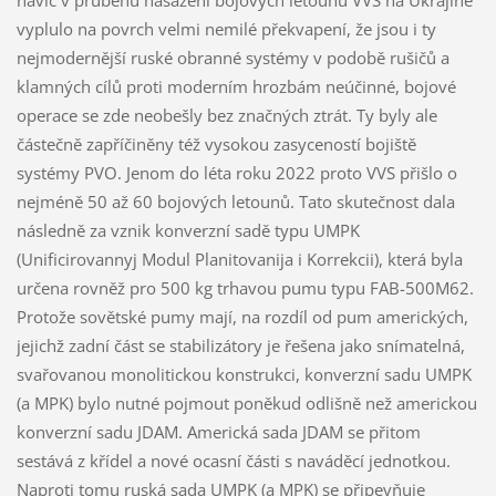
navíc v průběhu nasazení bojových letounů VVS na Ukrajině
vyplulo na povrch velmi nemilé překvapení, že jsou i ty
nejmodernější ruské obranné systémy v podobě rušičů a
klamných cílů proti moderním hrozbám neúčinné, bojové
operace se zde neobešly bez značných ztrát. Ty byly ale
částečně zapříčiněny též vysokou zasyceností bojiště
systémy PVO. Jenom do léta roku 2022 proto VVS přišlo o
nejméně 50 až 60 bojových letounů. Tato skutečnost dala
následně za vznik konverzní sadě typu UMPK
(Unificirovannyj Modul Planitovanija i Korrekcii), která byla
určena rovněž pro 500 kg trhavou pumu typu FAB-500M62.
Protože sovětské pumy mají, na rozdíl od pum amerických,
jejichž zadní část se stabilizátory je řešena jako snímatelná,
svařovanou monolitickou konstrukci, konverzní sadu UMPK
(a MPK) bylo nutné pojmout poněkud odlišně než americkou
konverzní sadu JDAM. Americká sada JDAM se přitom
sestává z křídel a nové ocasní části s naváděcí jednotkou.
Naproti tomu ruská sada UMPK (a MPK) se připevňuje