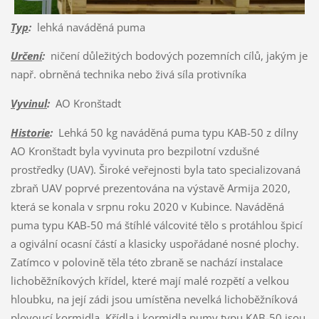
Typ
:
lehká naváděná puma
Určení
:
ničení důležitých bodových pozemních cílů, jakým je
např. obrněná technika nebo živá síla protivníka
Vyvinul
:
AO Kronštadt
Historie
:
Lehká 50 kg naváděná puma typu KAB-50 z dílny
AO Kronštadt byla vyvinuta pro bezpilotní vzdušné
prostředky (UAV). Široké veřejnosti byla tato specializovaná
zbraň UAV poprvé prezentována na výstavě Armija 2020,
která se konala v srpnu roku 2020 v Kubince. Naváděná
puma typu KAB-50 má štíhlé válcovité tělo s protáhlou špicí
a ogivální ocasní částí a klasicky uspořádané nosné plochy.
Zatímco v polovině těla této zbraně se nachází instalace
lichoběžníkových křídel, které mají malé rozpětí a velkou
hloubku, na její zádi jsou umístěna nevelká lichoběžníková
plovoucí kormidla. Křídla i kormidla pumy typu KAB-50 jsou