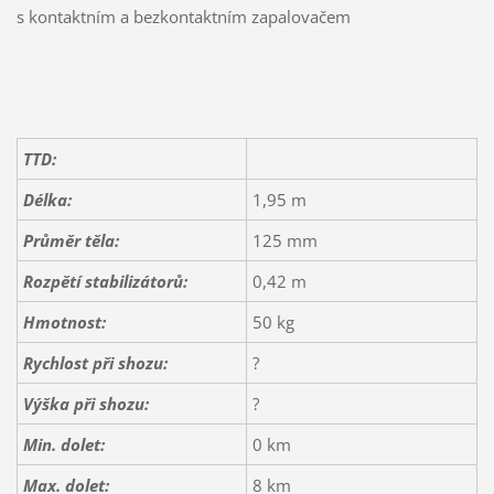
s kontaktním a bezkontaktním zapalovačem
TTD:
Délka:
1,95 m
Průměr těla:
125 mm
Rozpětí
stabilizátorů:
0,42 m
Hmotnost:
50 kg
Rychlost při shozu:
?
Výška při shozu:
?
Min. dolet:
0 km
Max. dolet:
8 km