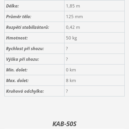
Délka:
1,85 m
Průměr těla:
125 mm
Rozpětí
stabilizátorů:
0,42 m
Hmotnost:
50 kg
Rychlost při shozu:
?
Výška při shozu:
?
Min. dolet:
0 km
Max. dolet:
8 km
Kruhová odchylka:
?
KAB-50S