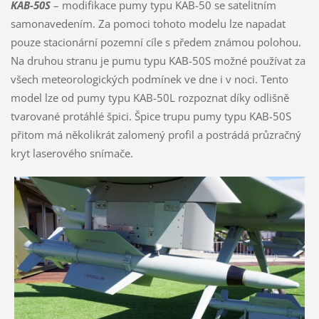
KAB-50S
– modifikace pumy typu KAB-50 se satelitním
samonavedením. Za pomoci tohoto modelu lze napadat
pouze stacionární pozemní cíle s předem známou polohou.
Na druhou stranu je pumu typu KAB-50S možné používat za
všech meteorologických podmínek ve dne i v noci. Tento
model lze od pumy typu KAB-50L rozpoznat díky odlišně
tvarované protáhlé špici. Špice trupu pumy typu KAB-50S
přitom má několikrát zalomený profil a postrádá průzračný
kryt laserového snímače.