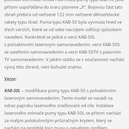
přitom uspořádána do tvaru písmene „X“. Bojovou část tato
zbraň přebírá od neřízené 122 mm neřízené dělostřelecké
rakety typu
Grad
. Puma typu KAB-50 byla vyvinuta hned ve
třech verzích, které se od sebe navzájem odlišují způsobem
navedení. Konkrétně se jedná o verzi KAB-50L
s poloaktivním laserovým samonavedením, verzi KAB-50S
se satelitním samonavedením a verzi KAB-50TV s pasivním
TV samonavedením. V jakém stádiu se v současnosti nachází
vývoj této zbraně, není bohužel známo.
Verze
:
KAB-50L
– modifikace pumy typu KAB-50 s poloaktivním
laserovým samonavedením. Tento model se navádí na
odraz paprsku laserového značkovače od cíle. Instalace
laserového snímače pumy typu KAB-50L se přitom nachází
za malým polokulovitým průzračným krytem, který se
nachází na protáhlé špici trupu s ogiválním profilem.