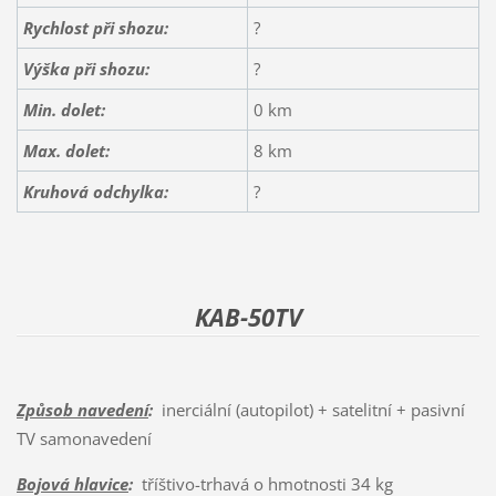
Rychlost při shozu:
?
Výška při shozu:
?
Min. dolet:
0 km
Max. dolet:
8 km
Kruhová odchylka:
?
KAB-50TV
Způsob navedení
:
inerciální (autopilot) + satelitní + pasivní
TV samonavedení
Bojová hlavice
:
tříštivo-trhavá o hmotnosti 34 kg