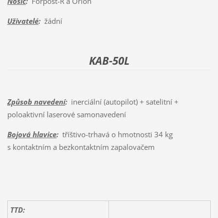
Nosič
:
Forpost-R a Orion
Uživatelé
:
žádní
KAB-50L
Způsob navedení
:
inerciální (autopilot) + satelitní +
poloaktivní laserové samonavedení
Bojová hlavice
:
tříštivo-trhavá o hmotnosti 34 kg
s kontaktním a bezkontaktním zapalovačem
TTD: