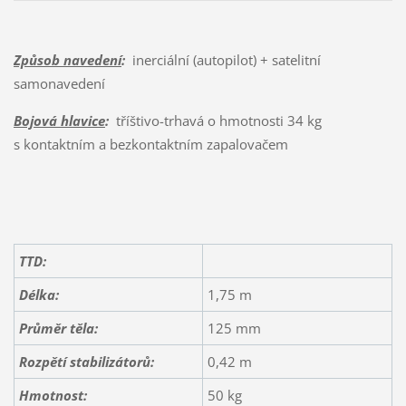
Způsob navedení
:
inerciální (autopilot) + satelitní
samonavedení
Bojová hlavice
:
tříštivo-trhavá o hmotnosti 34 kg
s kontaktním a bezkontaktním zapalovačem
TTD:
Délka:
1,75 m
Průměr těla:
125 mm
Rozpětí
stabilizátorů:
0,42 m
Hmotnost:
50 kg