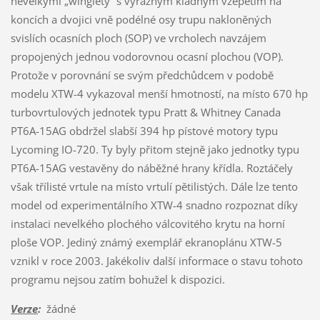
nevelkými „winglety“ s výrazným kladným vzepětím na
koncích a dvojici vně podélné osy trupu nakloněných
svislích ocasních ploch (SOP) ve vrcholech navzájem
propojených jednou vodorovnou ocasní plochou (VOP).
Protože v porovnání se svým předchůdcem v podobě
modelu XTW-4 vykazoval menší hmotností, na místo 670 hp
turbovrtulových jednotek typu Pratt & Whitney Canada
PT6A-15AG obdržel slabší 394 hp pístové motory typu
Lycoming IO-720. Ty byly přitom stejně jako jednotky typu
PT6A-15AG vestavěny do náběžné hrany křídla. Roztáčely
však třílisté vrtule na místo vrtulí pětilistých. Dále lze tento
model od experimentálního XTW-4 snadno rozpoznat díky
instalaci nevelkého plochého válcovitého krytu na horní
ploše VOP. Jediný známý exemplář ekranoplánu XTW-5
vznikl v roce 2003. Jakékoliv další informace o stavu tohoto
programu nejsou zatím bohužel k dispozici.
Verze
:
žádné