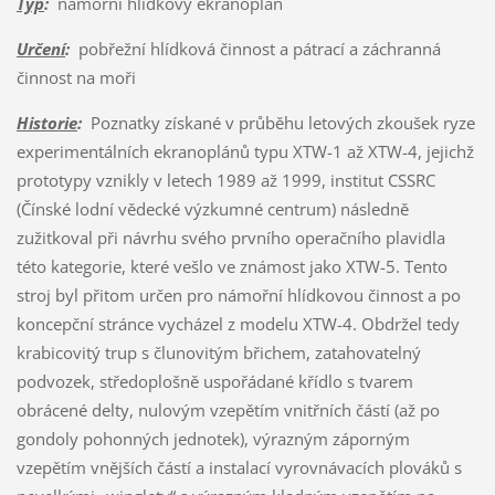
Typ
:
námořní hlídkový ekranoplán
Určení
:
pobřežní hlídková činnost a pátrací a záchranná
činnost na moři
Historie
:
Poznatky získané v průběhu letových zkoušek ryze
experimentálních ekranoplánů typu XTW-1 až XTW-4, jejichž
prototypy vznikly v letech 1989 až 1999, institut CSSRC
(Čínské lodní vědecké výzkumné centrum) následně
zužitkoval při návrhu svého prvního operačního plavidla
této kategorie, které vešlo ve známost jako XTW-5. Tento
stroj byl přitom určen pro námořní hlídkovou činnost a po
koncepční stránce vycházel z modelu XTW-4. Obdržel tedy
krabicovitý trup s člunovitým břichem, zatahovatelný
podvozek, středoplošně uspořádané křídlo s tvarem
obrácené delty, nulovým vzepětím vnitřních částí (až po
gondoly pohonných jednotek), výrazným záporným
vzepětím vnějších částí a instalací vyrovnávacích plováků s