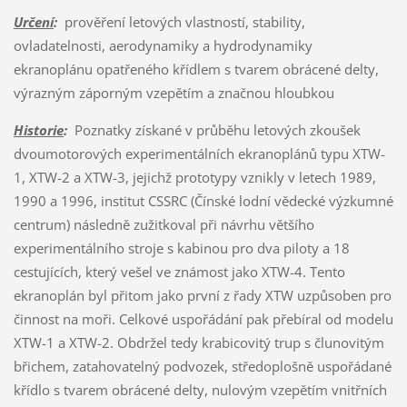
Určení
:
prověření letových vlastností, stability,
ovladatelnosti, aerodynamiky a hydrodynamiky
ekranoplánu opatřeného křídlem s tvarem obrácené delty,
výrazným záporným vzepětím a značnou hloubkou
Historie
:
Poznatky získané v průběhu letových zkoušek
dvoumotorových experimentálních ekranoplánů typu XTW-
1, XTW-2 a XTW-3, jejichž prototypy vznikly v letech 1989,
1990 a 1996, institut CSSRC (Čínské lodní vědecké výzkumné
centrum) následně zužitkoval při návrhu většího
experimentálního stroje s kabinou pro dva piloty a 18
cestujících, který vešel ve známost jako XTW-4. Tento
ekranoplán byl přitom jako první z řady XTW uzpůsoben pro
činnost na moři. Celkové uspořádání pak přebíral od modelu
XTW-1 a XTW-2. Obdržel tedy krabicovitý trup s člunovitým
břichem, zatahovatelný podvozek, středoplošně uspořádané
křídlo s tvarem obrácené delty, nulovým vzepětím vnitřních