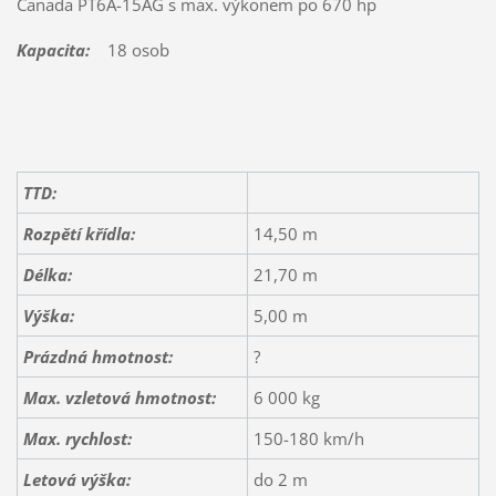
Canada PT6A-15AG s max. výkonem po 670 hp
Kapacita:
18 osob
TTD:
Rozpětí křídla:
14,50 m
Délka:
21,70 m
Výška:
5,00 m
Prázdná hmotnost:
?
Max. vzletová hmotnost:
6 000 kg
Max. rychlost:
150-180 km/h
Letová výška:
do 2 m