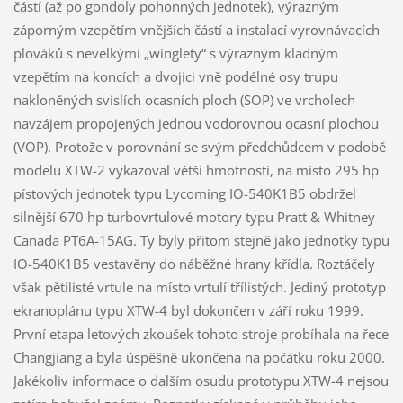
částí (až po gondoly pohonných jednotek), výrazným
záporným vzepětím vnějších částí a instalací vyrovnávacích
plováků s nevelkými „winglety“ s výrazným kladným
vzepětím na koncích a dvojici vně podélné osy trupu
nakloněných svislích ocasních ploch (SOP) ve vrcholech
navzájem propojených jednou vodorovnou ocasní plochou
(VOP). Protože v porovnání se svým předchůdcem v podobě
modelu XTW-2 vykazoval větší hmotností, na místo 295 hp
pístových jednotek typu Lycoming IO-540K1B5 obdržel
silnější 670 hp turbovrtulové motory typu Pratt & Whitney
Canada PT6A-15AG. Ty byly přitom stejně jako jednotky typu
IO-540K1B5 vestavěny do náběžné hrany křídla. Roztáčely
však pětilisté vrtule na místo vrtulí třílistých. Jediný prototyp
ekranoplánu typu XTW-4 byl dokončen v září roku 1999.
První etapa letových zkoušek tohoto stroje probíhala na řece
Changjiang a byla úspěšně ukončena na počátku roku 2000.
Jakékoliv informace o dalším osudu prototypu XTW-4 nejsou