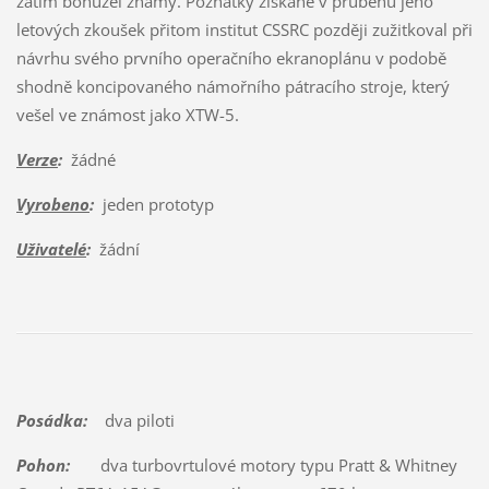
zatím bohužel známy. Poznatky získané v průběhu jeho
letových zkoušek přitom institut CSSRC později zužitkoval při
návrhu svého prvního operačního ekranoplánu v podobě
shodně koncipovaného námořního pátracího stroje, který
vešel ve známost jako XTW-5.
Verze
:
žádné
Vyrobeno
:
jeden prototyp
Uživatelé
:
žádní
Posádka:
dva piloti
Pohon:
dva turbovrtulové motory typu Pratt & Whitney