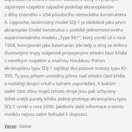
záporným vzepětím nápadně podobají ekranoplánům
z dílny známého v USA působícího německého konstruktéra
A. Lippische, šestimístný model SDJ-1 je obdobně jako první
ekranoplán čínské konstrukce v podobě jednomotorového
experimentálního modelu „Type 961“, který vznikl už v roce
1968, koncipován jako katamarán. Jde tedy o stroj se dvěma
člunovitými trupy vzájemně propojenými střední částí křídla
s nevelkým rozpětím a značnou hloubkou. Pohon
ekranoplánu typu SDJ-1 zajišťují dva pístové motory typu IO-
350. Ty jsou přitom umístěny přímo nad střední částí křídla
a roztáčejí dvojici vrtulí v tažném uspořádání. K bokům
zadní části obou trupů tohoto stroje jsou pak uchyceny
štíhlé vnější panely křídla. Jediný prototyp ekranoplánu typu
SDJ-1 vznikl v roce 2000. Jakékoliv další informace o tomto
modelu nejsou zatím bohužel k dispozici.
Verze
:
žádné