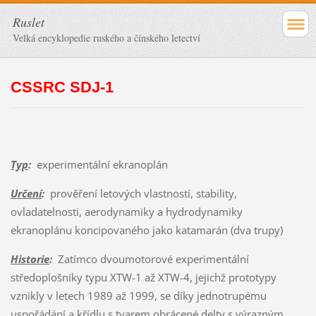
Ruslet
Velká encyklopedie ruského a čínského letectví
CSSRC SDJ-1
Typ
:
experimentální ekranoplán
Určení
:
prověření letových vlastností, stability,
ovladatelnosti, aerodynamiky a hydrodynamiky
ekranoplánu koncipovaného jako katamarán (dva trupy)
Historie
:
Zatímco dvoumotorové experimentální
středoplošníky typu XTW-1 až XTW-4, jejichž prototypy
vznikly v letech 1989 až 1999, se díky jednotrupému
uspořádání a křídlu s tvarem obrácené delty s výrazným