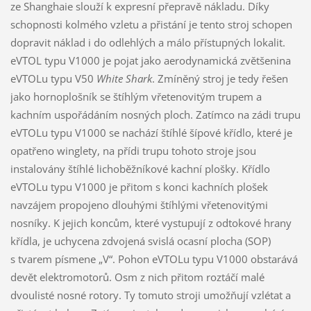
ze Shanghaie slouží k expresní přepravě nákladu. Díky
schopnosti kolmého vzletu a přistání je tento stroj schopen
dopravit náklad i do odlehlých a málo přístupných lokalit.
eVTOL typu V1000 je pojat jako aerodynamická zvětšenina
eVTOLu typu V50
White Shark
. Zmíněný stroj je tedy řešen
jako hornoplošník se štíhlým vřetenovitým trupem a
kachním uspořádáním nosných ploch. Zatímco na zádi trupu
eVTOLu typu V1000 se nachází štíhlé šípové křídlo, které je
opatřeno winglety, na přídi trupu tohoto stroje jsou
instalovány štíhlé lichoběžníkové kachní plošky. Křídlo
eVTOLu typu V1000 je přitom s konci kachních plošek
navzájem propojeno dlouhými štíhlými vřetenovitými
nosníky. K jejich koncům, které vystupují z odtokové hrany
křídla, je uchycena zdvojená svislá ocasní plocha (SOP)
s tvarem písmene „V“. Pohon eVTOLu typu V1000 obstarává
devět elektromotorů. Osm z nich přitom roztáčí malé
dvoulisté nosné rotory. Ty tomuto stroji umožňují vzlétat a