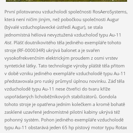
První pilotovanou vzducholodí společnosti RosAeroSystems,
která není ničím jiným, než pobočkou společnosti Augur
(bývalé vzduchoplavecké ústředí Augur), se stala
jednomístná héliová nevyztužená vzducholoď typu Au-11
Aist
. Plášť doutníkovitého těla jediného exempláře tohoto
stroje (RF-000034R) ukrývá balonet a je svařen
vysokofrekvenčním elektrickým proudem z osmi vrstev
syntetické látky. Tato technologie výroby pláště těla přitom
v době vzniku jediného exempláře vzducholodě typu Au-11
představovala pro ruský průmysl úplnou novinku. Záď těla
vzducholodě typu Au-11 nese čtveřici do tvaru kříže
uspořádaných lichoběžníkových stabilizátorů. Gondola
tohoto stroje je opatřena jedním kolečkem a kromě bohatě
zasklené uzavřené jednomístné pilotní kabiny ukrývá též
pohonný systém. Pohon jediného exempláře vzducholodě
typu Au-11 obstarává jeden 65 hp pístový motor typu Rotax