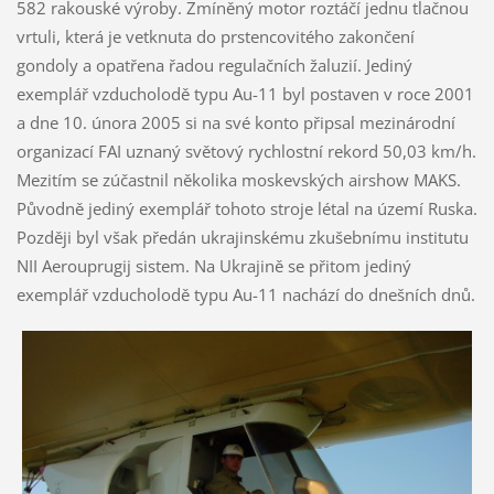
582 rakouské výroby. Zmíněný motor roztáčí jednu tlačnou
vrtuli, která je vetknuta do prstencovitého zakončení
gondoly a opatřena řadou regulačních žaluzií. Jediný
exemplář vzducholodě typu Au-11 byl postaven v roce 2001
a dne 10. února 2005 si na své konto připsal mezinárodní
organizací FAI uznaný světový rychlostní rekord 50,03 km/h.
Mezitím se zúčastnil několika moskevských airshow MAKS.
Původně jediný exemplář tohoto stroje létal na území Ruska.
Později byl však předán ukrajinskému zkušebnímu institutu
NII Aerouprugij sistem. Na Ukrajině se přitom jediný
exemplář vzducholodě typu Au-11 nachází do dnešních dnů.