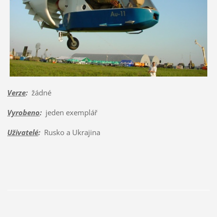
Verze
:
žádné
Vyrobeno
:
jeden exemplář
Uživatelé
:
Rusko a Ukrajina