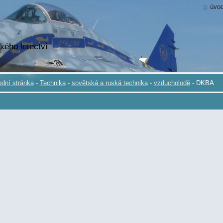
úvod
kého letectví
dní stránka
-
Technika
-
sovětská a ruská technika
-
vzducholodě
-
DKBA