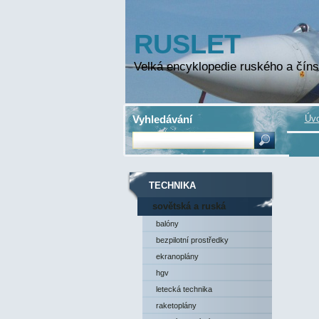
RUSLET
Velká encyklopedie ruského a číns
Vyhledávání
Úvo
TECHNIKA
sovětská a ruská
technika
balóny
bezpilotní prostředky
ekranoplány
hgv
letecká technika
raketoplány