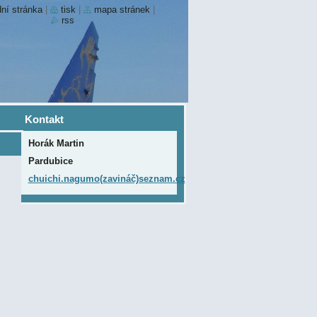
ní stránka
|
tisk
|
mapa stránek
|
rss
Kontakt
Horák Martin
Pardubice
chuichi.nagumo(zavináč)seznam.cz