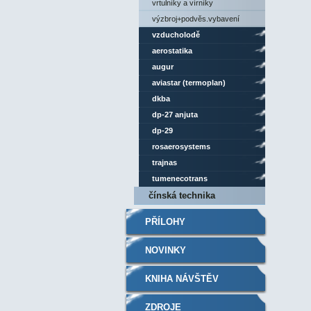
vrtulníky a vírníky
výzbroj+podvěs.vybavení
vzducholodě
aerostatika
augur
aviastar (termoplan)
dkba
dp-27 anjuta
dp-29
rosaerosystems
trajnas
tumenecotrans
čínská technika
PŘÍLOHY
NOVINKY
KNIHA NÁVŠTĚV
ZDROJE