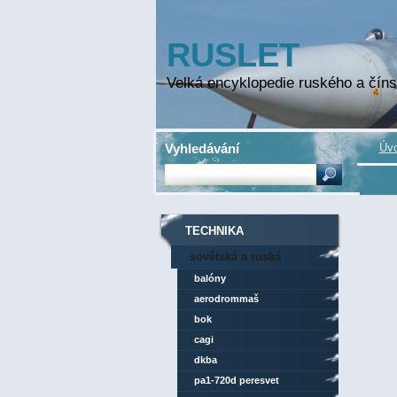
RUSLET
Velká encyklopedie ruského a číns
Vyhledávání
Úvo
TECHNIKA
sovětská a ruská
technika
balóny
aerodrommaš
bok
cagi
dkba
pa1-720d peresvet