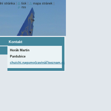
ní stránka
|
tisk
|
mapa stránek
|
rss
Kontakt
Horák Martin
Pardubice
chuichi.nagumo(zavináč)seznam.cz