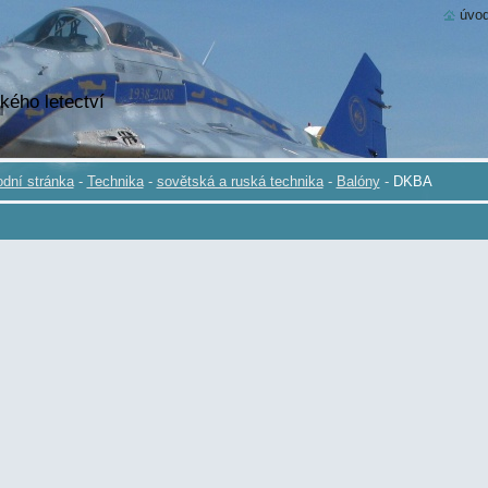
úvod
kého letectví
dní stránka
-
Technika
-
sovětská a ruská technika
-
Balóny
-
DKBA