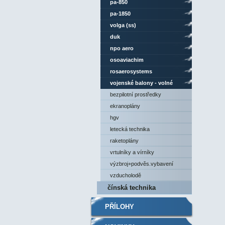
pa-850
pa-1850
volga (ss)
duk
npo aero
osoaviachim
rosaerosystems
vojenské balony - volné
(1956+)
bezpilotní prostředky
ekranoplány
hgv
letecká technika
raketoplány
vrtulníky a vírníky
výzbroj+podvěs.vybavení
vzducholodě
čínská technika
PŘÍLOHY