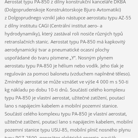
Aerostat typu PA-850 z dílny konstrukční kanceláře DKBA
(Dolgoprudenskoje Konstruktorskoje Bjuro Avtomatiki)
z Dolgoprudnego vznikl jako nástupce aerostatu typu AZ-55
z dílny institutu CAGI (Centrální institut aero- a
hydrodynamiky), který zastával roli nosiče různých typů
retranslačních stanic. Aerostat typu PA-850 má kapkovitý
aerodynamický tvar a pneumatické ocasní plochy
uspořádané do tvaru písmene „Y“. Nosným plynem
aerostatu typu PA-850 je hélium nebo vodík. Jeho tlak je
regulován za pomoci balonetu (vzduchem naplněné těleso).
Zmíněný aerostat se může vznášet ve výše 4 000 m s 50-ti
kg nákladu po dobu 10-ti dnů. Součástí celého komplexu
typu PA-850 je vlastní aerostat, užitečné zatížení, poutací
lano s napájecím kabelem a mobilní pozemní stanice.
Součástí celého komplexu typu PA-850 je vlastní aerostat,
užitečné zatížení, poutací lano s napájecím kabelem, mobilní
pozemní stanice typu USU-85, mobilní plnič nosného plynu
typu PGZ-2500, generátor elektrické energie, naviják