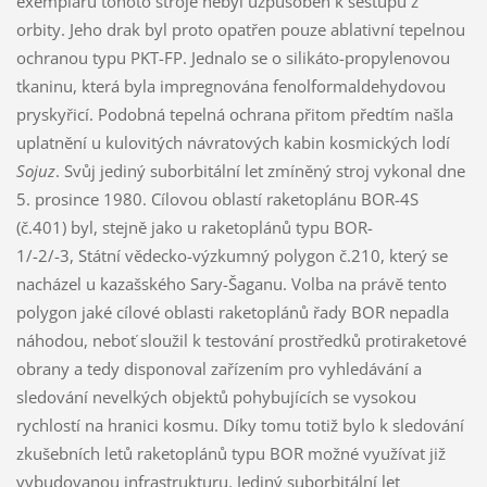
exemplářů tohoto stroje nebyl uzpůsoben k sestupu z
orbity. Jeho drak byl proto opatřen pouze ablativní tepelnou
ochranou typu PKT-FP. Jednalo se o silikáto-propylenovou
tkaninu, která byla impregnována fenolformaldehydovou
pryskyřicí. Podobná tepelná ochrana přitom předtím našla
uplatnění u kulovitých návratových kabin kosmických lodí
Sojuz
. Svůj jediný suborbitální let zmíněný stroj vykonal dne
5. prosince 1980. Cílovou oblastí raketoplánu BOR-4S
(č.401) byl, stejně jako u raketoplánů typu BOR-
1/-2/-3, Státní vědecko-výzkumný polygon č.210, který se
nacházel u kazašského Sary-Šaganu. Volba na právě tento
polygon jaké cílové oblasti raketoplánů řady BOR nepadla
náhodou, neboť sloužil k testování prostředků protiraketové
obrany a tedy disponoval zařízením pro vyhledávání a
sledování nevelkých objektů pohybujících se vysokou
rychlostí na hranici kosmu. Díky tomu totiž bylo k sledování
zkušebních letů raketoplánů typu BOR možné využívat již
vybudovanou infrastrukturu. Jediný suborbitální let