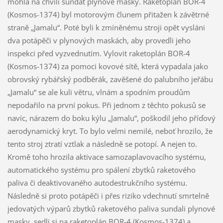
mohla na chvíli sundat plynové masky. Raketoplán BOR-4
(Kosmos-1374) byl motorovým člunem přitažen k závětrné
straně „Jamalu“. Poté byli k zmíněnému stroji opět vysláni
dva potápěči v plynových maskách, aby provedli jeho
inspekci před vyzvednutím. Vylovit raketoplán BOR-4
(Kosmos-1374) za pomoci kovové sítě, která vypadala jako
obrovský rybářský podběrák, zavěšené do palubního jeřábu
„Jamalu“ se ale kuli větru, vlnám a spodním proudům
nepodařilo na první pokus. Při jednom z těchto pokusů se
navíc, nárazem do boku kýlu „Jamalu“, poškodil jeho příďový
aerodynamický kryt. To bylo velmi nemilé, neboť hrozilo, že
tento stroj ztratí vztlak a následně se potopí. A nejen to.
Kromě toho hrozila aktivace samozaplavovacího systému,
automatického systému pro spálení zbytků raketového
paliva či deaktivovaného autodestrukčního systému.
Následně si proto potápěči i přes riziko vdechnutí smrtelně
jedovatých výparů zbytků raketového paliva sundali plynové
masky, sedli si na raketoplán BOR-4 (Kosmos-1374) a