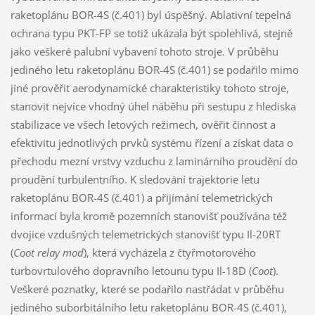
raketoplánu BOR-4S (č.401) byl úspěšný. Ablativní tepelná
ochrana typu PKT-FP se totiž ukázala být spolehlivá, stejně
jako veškeré palubní vybavení tohoto stroje. V průběhu
jediného letu raketoplánu BOR-4S (č.401) se podařilo mimo
jiné prověřit aerodynamické charakteristiky tohoto stroje,
stanovit nejvíce vhodný úhel náběhu při sestupu z hlediska
stabilizace ve všech letových režimech, ověřit činnost a
efektivitu jednotlivých prvků systému řízení a získat data o
přechodu mezní vrstvy vzduchu z laminárního proudění do
proudění turbulentního. K sledování trajektorie letu
raketoplánu BOR-4S (č.401) a přijímání telemetrických
informací byla kromě pozemních stanovišť používána též
dvojice vzdušných telemetrických stanovišť typu Il-20RT
(
Coot relay mod
), která vycházela z čtyřmotorového
turbovrtulového dopravního letounu typu Il-18D (
Coot
).
Veškeré poznatky, které se podařilo nastřádat v průběhu
jediného suborbitálního letu raketoplánu BOR-4S (č.401),