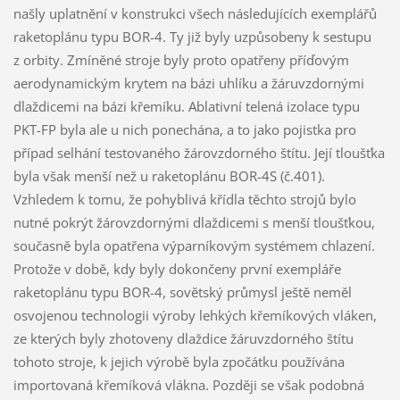
našly uplatnění v konstrukci všech následujících exemplářů
raketoplánu typu BOR-4. Ty již byly uzpůsobeny k sestupu
z orbity. Zmíněné stroje byly proto opatřeny příďovým
aerodynamickým krytem na bázi uhlíku a žáruvzdornými
dlaždicemi na bázi křemíku. Ablativní telená izolace typu
PKT-FP byla ale u nich ponechána, a to jako pojistka pro
případ selhání testovaného žárovzdorného štítu. Její tloušťka
byla však menší než u raketoplánu BOR-4S (č.401).
Vzhledem k tomu, že pohyblivá křídla těchto strojů bylo
nutné pokrýt žárovzdornými dlaždicemi s menší tloušťkou,
současně byla opatřena výparníkovým systémem chlazení.
Protože v době, kdy byly dokončeny první exempláře
raketoplánu typu BOR-4, sovětský průmysl ještě neměl
osvojenou technologii výroby lehkých křemíkových vláken,
ze kterých byly zhotoveny dlaždice žáruvzdorného štítu
tohoto stroje, k jejich výrobě byla zpočátku používána
importovaná křemíková vlákna. Později se však podobná