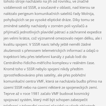
tohoto stroje nacházelo na jih od rovníku, ve značné
vzdálenosti od SSSR, a současně v oblasti, nad kterou se
nalézalo perigeum komunikačních satelitů řady Molnija,
pohybujících se po vysoké eliptické dráze. Díky tomu se
zmíněné satelity nacházely v zorném poli vysílačů a
přijímačů jednotlivých plavidel pátrací a záchranné expedice
jen velmi krátce, což významně omezovalo nejen délku, ale i
kvalitu spojení. V SSSR navíc tehdy ještě neměli žádné
zkušenosti s přenosem telemetrických informací a údajů o
trajektorii letu přes telefonní kanály z palub lodí do
Centrálního řídícího-měřícího komplexu v reálném čase.
Kromě toho v SSSR nebylo spojení nikdy předtím
zprostředkováváno přes satelity, ale přes pobřežní
komunikační centra VMF, která se nacházela buďto přímo na
území SSSR nebo na území některé ze spojeneckých zemí.
Teprve až v roce 1981 začalo VMF budovat kosmický
spojovací systém, který měl být schopen zabezpečit
telefonní a telegrafní spojení plavidel ve všech oblastech