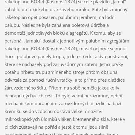
raketoplánu BOR-4 (Kosmos-1374) se celé plavidlo „Jamal“
zahalilo do toxického oranžového mraku. Poté byl zmíněný
raketoplán opět posazen, palubním jeřábem, na lodní
palubu. Následně byla zahájena poletová údržba a
demontáž jednotlivých bloků a agregátů. K tomu, aby se
personál „Jamalu“ dostal k jednotlivým palubním agregátům
raketoplánu BOR-4 (Kosmos-1374), musel nejprve sejmout
horní potahové panely trupu, jeden střední a dva postranní,
které se nacházely pod žáruvzdorným štítem. Jistící prvky
potahu hřbetu trupu zmíněného stroje přitom obsluha
odvrtala za pomoci ruční vrtačky, a to přímo přes dlaždice
žáruvzdorného štítu. Přitom na sobě neměla jakoukoliv
ochranu dýchacích cest. To bylo velmi nerozumné, neboť
mechanickým obráběním žáruvzdorných dlaždic na bázi
křemíku se do vzduchu dostává velké množství
mikroskopických úlomků vláken křemenného skla, které v
plicích zůstávají na pořád a ještě k tomu jsou silně
karcinogenní. Všechny tři sejmuté panely potahu trupu