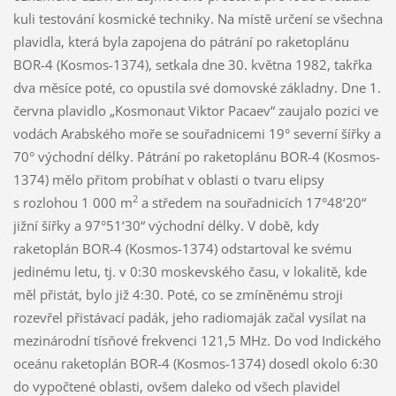
kuli testování kosmické techniky. Na místě určení se všechna
plavidla, která byla zapojena do pátrání po raketoplánu
BOR-4 (Kosmos-1374), setkala dne 30. května 1982, takřka
dva měsíce poté, co opustila své domovské základny. Dne 1.
června plavidlo „Kosmonaut Viktor Pacaev“ zaujalo pozici ve
vodách Arabského moře se souřadnicemi 19° severní šířky a
70° východní délky. Pátrání po raketoplánu BOR-4 (Kosmos-
1374) mělo přitom probíhat v oblasti o tvaru elipsy
2
s rozlohou 1 000 m
a středem na souřadnicích 17°48‘20“
jižní šířky a 97°51‘30“ východní délky. V době, kdy
raketoplán BOR-4 (Kosmos-1374) odstartoval ke svému
jedinému letu, tj. v 0:30 moskevského času, v lokalitě, kde
měl přistát, bylo již 4:30. Poté, co se zmíněnému stroji
rozevřel přistávací padák, jeho radiomaják začal vysílat na
mezinárodní tísňové frekvenci 121,5 MHz. Do vod Indického
oceánu raketoplán BOR-4 (Kosmos-1374) dosedl okolo 6:30
do vypočtené oblasti, ovšem daleko od všech plavidel