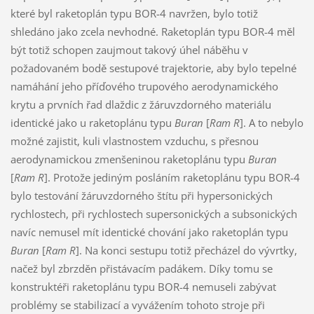
které byl raketoplán typu BOR-4 navržen, bylo totiž
shledáno jako zcela nevhodné. Raketoplán typu BOR-4 měl
být totiž schopen zaujmout takový úhel náběhu v
požadovaném bodě sestupové trajektorie, aby bylo tepelné
namáhání jeho příďového trupového aerodynamického
krytu a prvních řad dlaždic z žáruvzdorného materiálu
identické jako u raketoplánu typu
Buran
[
Ram R
]. A to nebylo
možné zajistit, kuli vlastnostem vzduchu, s přesnou
aerodynamickou zmenšeninou raketoplánu typu
Buran
[
Ram R
]. Protože jediným posláním raketoplánu typu BOR-4
bylo testování žáruvzdorného štítu při hypersonických
rychlostech, při rychlostech supersonických a subsonických
navíc nemusel mít identické chování jako raketoplán typu
Buran
[
Ram R
]. Na konci sestupu totiž přecházel do vývrtky,
načež byl zbrzděn přistávacím padákem. Díky tomu se
konstruktéři raketoplánu typu BOR-4 nemuseli zabývat
problémy se stabilizací a vyvážením tohoto stroje při