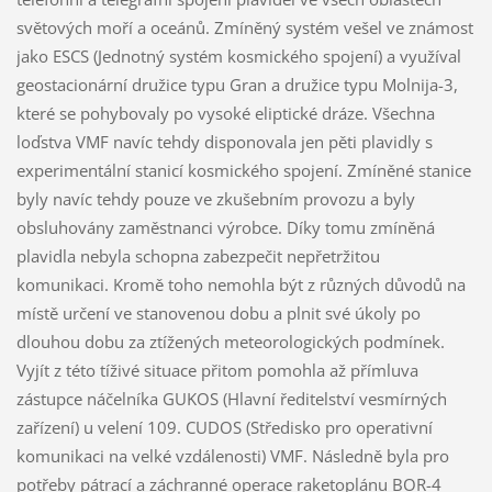
světových moří a oceánů. Zmíněný systém vešel ve známost
jako ESCS (Jednotný systém kosmického spojení) a využíval
geostacionární družice typu Gran a družice typu Molnija-3,
které se pohybovaly po vysoké eliptické dráze. Všechna
loďstva VMF navíc tehdy disponovala jen pěti plavidly s
experimentální stanicí kosmického spojení. Zmíněné stanice
byly navíc tehdy pouze ve zkušebním provozu a byly
obsluhovány zaměstnanci výrobce. Díky tomu zmíněná
plavidla nebyla schopna zabezpečit nepřetržitou
komunikaci. Kromě toho nemohla být z různých důvodů na
místě určení ve stanovenou dobu a plnit své úkoly po
dlouhou dobu za ztížených meteorologických podmínek.
Vyjít z této tíživé situace přitom pomohla až přímluva
zástupce náčelníka GUKOS (Hlavní ředitelství vesmírných
zařízení) u velení 109. CUDOS (Středisko pro operativní
komunikaci na velké vzdálenosti) VMF. Následně byla pro
potřeby pátrací a záchranné operace raketoplánu BOR-4