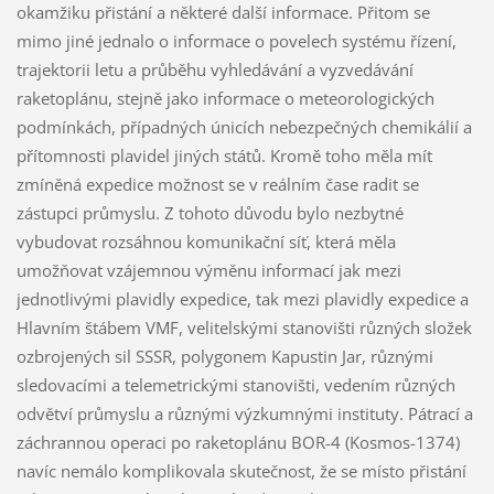
okamžiku přistání a některé další informace. Přitom se
mimo jiné jednalo o informace o povelech systému řízení,
trajektorii letu a průběhu vyhledávání a vyzvedávání
raketoplánu, stejně jako informace o meteorologických
podmínkách, případných únicích nebezpečných chemikálií a
přítomnosti plavidel jiných států. Kromě toho měla mít
zmíněná expedice možnost se v reálním čase radit se
zástupci průmyslu. Z tohoto důvodu bylo nezbytné
vybudovat rozsáhnou komunikační síť, která měla
umožňovat vzájemnou výměnu informací jak mezi
jednotlivými plavidly expedice, tak mezi plavidly expedice a
Hlavním štábem VMF, velitelskými stanovišti různých složek
ozbrojených sil SSSR, polygonem Kapustin Jar, různými
sledovacími a telemetrickými stanovišti, vedením různých
odvětví průmyslu a různými výzkumnými instituty. Pátrací a
záchrannou operaci po raketoplánu BOR-4 (Kosmos-1374)
navíc nemálo komplikovala skutečnost, že se místo přistání