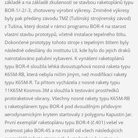
základě a na základě zkušeností se stavbou raketoplánů typu
BOR-1/-2/-3, zhotoveny výrobní výkresy. Zmíněné výkresy
byly pak předány závodu TMZ (Tušínský strojírenský závod)
z Tušina, který dostal v rámci programu BOR-4 na starost
vlastní stavbu prototypů, včetně instalace tepelného štítu.
Dokončené prototypy tohoto stroje s tepelným štítem byly
následně odesílány do institutu LII, kde bylo do jejich draků
nainstalováno palubní vybavení. K vynášení raketoplánů
typu BOR-4 sloužila lehká dvoustupňová nosná raketa typu
K65M-RB, která nebyla ničím jiným, než modifikací rakety
typu K65M-R. Ta přitom vycházela z nosné rakety typu
11K65M Kosmos-3M a sloužila k testování prostředků
protiraketové obrany. Všechny nosné rakety typu K65M-RB
s raketoplánem typu BOR-4 pod dvoudílným příďovým
aerodynamickým krytem startovaly z polygonu Kapustin Jar.
První exemplář raketoplánu typu BOR-4 (č.401) vešel ve
známost jako BOR-4S a na rozdíl od všech následujících