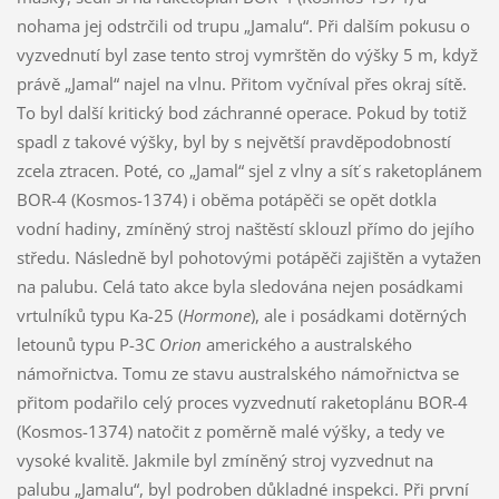
nohama jej odstrčili od trupu „Jamalu“. Při dalším pokusu o
vyzvednutí byl zase tento stroj vymrštěn do výšky 5 m, když
právě „Jamal“ najel na vlnu. Přitom vyčníval přes okraj sítě.
To byl další kritický bod záchranné operace. Pokud by totiž
spadl z takové výšky, byl by s největší pravděpodobností
zcela ztracen. Poté, co „Jamal“ sjel z vlny a síť s raketoplánem
BOR-4 (Kosmos-1374) i oběma potápěči se opět dotkla
vodní hadiny, zmíněný stroj naštěstí sklouzl přímo do jejího
středu. Následně byl pohotovými potápěči zajištěn a vytažen
na palubu. Celá tato akce byla sledována nejen posádkami
vrtulníků typu Ka-25 (
Hormone
), ale i posádkami dotěrných
letounů typu P-3C
Orion
amerického a australského
námořnictva. Tomu ze stavu australského námořnictva se
přitom podařilo celý proces vyzvednutí raketoplánu BOR-4
(Kosmos-1374) natočit z poměrně malé výšky, a tedy ve
vysoké kvalitě. Jakmile byl zmíněný stroj vyzvednut na
palubu „Jamalu“, byl podroben důkladné inspekci. Při první