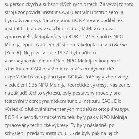
supersonických a subsonických rychlostech. Za vývoj tohoto
stroje zodpovídal institut CAGI (Centrální institut aero- a
hydrodynamiky). Na programu BOR-4 se ale podílel též
institut LII (Letový-zkušební institut) M.M. Gromova,
zpracovatel raketoplánů typu BOR-1/-2/-3, spolu s NPO
Molnija, zpracovatelem vlastního raketoplánu typu
Buran
[
Ram R
]. Nejprve, v roce 1977, bylo přitom
v aerodynamickém oddělení NPO Molnija v kooperaci
s institutem CAGI navrženo celkové aerodynamické
uspořádání raketoplánu typu BOR-4. Poté byly zhotoveny,
v oddělení č.35 NPO Molnija, teoretické výkresy. Následně,
na základě těchto výkresů, byly postaveny modely pro
testování v aerodynamickém tunelu institutu CAGI. Dle
výsledků ofukování zmenšených modelů raketoplánu typu
BOR-4 v aerodynamickém tunelu byly pak v NPO Molnija
zpracovány technické výkresy. Ty byly následně, po
schválení, předány institutu LII. Zde byly pak na jejich