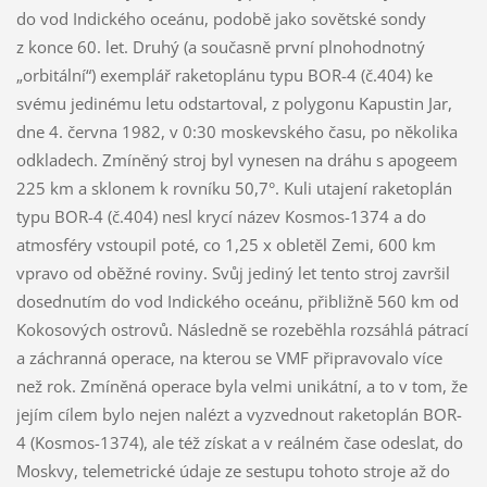
do vod Indického oceánu, podobě jako sovětské sondy
z konce 60. let. Druhý (a současně první plnohodnotný
„orbitální“) exemplář raketoplánu typu BOR-4 (č.404) ke
svému jedinému letu odstartoval, z polygonu Kapustin Jar,
dne 4. června 1982, v 0:30 moskevského času, po několika
odkladech. Zmíněný stroj byl vynesen na dráhu s apogeem
225 km a sklonem k rovníku 50,7°. Kuli utajení raketoplán
typu BOR-4 (č.404) nesl krycí název Kosmos-1374 a do
atmosféry vstoupil poté, co 1,25 x obletěl Zemi, 600 km
vpravo od oběžné roviny. Svůj jediný let tento stroj završil
dosednutím do vod Indického oceánu, přibližně 560 km od
Kokosových ostrovů. Následně se rozeběhla rozsáhlá pátrací
a záchranná operace, na kterou se VMF připravovalo více
než rok. Zmíněná operace byla velmi unikátní, a to v tom, že
jejím cílem bylo nejen nalézt a vyzvednout raketoplán BOR-
4 (Kosmos-1374), ale též získat a v reálném čase odeslat, do
Moskvy, telemetrické údaje ze sestupu tohoto stroje až do