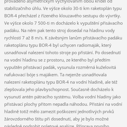
prováděno asymetrickým vychylováním obou křídel od
stabilizačního úhlu. Ve výšce okolo 30-ti km raketoplán typu
BOR-4 přecházel z řízeného klouzavého sestupu do vývrtky.
Ve výšce okolo 7 500-ti m docházelo k vypuštění přisávacího
padáku. Na něm pak tento stroj dosedal na hladinu vody
rychlostí 7 až 8 m/s. K závěsným lanům přistávacího padáku
raketoplánu typu BOR-4 byl uchycen radiomaják, který
usnadňoval nalezení tohoto stroje po přistání. Po dosednutí
na vodní hladinu se z prostoru, ze kterého byl předtím
vypuštěn přistávací padák, vysunula rozměrná kuželovitá
nafukovací bóje s majákem. Ta nejenže usnadňovala
nalezení raketoplánu typu BOR-4 na vodní hladině, ale též
zlepšovala jeho plavbyschopnost. Současně docházelo k
vysunutí antén pátracího systému. Volba vodní hladiny jako
přistávací plochy přitom nepadla náhodou. Přistání na vodní
hladině totiž mělo zamezit poškození jednotlivých prvků
žárovzdorného štítu při dosednutí, aby je bylo možné
následně podrobit poletové analýze. Příprava prvního