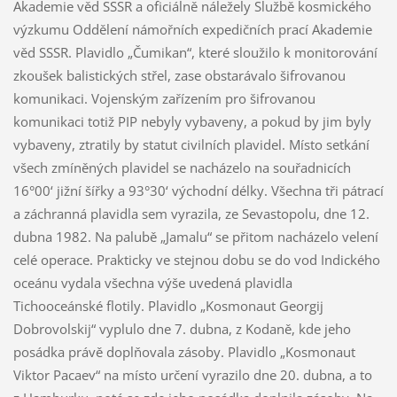
Akademie věd SSSR a oficiálně náležely Službě kosmického
výzkumu Oddělení námořních expedičních prací Akademie
věd SSSR. Plavidlo „Čumikan“, které sloužilo k monitorování
zkoušek balistických střel, zase obstarávalo šifrovanou
komunikaci. Vojenským zařízením pro šifrovanou
komunikaci totiž PIP nebyly vybaveny, a pokud by jim byly
vybaveny, ztratily by statut civilních plavidel. Místo setkání
všech zmíněných plavidel se nacházelo na souřadnicích
16°00‘ jižní šířky a 93°30‘ východní délky. Všechna tři pátrací
a záchranná plavidla sem vyrazila, ze Sevastopolu, dne 12.
dubna 1982. Na palubě „Jamalu“ se přitom nacházelo velení
celé operace. Prakticky ve stejnou dobu se do vod Indického
oceánu vydala všechna výše uvedená plavidla
Tichooceánské flotily. Plavidlo „Kosmonaut Georgij
Dobrovolskij“ vyplulo dne 7. dubna, z Kodaně, kde jeho
posádka právě doplňovala zásoby. Plavidlo „Kosmonaut
Viktor Pacaev“ na místo určení vyrazilo dne 20. dubna, a to