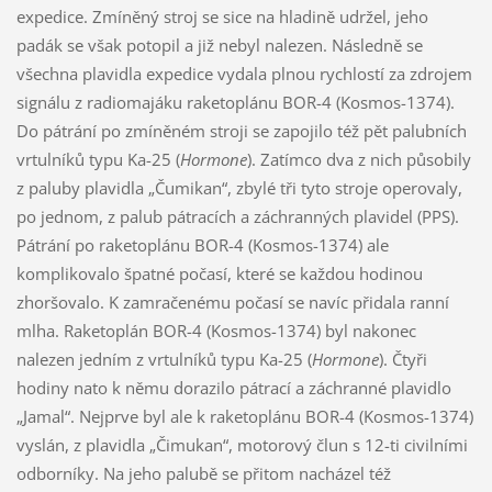
expedice. Zmíněný stroj se sice na hladině udržel, jeho
padák se však potopil a již nebyl nalezen. Následně se
všechna plavidla expedice vydala plnou rychlostí za zdrojem
signálu z radiomajáku raketoplánu BOR-4 (Kosmos-1374).
Do pátrání po zmíněném stroji se zapojilo též pět palubních
vrtulníků typu Ka-25 (
Hormone
). Zatímco dva z nich působily
z paluby plavidla „Čumikan“, zbylé tři tyto stroje operovaly,
po jednom, z palub pátracích a záchranných plavidel (PPS).
Pátrání po raketoplánu BOR-4 (Kosmos-1374) ale
komplikovalo špatné počasí, které se každou hodinou
zhoršovalo. K zamračenému počasí se navíc přidala ranní
mlha. Raketoplán BOR-4 (Kosmos-1374) byl nakonec
nalezen jedním z vrtulníků typu Ka-25 (
Hormone
). Čtyři
hodiny nato k němu dorazilo pátrací a záchranné plavidlo
„Jamal“. Nejprve byl ale k raketoplánu BOR-4 (Kosmos-1374)
vyslán, z plavidla „Čimukan“, motorový člun s 12-ti civilními
odborníky. Na jeho palubě se přitom nacházel též