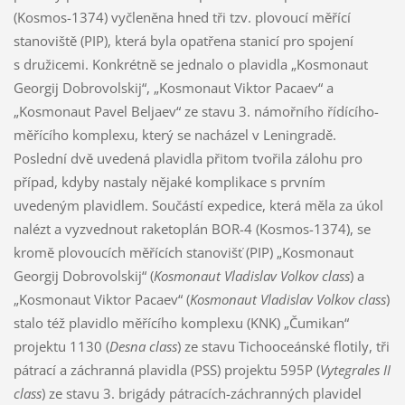
(Kosmos-1374) vyčleněna hned tři tzv. plovoucí měřící
stanoviště (PIP), která byla opatřena stanicí pro spojení
s družicemi. Konkrétně se jednalo o plavidla „Kosmonaut
Georgij Dobrovolskij“, „Kosmonaut Viktor Pacaev“ a
„Kosmonaut Pavel Beljaev“ ze stavu 3. námořního řídícího-
měřícího komplexu, který se nacházel v Leningradě.
Poslední dvě uvedená plavidla přitom tvořila zálohu pro
případ, kdyby nastaly nějaké komplikace s prvním
uvedeným plavidlem. Součástí expedice, která měla za úkol
nalézt a vyzvednout raketoplán BOR-4 (Kosmos-1374), se
kromě plovoucích měřících stanovišť (PIP) „Kosmonaut
Georgij Dobrovolskij“ (
Kosmonaut Vladislav Volkov class
) a
„Kosmonaut Viktor Pacaev“ (
Kosmonaut Vladislav Volkov class
)
stalo též plavidlo měřícího komplexu (KNK) „Čumikan“
projektu 1130 (
Desna class
) ze stavu Tichooceánské flotily, tři
pátrací a záchranná plavidla (PSS) projektu 595P (
Vytegrales II
class
) ze stavu 3. brigády pátracích-záchranných plavidel