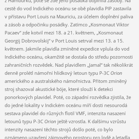
z Hamburku, poté se zde jeho posádka doplnila zásoby. Na
cestě do vod Indického oceánu se obě plavidla PIP zastavila
v přístavu Port Louis na Mauriciu, za účelem doplnění paliva
a zásob a odpočinku posádky. Zatímco „Kosmonaut Viktor
Pacaev“ zde kotvil mezi 18. a 21. květnem, „Kosmonaut
Georgij Dobrovolskij“ v Port Louis setrval mezi 13. a 15.
květnem. Jakmile plavidla zmíněné expedice vplula do vod
Indického oceánu, okamžitě se dostala do středu pozornosti
zahraničních rozvědek. Nad plavidlem „Jamal“ tak několikrát
denně prolétl námořní hlídkový letoun typu P-3C
Orion
amerického a australského námořnictva. Přitom zmíněný
stroj shazoval akustické bóje, které slouží k detekci
ponorkových plavidel. Poté, co západní rozvědka zjistila, že
do jedné lokality v Indickém oceánu míří dosti nesourodá
sestava plavidel do různých flotil VMF, intenzita nasazení
letounů typu P-3C
Orion
ještě vzrostla. K dalšímu vzrůstu
intenzity nasazení těchto strojů došlo poté, co bylo
oznámeno uzavření zájmového prostoru pro lodě a letadla