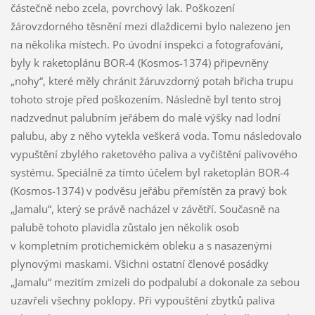
částečně nebo zcela, povrchový lak. Poškození
žárovzdorného těsnění mezi dlaždicemi bylo nalezeno jen
na několika místech. Po úvodní inspekci a fotografování,
byly k raketoplánu BOR-4 (Kosmos-1374) připevněny
„nohy“, které měly chránit žáruvzdorný potah břicha trupu
tohoto stroje před poškozením. Následně byl tento stroj
nadzvednut palubním jeřábem do malé výšky nad lodní
palubu, aby z něho vytekla veškerá voda. Tomu následovalo
vypuštění zbylého raketového paliva a vyčištění palivového
systému. Speciálně za tímto účelem byl raketoplán BOR-4
(Kosmos-1374) v podvěsu jeřábu přemístěn za pravý bok
„Jamalu“, který se právě nacházel v závětří. Současně na
palubě tohoto plavidla zůstalo jen několik osob
v kompletním protichemickém obleku a s nasazenými
plynovými maskami. Všichni ostatní členové posádky
„Jamalu“ mezitím zmizeli do podpalubí a dokonale za sebou
uzavřeli všechny poklopy. Při vypouštění zbytků paliva