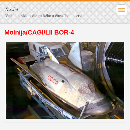
Ruslet
Velká encyklopedie ruského a čínského letectví
Molnija/CAGI/LII BOR-4