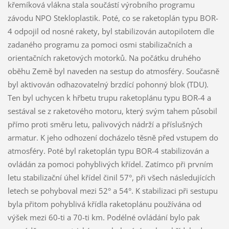
křemíková vlákna stala součástí výrobního programu
závodu NPO Stekloplastik. Poté, co se raketoplán typu BOR-
4 odpojil od nosné rakety, byl stabilizován autopilotem dle
zadaného programu za pomoci osmi stabilizačních a
orientačních raketových motorků. Na počátku druhého
oběhu Země byl naveden na sestup do atmosféry. Současně
byl aktivován odhazovatelný brzdící pohonný blok (TDU).
Ten byl uchycen k hřbetu trupu raketoplánu typu BOR-4 a
sestával se z raketového motoru, který svým tahem působil
přímo proti směru letu, palivových nádrží a příslušných
armatur. K jeho odhození docházelo těsně před vstupem do
atmosféry. Poté byl raketoplán typu BOR-4 stabilizován a
ovládán za pomoci pohyblivých křídel. Zatímco při prvním
letu stabilizační úhel křídel činil 57°, při všech následujících
letech se pohyboval mezi 52° a 54°. K stabilizaci při sestupu
byla přitom pohyblivá křídla raketoplánu používána od
výšek mezi 60-ti a 70-ti km. Podélné ovládání bylo pak