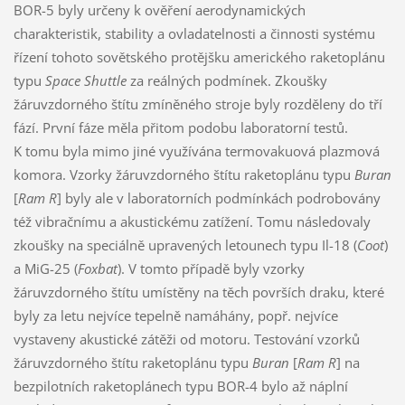
BOR-5 byly určeny k ověření aerodynamických
charakteristik, stability a ovladatelnosti a činnosti systému
řízení tohoto sovětského protějšku amerického raketoplánu
typu
Space Shuttle
za reálných podmínek. Zkoušky
žáruvzdorného štítu zmíněného stroje byly rozděleny do tří
fází. První fáze měla přitom podobu laboratorní testů.
K tomu byla mimo jiné využívána termovakuová plazmová
komora. Vzorky žáruvzdorného štítu raketoplánu typu
Buran
[
Ram R
] byly ale v laboratorních podmínkách podrobovány
též vibračnímu a akustickému zatížení. Tomu následovaly
zkoušky na speciálně upravených letounech typu Il-18 (
Coot
)
a MiG-25 (
Foxbat
). V tomto případě byly vzorky
žáruvzdorného štítu umístěny na těch površích draku, které
byly za letu nejvíce tepelně namáhány, popř. nejvíce
vystaveny akustické zátěži od motoru. Testování vzorků
žáruvzdorného štítu raketoplánu typu
Buran
[
Ram R
] na
bezpilotních raketoplánech typu BOR-4 bylo až náplní