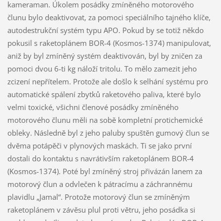
kameraman. Úkolem posádky zmíněného motorového
člunu bylo deaktivovat, za pomoci speciálního tajného klíče,
autodestrukční systém typu APO. Pokud by se totiž někdo
pokusil s raketoplánem BOR-4 (Kosmos-1374) manipulovat,
aniž by byl zmíněný systém deaktivován, byl by zničen za
pomoci dvou 6-ti kg náloží tritolu. To mělo zamezit jeho
zcizení nepřítelem. Protože ale došlo k selhání systému pro
automatické spálení zbytků raketového paliva, které bylo
velmi toxické, všichni členové posádky zmíněného
motorového člunu měli na sobě kompletní protichemické
obleky. Následně byl z jeho paluby spuštěn gumový člun se
dvěma potápěči v plynových maskách. Ti se jako první
dostali do kontaktu s navrátivším raketoplánem BOR-4
(Kosmos-1374). Poté byl zmíněný stroj přivázán lanem za
motorový člun a odvlečen k pátracímu a záchrannému
plavidlu „Jamal“. Protože motorový člun se zmíněným
raketoplánem v závěsu plul proti větru, jeho posádka si