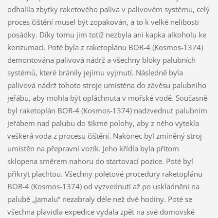
odhalila zbytky raketového paliva v palivovém systému, celý
proces čištění musel být zopakován, a to k velké nelibosti
posádky. Díky tomu jim totiž nezbyla ani kapka alkoholu ke
konzumaci. Poté byla z raketoplánu BOR-4 (Kosmos-1374)
demontována palivová nádrž a všechny bloky palubních
systémů, které bránily jejímu vyjmutí. Následně byla
palivová nádrž tohoto stroje umístěna do závěsu palubního
jeřábu, aby mohla být opláchnuta v mořské vodě. Současně
byl raketoplán BOR-4 (Kosmos-1374) nadzvednut palubním
jeřábem nad palubu do šikmé polohy, aby z něho vytekla
veškerá voda z procesu čištění. Nakonec byl zmíněný stroj
umístěn na přepravní vozík. Jeho křídla byla přitom
sklopena směrem nahoru do startovací pozice. Poté byl
přikryt plachtou. Všechny poletové procedury raketoplánu
BOR-4 (Kosmos-1374) od vyzvednutí až po uskladnění na
palubě „Jamalu“ nezabraly déle než dvě hodiny. Poté se
všechna plavidla expedice vydala zpět na své domovské