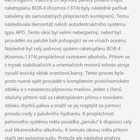
raketoplánu BOR-4 (Kosmos-1374) byly následně pečlivě
zabaleny do samostatných přepravních kontejnerů. Tomu
následovala demontáž náloží autodestrukčního systému
typu APO. Tento úkol byl velmi nebezpečný, neboť byl
prováděn na palubě lodi pohupující se ve vlnách oceánu.
Následně byl celý palivový systém raketoplánu BOR-4
(Kosmos-1374) propláchnut roztokem alkoholu. Přitom se
z trysek stabilizačních a orientačních motorů tohoto stroje
vyvalil toxický oblak oranžové barvy. Tento proces bylo
proto nutné opět provádět v kompletním protichemickém
obleku a s nasazenou plynovou maskou. Jeden z členů
obsluhy přitom stál za raketoplánem přímo v toxickém
oblaku zbytků paliva a snažil se jej rozptýlit za pomoci
proudu vody z palubního hydrantu. K propláchnutí
palivového systému měla posádka „Jamalu“ k dispozici celý
sud lékárenského alkoholu. K tomuto úkonu měla přitom
stačit jen polovina sudu. Protože ale následná analýza