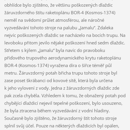
obhlídce bylo zjištěno, že většinu poškozených dlaždic
žáruvzdorného štítu raketoplánu BOR-4 (Kosmos-1374)
neměl na svědomí průlet atmosférou, ale náročné
vyzvedávání tohoto stroje na palubu „Jamalu“. Zdaleka
nejvíc poškozených dlaždic se nacházelo na bocích trupu. Na
levoboku přitom jevilo nějaké poškození hned sedm dlaždic.
Střetem s kýlem „Jamalu“ byla navíc do pravoboku
příďového trupového aerodynamického krytu raketoplánu
BOR-4 (Kosmos-1374) vyražena díra o šířce téměř půl
metru. Žáruvzdorný potah břicha trupu tohoto stroje byl
zase poset škrábanci od kovové sítě, která byla určena
k jeho vylovení z vody. Jedna z žáruvzdorných dlaždic zde
pak zcela chyběla. Vzhledem k tomu, že obnažený potah pod
chybějící dlaždicí nejevil tepelné poškození, bylo usouzeno,
že byla ztracena během vyzvedávání z vodní hladiny.
Současně bylo zjištěno, že žáruvzdorný štít tohoto stroje
splnil svůj účel. Pouze na některých dlaždicích byl opálen,