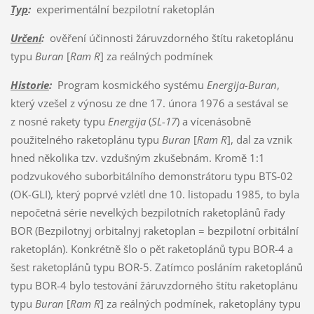
Typ
:
experimentální bezpilotní raketoplán
Určení
:
ověření účinnosti žáruvzdorného štítu raketoplánu
typu
Buran
[
Ram R
] za reálných podmínek
Historie
:
Program kosmického systému
Energija-Buran
,
který vzešel z výnosu ze dne 17. února 1976 a sestával se
z nosné rakety typu
Energija
(
SL-17
) a vícenásobně
použitelného raketoplánu typu
Buran
[
Ram R
], dal za vznik
hned několika tzv. vzdušným zkušebnám. Kromě 1:1
podzvukového suborbitálního demonstrátoru typu BTS-02
(OK-GLI), který poprvé vzlétl dne 10. listopadu 1985, to byla
nepočetná série nevelkých bezpilotních raketoplánů řady
BOR (Bezpilotnyj orbitalnyj raketoplan = bezpilotní orbitální
raketoplán). Konkrétně šlo o pět raketoplánů typu BOR-4 a
šest raketoplánů typu BOR-5. Zatímco posláním raketoplánů
typu BOR-4 bylo testování žáruvzdorného štítu raketoplánu
typu
Buran
[
Ram R
] za reálných podmínek, raketoplány typu