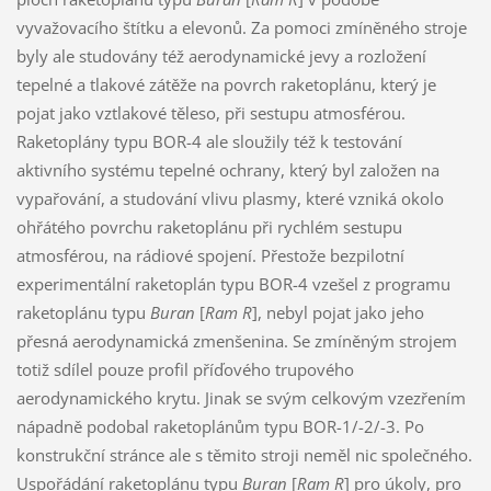
vyvažovacího štítku a elevonů. Za pomoci zmíněného stroje
byly ale studovány též aerodynamické jevy a rozložení
tepelné a tlakové zátěže na povrch raketoplánu, který je
pojat jako vztlakové těleso, při sestupu atmosférou.
Raketoplány typu BOR-4 ale sloužily též k testování
aktivního systému tepelné ochrany, který byl založen na
vypařování, a studování vlivu plasmy, které vzniká okolo
ohřátého povrchu raketoplánu při rychlém sestupu
atmosférou, na rádiové spojení. Přestože bezpilotní
experimentální raketoplán typu BOR-4 vzešel z programu
raketoplánu typu
Buran
[
Ram R
], nebyl pojat jako jeho
přesná aerodynamická zmenšenina. Se zmíněným strojem
totiž sdílel pouze profil příďového trupového
aerodynamického krytu. Jinak se svým celkovým vzezřením
nápadně podobal raketoplánům typu BOR-1/-2/-3. Po
konstrukční stránce ale s těmito stroji neměl nic společného.
Uspořádání raketoplánu typu
Buran
[
Ram R
] pro úkoly, pro