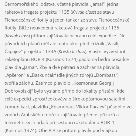
Černomořského loďstva, včetně plavidla „Jamal“, jedna
raketová fregata projektu 1135 (
Krivak class
) ze stavu
Tichooceánské flotily a jeden tanker ze stavu Tichooceánské
flotily. Blíže neuvedená raketová fregata projektu 1135
(
Krivak class
) přitom zajišťovala ochranu celé expedice. Dle
původních plánů měl ale tento úkol plnit křižník „Vasilij
Čapajev“ projektu 1134A (
Kresta II class
). Vlastní vyzvednutí
raketoplánu BOR-4 (Kosmos-1374) padlo na bedra posádce
plavidla „Jamal“. Zbylá dvě pátrací a záchranná plavidla,
„Apšeron“ a „Baskunčak“ (dle jiných zdrojů „Dombass“),
tvořila zálohu. Zatímco plavidlo „Kosmonaut Georgij
Dobrovolskij“ bylo vysláno přímo do lokality přistání, kde
celé expedici zprostředkovávalo širokopásmovou satelitní
komunikaci, plavidlo „Kosmonaut Viktor Pacaev“ působilo ve
vodách Arabského moře a zajišťovalo přenos příkazů a
telemetrických údajů při sestupu raketoplánu BOR-4
(Kosmos-1374). Obě PIP se přitom plavily pod vlajkou