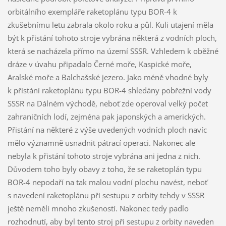
orbitálního exempláře raketoplánu typu BOR-4 k
zkušebnímu letu zabrala okolo roku a půl. Kuli utajení měla
být k přistání tohoto stroje vybrána některá z vodních ploch,
která se nacházela přímo na území SSSR. Vzhledem k oběžné
dráze v úvahu připadalo Černé moře, Kaspické moře,
Aralské moře a Balchašské jezero. Jako méně vhodné byly
k přistání raketoplánu typu BOR-4 shledány pobřežní vody
SSSR na Dálném východě, neboť zde operoval velký počet
zahraničních lodí, zejména pak japonských a amerických.
Přistání na některé z výše uvedených vodních ploch navíc
mělo významně usnadnit pátrací operaci. Nakonec ale
nebyla k přistání tohoto stroje vybrána ani jedna z nich.
Důvodem toho byly obavy z toho, že se raketoplán typu
BOR-4 nepodaří na tak malou vodní plochu navést, neboť
s navedení raketoplánu při sestupu z orbity tehdy v SSSR
ještě neměli mnoho zkušeností. Nakonec tedy padlo
rozhodnutí, aby byl tento stroj při sestupu z orbity naveden