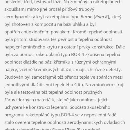
poslední, třetí, testovací fáze. Na zmíněných raketoplánech
zkouškami mimo jiné prošel příďový trupový
aerodynamický kryt raketoplánu typu
Buran
[
Ram R
], který
byl zhotoven z kompozitu na bázi uhlíku a byl
opatřen antioxidačním povlakem. Kromě tepelné odolnosti
byla přitom studována též pevnost a tepelná odolnost
napojení zmíněného krytu na ostatní prvky konstrukce. Dále
byla za pomoci raketoplánů typu BOR-4 zkoušena tepelná
odolnost dlaždic na bázi křemíku s různými ochrannými
nátěry, včetně křemíkových dlaždic majících různé defekty.
Studován byl samozřejmě též přenos tepla ve spárách mezi
jednotlivými dlaždicemi tepelného štítu. Na zmíněném stroji
byla ale testována též tepelná odolnost pružných
žáruvzdorných materiálů, stejně jako odolnost jejich
uchycení ke konstrukci lepením. Součástí zkušebního
programu raketoplánů typu BOR-4 se v neposlední řadě
stalo ověření tepelné odolnosti aerodynamických ovládacích
ploch raketoplánu typu
Buran
[
Ram R
] v podobě