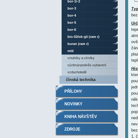
bor-1/-2
bor-3
Ty
bez
bor-4
bor-5
Urč
tep
bor-6
atm
bts-02/ok-gli (ram r)
ově
buran (ram r)
žár
mld
pla
vrtulníky a vírníky
tep
výzbroj+podvěs.vybavení
His
vzducholodě
kte
čínská technika
pou
jed
PŘÍLOHY
pou
něk
NOVINKY
tec
pop
KNIHA NÁVŠTĚV
ned
nev
ZDROJE
bez
1, 