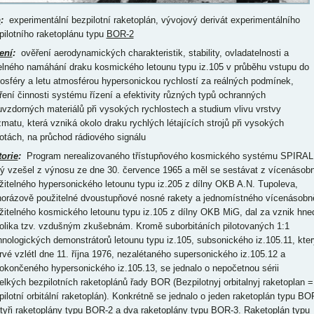
p
:
experimentální bezpilotní raketoplán, vývojový derivát experimentálního
pilotního raketoplánu typu
BOR-2
ení
:
ověření aerodynamických charakteristik, stability, ovladatelnosti a
elného namáhání draku kosmického letounu typu iz.105 v průběhu vstupu do
osféry a letu atmosférou hypersonickou rychlostí za reálných podmínek,
ření činnosti systému řízení a efektivity různých typů ochranných
uvzdorných materiálů při vysokých rychlostech a studium vlivu vrstvy
zmatu, která vzniká okolo draku rychlých létajících strojů při vysokých
lotách, na průchod rádiového signálu
torie
:
Program nerealizovaného třístupňového kosmického systému SPIRAL
rý vzešel z výnosu ze dne 30. července 1965 a měl se sestávat z vícenásob
žitelného hypersonického letounu typu iz.205 z dílny OKB A.N. Tupoleva,
norázově použitelné dvoustupňové nosné rakety a jednomístného vícenásobn
žitelného kosmického letounu typu iz.105 z dílny OKB MiG, dal za vznik hne
olika tzv. vzdušným zkušebnám. Kromě suborbitáních pilotovaných 1:1
hnologických demonstrátorů letounu typu iz.105, subsonického iz.105.11, kter
rvé vzlétl dne 11. října 1976, nezalétaného supersonického iz.105.12 a
okončeného hypersonického iz.105.13, se jednalo o nepočetnou sérii
elkých bezpilotních raketoplánů řady BOR (Bezpilotnyj orbitalnyj raketoplan =
pilotní orbitální raketoplán). Konkrétně se jednalo o jeden raketoplán typu BO
čtyři raketoplány typu BOR-2 a dva raketoplány typu BOR-3. Raketoplán typu