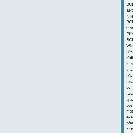
BOR
aer
K j
BOR
v o
Pří
BOR
Vše
pře
Zat
klí
víc
pův
řeš
byl
rak
typ
poz
mož
exe
pře
stu