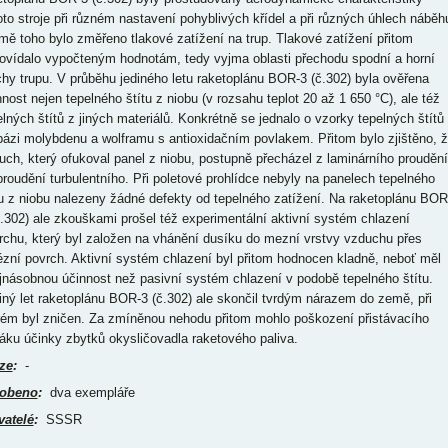
oto stroje při různém nastavení pohyblivých křídel a při různých úhlech náběh
mě toho bylo změřeno tlakové zatížení na trup. Tlakové zatížení přitom
ovídalo vypočteným hodnotám, tedy vyjma oblasti přechodu spodní a horní
chy trupu. V průběhu jediného letu raketoplánu BOR-3 (č.302) byla ověřena
nnost nejen tepelného štítu z niobu (v rozsahu teplot 20 až 1 650 °C), ale též
elných štítů z jiných materiálů. Konkrétně se jednalo o vzorky tepelných štítů
bázi molybdenu a wolframu s antioxidačním povlakem. Přitom bylo zjištěno, 
uch, který ofukoval panel z niobu, postupně přecházel z laminárního proudění
proudění turbulentního. Při poletové prohlídce nebyly na panelech tepelného
tu z niobu nalezeny žádné defekty od tepelného zatížení. Na raketoplánu BOR
č.302) ale zkouškami prošel též experimentální aktivní systém chlazení
rchu, který byl založen na vhánění dusíku do mezní vrstvy vzduchu přes
ézní povrch. Aktivní systém chlazení byl přitom hodnocen kladně, neboť měl
jnásobnou účinnost než pasivní systém chlazení v podobě tepelného štítu.
iný let raketoplánu BOR-3 (č.302) ale skončil tvrdým nárazem do země, při
rém byl zničen. Za zmíněnou nehodu přitom mohlo poškození přistávacího
áku účinky zbytků okysličovadla raketového paliva.
ze
:
-
obeno
:
dva exempláře
vatelé
:
SSSR