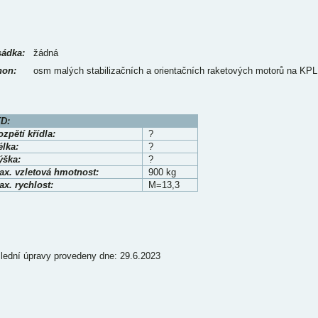
ádka:
žádná
on:
osm malých stabilizačních a orientačních raketových motorů na KPL
D:
zpětí křídla:
?
élka:
?
ýška:
?
ax. vzletová hmotnost:
900 kg
x. rychlost:
M=13,3
lední úpravy provedeny dne: 29.6.2023