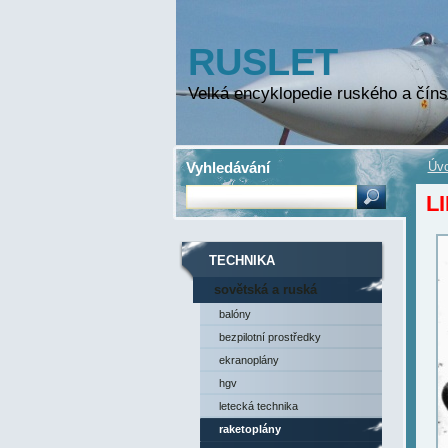
RUSLET
Velká encyklopedie ruského a číns
Vyhledávání
Úvo
LI
TECHNIKA
sovětská a ruská
technika
balóny
bezpilotní prostředky
ekranoplány
hgv
letecká technika
raketoplány