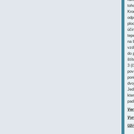
toh
Kro
odp
plo
úči
tep
na 
vzd
do 
ští
3 (
pov
por
dvo
Jed
kte
pad
Ver
Vyr
Uži