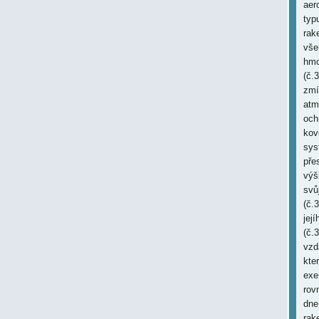
aer
typ
rak
vše
hmo
(č.
zmí
atm
och
kov
sys
pře
výš
svů
(č.
jej
(č.
vzd
kte
exe
rov
dne
rak