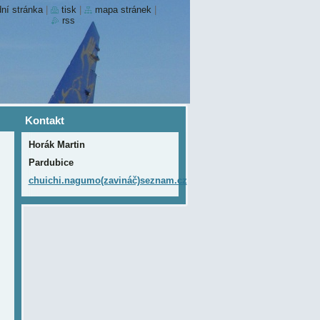
ní stránka
|
tisk
|
mapa stránek
|
rss
Kontakt
Horák Martin
Pardubice
chuichi.nagumo(zavináč)seznam.cz