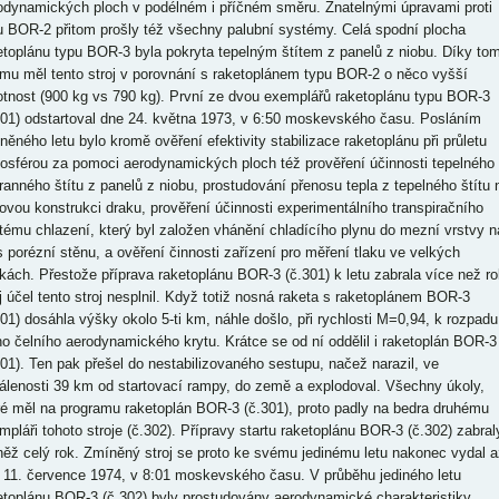
odynamických ploch v podélném i příčném směru. Znatelnými úpravami proti
u BOR-2 přitom prošly též všechny palubní systémy. Celá spodní plocha
etoplánu typu BOR-3 byla pokryta tepelným štítem z panelů z niobu. Díky to
mu měl tento stroj v porovnání s raketoplánem typu BOR-2 o něco vyšší
tnost (900 kg vs 790 kg). První ze dvou exemplářů raketoplánu typu BOR-3
301) odstartoval dne 24. května 1973, v 6:50 moskevského času. Posláním
něného letu bylo kromě ověření efektivity stabilizace raketoplánu při průletu
osférou za pomoci aerodynamických ploch též prověření účinnosti tepelného
ranného štítu z panelů z niobu, prostudování přenosu tepla z tepelného štítu 
ovou konstrukci draku, prověření účinnosti experimentálního transpiračního
tému chlazení, který byl založen vhánění chladícího plynu do mezní vrstvy n
s porézní stěnu, a ověření činnosti zařízení pro měření tlaku ve velkých
kách. Přestože příprava raketoplánu BOR-3 (č.301) k letu zabrala více než ro
j účel tento stroj nesplnil. Když totiž nosná raketa s raketoplánem BOR-3
301) dosáhla výšky okolo 5-ti km, náhle došlo, při rychlosti M=0,94, k rozpadu
ího čelního aerodynamického krytu. Krátce se od ní oddělil i raketoplán BOR-3
301). Ten pak přešel do nestabilizovaného sestupu, načež narazil, ve
álenosti 39 km od startovací rampy, do země a explodoval. Všechny úkoly,
ré měl na programu raketoplán BOR-3 (č.301), proto padly na bedra druhému
mpláři tohoto stroje (č.302). Přípravy startu raketoplánu BOR-3 (č.302) zabral
něž celý rok. Zmíněný stroj se proto ke svému jedinému letu nakonec vydal a
 11. července 1974, v 8:01 moskevského času. V průběhu jediného letu
etoplánu BOR-3 (č.302) byly prostudovány aerodynamické charakteristiky