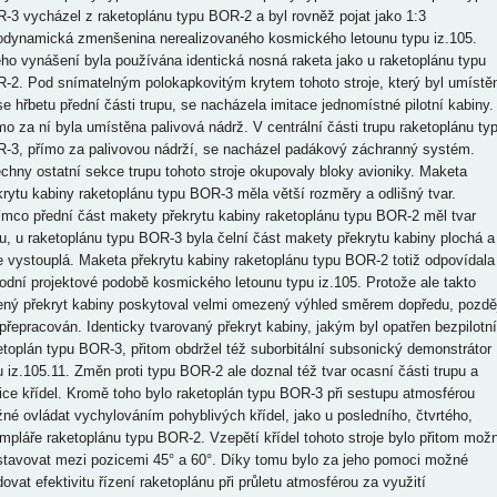
-3 vycházel z raketoplánu typu BOR-2 a byl rovněž pojat jako 1:3
odynamická zmenšenina nerealizovaného kosmického letounu typu iz.105.
eho vynášení byla používána identická nosná raketa jako u raketoplánu typu
-2. Pod snímatelným polokapkovitým krytem tohoto stroje, který byl umístě
se hřbetu přední části trupu, se nacházela imitace jednomístné pilotní kabiny.
mo za ní byla umístěna palivová nádrž. V centrální části trupu raketoplánu ty
-3, přímo za palivovou nádrží, se nacházel padákový záchranný systém.
chny ostatní sekce trupu tohoto stroje okupovaly bloky avioniky. Maketa
krytu kabiny raketoplánu typu BOR-3 měla větší rozměry a odlišný tvar.
ímco přední část makety překrytu kabiny raketoplánu typu BOR-2 měl tvar
nu, u raketoplánu typu BOR-3 byla čelní část makety překrytu kabiny plochá a
e vystouplá. Maketa překrytu kabiny raketoplánu typu BOR-2 totiž odpovídala
odní projektové podobě kosmického letounu typu iz.105. Protože ale takto
ený překryt kabiny poskytoval velmi omezený výhled směrem dopředu, pozděj
 přepracován. Identicky tvarovaný překryt kabiny, jakým byl opatřen bezpilotní
etoplán typu BOR-3, přitom obdržel též suborbitální subsonický demonstrátor
u iz.105.11. Změn proti typu BOR-2 ale doznal též tvar ocasní části trupu a
ice křídel. Kromě toho bylo raketoplán typu BOR-3 při sestupu atmosférou
né ovládat vychylováním pohyblivých křídel, jako u posledního, čtvrtého,
mpláře raketoplánu typu BOR-2. Vzepětí křídel tohoto stroje bylo přitom mož
stavovat mezi pozicemi 45° a 60°. Díky tomu bylo za jeho pomoci možné
dovat efektivitu řízení raketoplánu při průletu atmosférou za využití