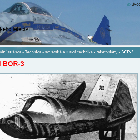
úvod
kého letectví
dní stránka
-
Technika
-
sovětská a ruská technika
-
raketoplány
-
BOR-3
I BOR-3