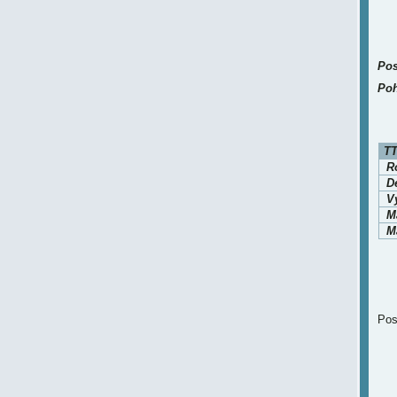
Pos
Poh
TT
Ro
D
V
M
Ma
Pos