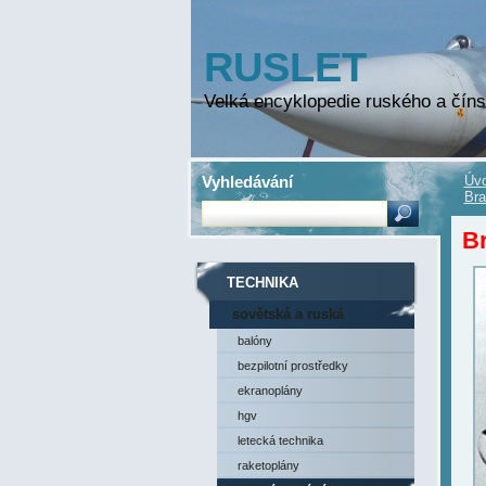
RUSLET
Velká encyklopedie ruského a číns
Vyhledávání
Úvo
Bra
Br
TECHNIKA
sovětská a ruská
technika
balóny
bezpilotní prostředky
ekranoplány
hgv
letecká technika
raketoplány