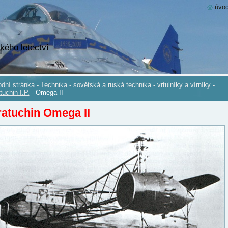
úvod
kého letectví
dní stránka
-
Technika
-
sovětská a ruská technika
-
vrtulníky a vírníky
-
tuchin I.P.
-
Omega II
atuchin Omega II