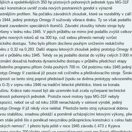
nějších a spolehlivějších 350 hp pístových pohonných jednotek typu MG-31F
ácí konstrukce uvnitř zcela nových postranních gondol s výrazně
ustnějším profilem. Na počátku závodních zkoušek, které se rozeběhly v září
u 1944, jediný prototyp
Omegy II
sužovaly vibrace draku. Ty se však podařilo
tranit zavedením speciálních tlumičů. Závodní zkoušky tohoto stroje byly
ršeny v lednu roku 1945. V jejich průběhu se mimo jiné podařilo zvýšit celkov
 jeho nosných rotorů až na 300 kp, což sebou přineslo nemalý vzrůst
tického dostupu. Toho bylo přitom docíleno pouhým snížením redukčního
ěru z 0,32 na 0,283. Další etapou letových zkoušek jediný prototyp
Omegy I
šel v průběhu roku 1945. Tehdy se jej podařilo dostat do výšky celých 3 000 
imální dosažná hodnota dynamického dostupu v průběhu předchozí etapy
šebního programu přitom činila pouhých 700 m. Od podzimu roku 1945 jediný
totyp
Omegy II
zastával již pouze roli cvičného a přeškolovacího stroje. Širok
ejnosti se tento stroj poprvé představil (spolu se dvěma prototypy odvozenéh
u G-3) v srpnu roku 1946 na tradiční letecké přehlídce, která se konala
ušinu. Krátce nato musel být ale uzemněn kuli zcela vyčerpané technické
otnosti pohonných jednotek. Protože nové motory typu MG-31F nebyly
ispozici, neboť se už od roku 1938 nenacházely v sériové výrobě, jediný
totyp
Omegy II
již nikdy více nelétal. Přestože tento stroj vykazoval dobrou
ovou stabilitou, snadnou pilotáží a poměrně ucházejícími letovými výkony, pře
om stále ještě šlo o poněkud nevyzrálou průkopnickou konstrukci s celou řad
tských nemocí“. I přesto byla ještě v roce 1945 závodu č.473 z Kyjeva
ízena stavba 200 těchto strojů ve specializované verzi pro řízení dělostřeleck