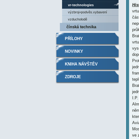
His
vr-technologies
vrt
výzbroj+podvěs.vybavení
čás
vzducholodě
nep
čínská technika
prů
Bra
PŘÍLOHY
vrt
vys
NOVINKY
dop
Pro
KNIHA NÁVŠTĚV
jed
fra
ZDROJE
tep
Bra
jed
I.P
Alm
něm
kte
Avi
Mos
ve 