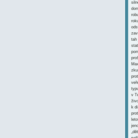
sil
dom
rob
rok
ods
zav
tah
sta
pom
pro
Max
zku
pro
veř
typ
v T
živ
k d
pro
let
jen
„dě
nař