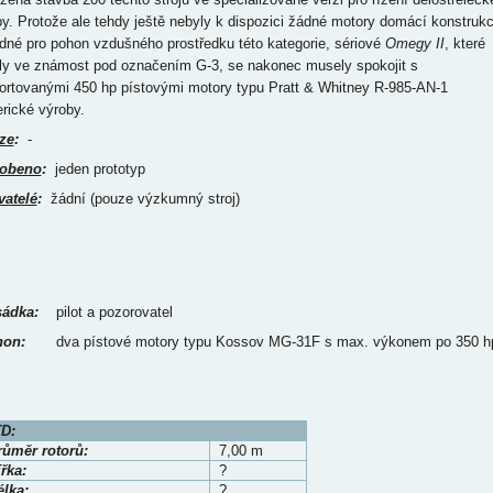
by. Protože ale tehdy ještě nebyly k dispozici žádné motory domácí konstruk
dné pro pohon vzdušného prostředku této kategorie, sériové
Omegy II
, které
ly ve známost pod označením G-3, se nakonec musely spokojit s
ortovanými 450 hp pístovými motory typu Pratt & Whitney R-985-AN-1
rické výroby.
ze
:
-
obeno
:
jeden prototyp
vatelé
:
žádní (pouze výzkumný stroj)
ádka:
pilot a pozorovatel
on:
dva pístové motory typu Kossov MG-31F s max. výkonem po 350 h
D:
růměr rotorů:
7,00 m
řka:
?
élka:
?