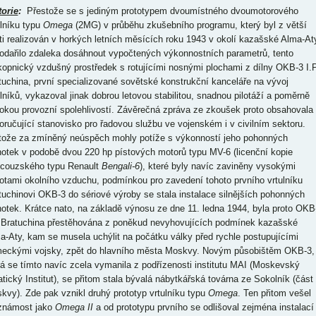
torie
:
Přestože se s jediným prototypem dvoumístného dvoumotorového
ulníku typu
Omega
(2MG) v průběhu zkušebního programu, který byl z větší
ti realizován v horkých letních měsících roku 1943 v okolí kazašské Alma-At
odařilo zdaleka dosáhnout vypočtených výkonnostních parametrů, tento
kopnický vzdušný prostředek s rotujícími nosnými plochami z dílny OKB-3 I.P
tuchina, první specializované sovětské konstrukční kanceláře na vývoj
ulníků, vykazoval jinak dobrou letovou stabilitou, snadnou pilotáží a poměrně
okou provozní spolehlivostí. Závěrečná zpráva ze zkoušek proto obsahovala
oručující stanovisko pro řadovou službu ve vojenském i v civilním sektoru.
tože za zmíněný neúspěch mohly potíže s výkonností jeho pohonných
notek v podobě dvou 220 hp pístových motorů typu MV-6 (licenční kopie
ncouzského typu Renault
Bengali-6
), které byly navíc zaviněny vysokými
lotami okolního vzduchu, podmínkou pro zavedení tohoto prvního vrtulníku
tuchinovi OKB-3 do sériové výroby se stala instalace silnějších pohonných
notek. Krátce nato, na základě výnosu ze dne 11. ledna 1944, byla proto OKB
. Bratuchina přestěhována z poněkud nevyhovujících podmínek kazašské
a-Aty, kam se musela uchýlit na počátku války před rychle postupujícími
eckými vojsky, zpět do hlavního města Moskvy. Novým působištěm OKB-3,
rá se tímto navíc zcela vymanila z podřízenosti institutu MAI (Moskevský
atický Institut), se přitom stala bývalá nábytkářská továrna ze Sokolník (část
kvy). Zde pak vznikl druhý prototyp vrtulníku typu
Omega
. Ten přitom vešel
známost jako
Omega II
a od prototypu prvního se odlišoval zejména instalací