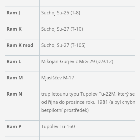
Ram J
Suchoj Su-25 (T-8)
Ram K
Suchoj Su-27 (T-10)
Ram K mod
Suchoj Su-27 (T-10S)
Ram L
Mikojan-Gurjevič MiG-29 (iz.9.12)
Ram M
Mjasiščev M-17
Ram N
trup letounu typu Tupolev Tu-22M, který se 
od října do prosince roku 1981 (a byl chybně 
bezpilotní prostředek)
Ram P
Tupolev Tu-160