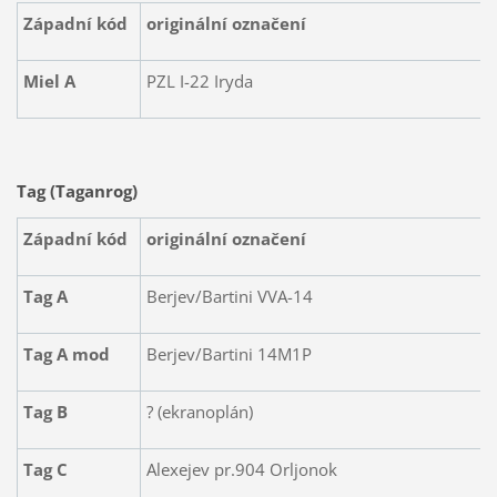
Západní kód
originální označení
Miel A
PZL I-22 Iryda
Tag (Taganrog)
Západní kód
originální označení
Tag A
Berjev/Bartini VVA-14
Tag A mod
Berjev/Bartini 14M1P
Tag B
? (ekranoplán)
Tag C
Alexejev pr.904 Orljonok