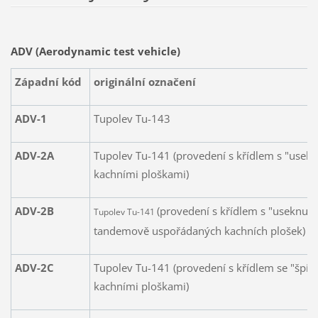
ADV (Aerodynamic test vehicle)
Západní kód
originální označení
ADV-1
Tupolev Tu-143
ADV-2A
Tupolev Tu-141 (provedení s křídlem s "usek
kachními ploškami)
ADV-2B
(provedení s křídlem s "useknutý
Tupolev Tu-141
tandemově uspořádaných kachních plošek)
ADV-2C
Tupolev Tu-141 (provedení s křídlem se "špič
kachními ploškami)