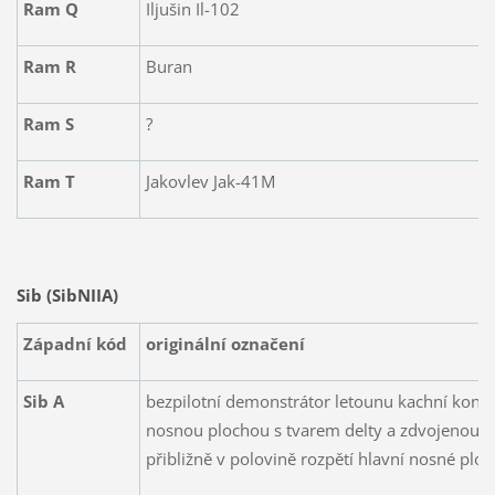
Ram Q
Iljušin Il-102
Ram R
Buran
Ram S
?
Ram T
Jakovlev Jak-41M
Sib (SibNIIA)
Západní kód
originální označení
Sib A
bezpilotní demonstrátor letounu kachní koncep
nosnou plochou s tvarem delty a zdvojenou 
přibližně v polovině rozpětí hlavní nosné plo