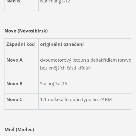
Nan B
Nanchang J-12
Novo (Novosibirsk)
Západní kód
originální označení
Novo A
dvoumotorový letoun s deltakřídlem (pravdě
bez vnějších částí křídla)
Novo B
Suchoj Su-15
Novo C
1:1 maketa letounu typu Su-24BM
Miel (Mielec)