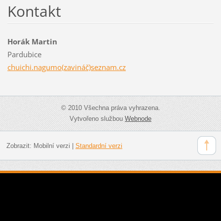
Kontakt
Horák Martin
Pardubice
chuichi.nagumo(zavináč)seznam.cz
© 2010 Všechna práva vyhrazena.
Vytvořeno službou
Webnode
Zobrazit:
Mobilní verzi
|
Standardní verzi